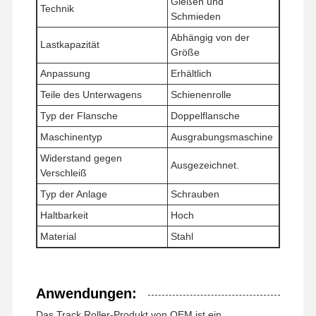
Gießen und
Technik
Schmieden
Abhängig von der
Lastkapazität
Über Uns
Fabrik Tour
Qualitätskont
Nachrichten
Größe
Rolle
Anpassung
Erhältlich
Teile des Unterwagens
Schienenrolle
Typ der Flansche
Doppelflansche
Maschinentyp
Ausgrabungsmaschine
Alle Fälle
Referenzen
Widerstand gegen
Ausgezeichnet.
Verschleiß
Teile des Unterwagens
Typ der Anlage
Schrauben
Haltbarkeit
Hoch
Schienenrolle
Material
Stahl
Trägerrolle
Front Idler
Anwendungen:
Kettenrad
Das Track Roller-Produkt von OEM ist ein