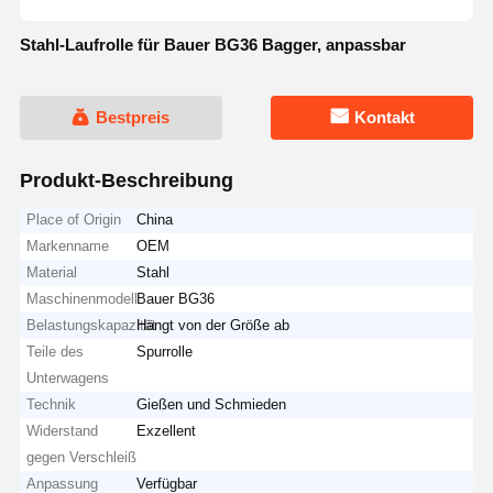
Stahl-Laufrolle für Bauer BG36 Bagger, anpassbar
Bestpreis
Kontakt
Produkt-Beschreibung
Place of Origin
China
Markenname
OEM
Material
Stahl
Maschinenmodell
Bauer BG36
Belastungskapazität
Hängt von der Größe ab
Teile des
Spurrolle
Unterwagens
Technik
Gießen und Schmieden
Widerstand
Exzellent
gegen Verschleiß
Anpassung
Verfügbar