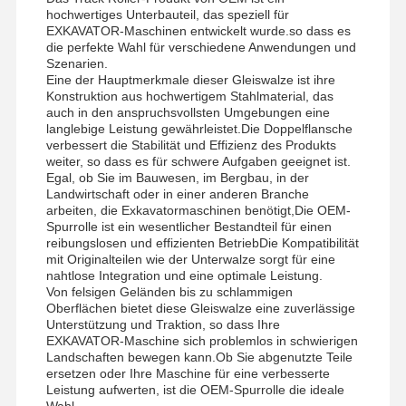
hochwertiges Unterbauteil, das speziell für
Schienenkette
EXKAVATOR-Maschinen entwickelt wurde.so dass es
die perfekte Wahl für verschiedene Anwendungen und
Spuren-Schuhpolster
Szenarien.
Eine der Hauptmerkmale dieser Gleiswalze ist ihre
Konstruktion aus hochwertigem Stahlmaterial, das
Bahnregler
auch in den anspruchsvollsten Umgebungen eine
langlebige Leistung gewährleistet.Die Doppelflansche
Spurbolzen
verbessert die Stabilität und Effizienz des Produkts
weiter, so dass es für schwere Aufgaben geeignet ist.
Einbaugruppe
Egal, ob Sie im Bauwesen, im Bergbau, in der
Landwirtschaft oder in einer anderen Branche
arbeiten, die Exkavatormaschinen benötigt,Die OEM-
Ausbaubäume
Spurrolle ist ein wesentlicher Bestandteil für einen
reibungslosen und effizienten BetriebDie Kompatibilität
Eimerzähne
mit Originalteilen wie der Unterwalze sorgt für eine
nahtlose Integration und eine optimale Leistung.
Dozer Schneidkante
Von felsigen Geländen bis zu schlammigen
Oberflächen bietet diese Gleiswalze eine zuverlässige
Unterstützung und Traktion, so dass Ihre
Baggerarm
EXKAVATOR-Maschine sich problemlos in schwierigen
Landschaften bewegen kann.Ob Sie abgenutzte Teile
Drücken Sie auf die Spurspinne
ersetzen oder Ihre Maschine für eine verbesserte
Leistung aufwerten, ist die OEM-Spurrolle die ideale
Herumdrehenlager
Wahl.