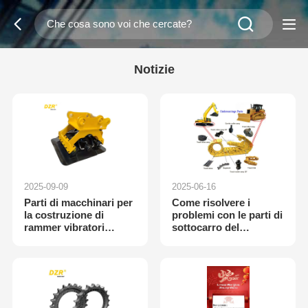
Notizie
2025-09-09
2025-06-16
Parti di macchinari per
Come risolvere i
la costruzione di
problemi con le parti di
rammer vibratori
sottocarro del
resistenti ad alte
bulldozer Caterpillar
prestazioni per
escavatori PC200 da 20
tonnellate