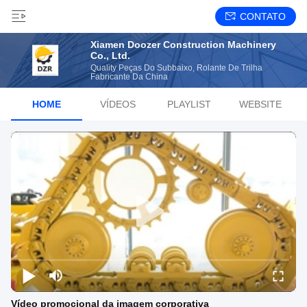
CONTATO
Xiamen Doozer Construction Machinery
Co., Ltd.
Quality Peças Do Subbaixo, Rolante De Trilha
Fabricante Da China
HOME
VÍDEOS
PLAYLIST
WEBSITE
Vídeo promocional da imagem corporativa