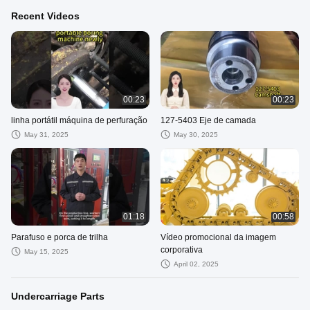
Recent Videos
00:23
00:23
linha portátil máquina de perfuração
127-5403 Eje de camada
May 31, 2025
May 30, 2025
01:18
00:58
Parafuso e porca de trilha
Vídeo promocional da imagem
corporativa
May 15, 2025
April 02, 2025
Undercarriage Parts