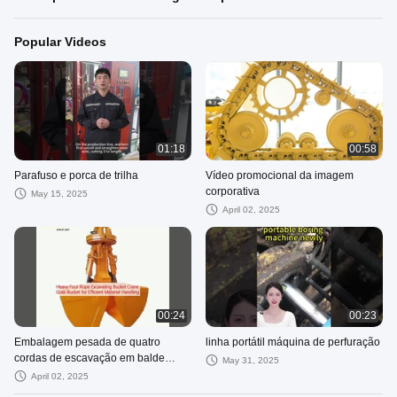
Popular Videos
01:18
00:58
Parafuso e porca de trilha
Vídeo promocional da imagem
corporativa
May 15, 2025
April 02, 2025
00:24
00:23
Embalagem pesada de quatro
linha portátil máquina de perfuração
cordas de escavação em balde
May 31, 2025
guindaste embalde para manuseio
April 02, 2025
eficiente de materiais