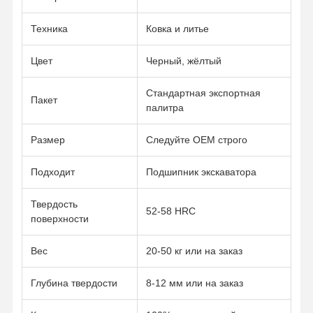
Цепочка рельсов
Техника
Ковка и литье
Track Shoe Pad
Цвет
Черный, жёлтый
Регулятор следа
Стандартная экспортная
Пакет
палитра
Трековые болты
Размер
Следуйте OEM строго
Прицеп экскаватора
Подходит
Подшипник экскаватора
Бутылка экскаватора
Зубы в ведрах
Твердость
52-58 HRC
поверхности
Дозер с режущим краем
Вес
20-50 кг или на заказ
Рука экскаватора
Глубина твердости
8-12 мм или на заказ
Нажмите на застежку