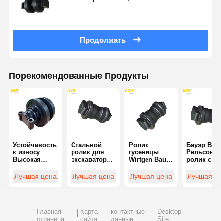
грузоподъемность
Продолжать
Порекомендованные Продукты
Устойчивость
Стальной
Ролик
Бауэр BG3
к износу
ролик для
гусеницы
Рельсовы
Высокая
экскаватора
Wirtgen Bauer
ролик с
прочность
Bauer BG36,
BG36 для
болтом на
Quy50
настраиваемый
экскаваторов
теплообра
Лучшая цена
Лучшая цена
Лучшая цена
Лучшая ц
Кребежный
-
для
кран
Двухфланцевый
экскавато
Подвеска
Части крана
Главная
Карта
контактные
Desktop
Рельсовые
страница
сайта
данные
Site
колеса с