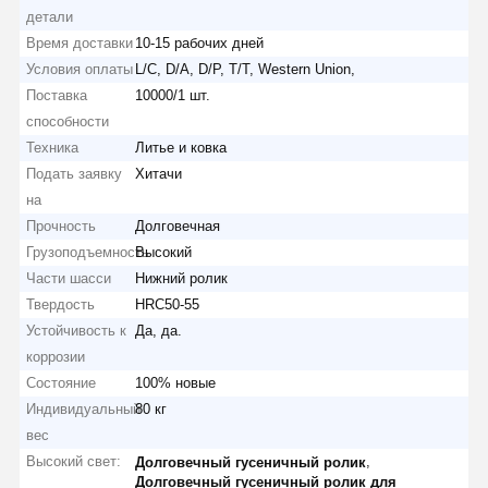
детали
Время доставки
10-15 рабочих дней
Условия оплаты
L/C, D/A, D/P, T/T, Western Union,
Поставка
10000/1 шт.
способности
Техника
Литье и ковка
Подать заявку
Хитачи
на
Прочность
Долговечная
Грузоподъемность
Высокий
Части шасси
Нижний ролик
Твердость
HRC50-55
Устойчивость к
Да, да.
коррозии
Состояние
100% новые
Индивидуальный
80 кг
вес
Высокий свет:
,
Долговечный гусеничный ролик
Долговечный гусеничный ролик для