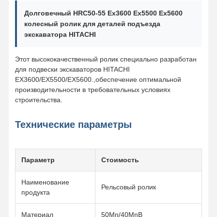
Долговечный HRC50-55 Ex3600 Ex5500 Ex5600
колесный ролик для деталей подъезда
экскаватора HITACHI
О Компании
Наша
Контроль
Новости
Фабрика
Качества
Этот высококачественный ролик специально разработан
для подвески экскаваторов HITACHI
EX3600/EX5500/EX5600.,обеспечение оптимальной
производительности в требовательных условиях
строительства.
Все Случаи
Отправить
Запрос
Технические параметры
Части подъезда
рельсовые ролики
Параметр
Стоимость
Подшипник ролика
Наименование
Рельсовый ролик
продукта
Передняя зевака
Материал
50Mn/40MnB
цепная звездочка