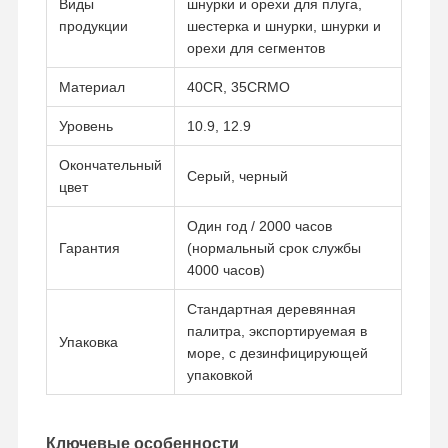
Виды
шнурки и орехи для плуга,
продукции
шестерка и шнурки, шнурки и
орехи для сегментов
О Компании
Наша
Контроль
Новости
Материал
40CR, 35CRMO
Фабрика
Качества
Уровень
10.9, 12.9
Окончательный
Серый, черный
цвет
Все Случаи
Отправить
Запрос
Один год / 2000 часов
Гарантия
(нормальный срок службы
4000 часов)
Части подъезда
Стандартная деревянная
рельсовые ролики
палитра, экспортируемая в
Упаковка
море, с дезинфицирующей
Подшипник ролика
упаковкой
Передняя зевака
Ключевые особенности
цепная звездочка