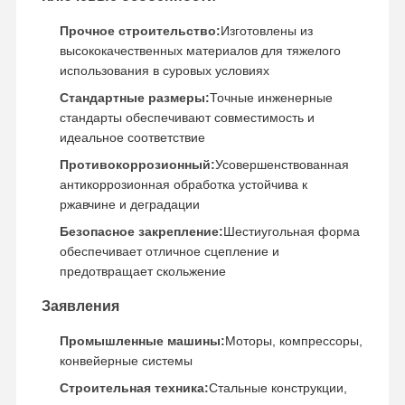
Прочное строительство:
Изготовлены из
Цепочка рельсов
высококачественных материалов для тяжелого
использования в суровых условиях
Track Shoe Pad
Стандартные размеры:
Точные инженерные
Регулятор следа
стандарты обеспечивают совместимость и
идеальное соответствие
Трековые болты
Противокоррозионный:
Усовершенствованная
антикоррозионная обработка устойчива к
Прицеп экскаватора
ржавчине и деградации
Бутылка экскаватора
Безопасное закрепление:
Шестиугольная форма
обеспечивает отличное сцепление и
Зубы в ведрах
предотвращает скольжение
Дозер с режущим краем
Заявления
Рука экскаватора
Промышленные машины:
Моторы, компрессоры,
конвейерные системы
Нажмите на застежку
Строительная техника:
Стальные конструкции,