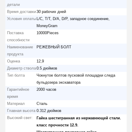
детали
Время доставки
30 рабочих дней
Условия оплаты
L/C, T/T, D/A, D/P, западное соединение,
MoneyGram
Поставка
10000Pieces
способности
Наименование
РЕЖЕВНЫЙ БОЛТ
продукта
Оценка
12,9
Диаметр ствола
0.5 дюймов
Тип болта
Чокнутое болтов пусковой площадки следа
бульдозера экскаватора
Гарантийное
2000 часов
время
Материал
Сталь
Главная высота
0.312 дюймов
Высокий свет:
,
Гайка шестигранная из нержавеющей стали
,
класс прочности 12.9
,