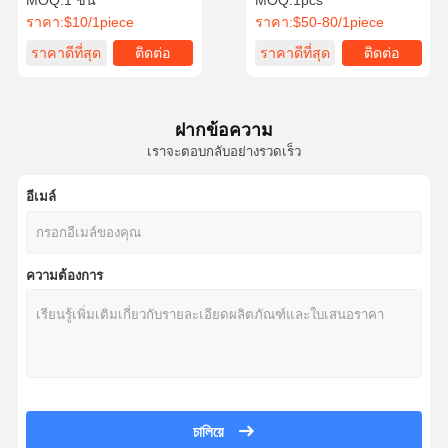
MOQ:
1 ชิ้น
MOQ:
1pcs
แม่นยำสูง
Demolition Sorting
ราคา:
$10/1piece
ราคา:
$50-80/1piece
Grapple For 4-28ton
Excavator
ราคาดีที่สุด
ติดต่อ
ราคาดีที่สุด
ติดต่อ
ฝากข้อความ
เราจะตอบกลับอย่างรวดเร็ว
อีเมล์
ความต้องการ
চালিয়ে