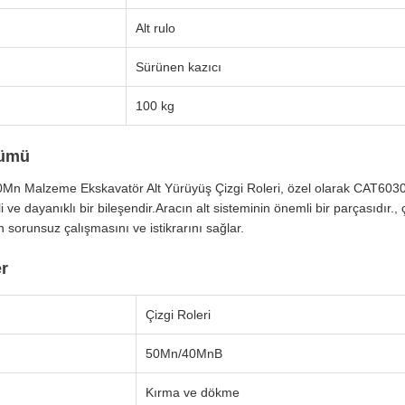
Alt rulo
Sürünen kazıcı
100 kg
nümü
 Malzeme Ekskavatör Alt Yürüyüş Çizgi Roleri, özel olarak CAT6030 
 ve dayanıklı bir bileşendir.Aracın alt sisteminin önemli bir parçasıdır., 
 sorunsuz çalışmasını ve istikrarını sağlar.
er
Çizgi Roleri
50Mn/40MnB
Kırma ve dökme