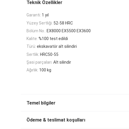
Teknik Özellikler
Garanti:
1 yıl
Yüzey Sertliği:
52-58 HRC
Bölüm No.:
EX8000 EX5500 EX3600
Kalite:
%100 test edildi
Türü:
ekskavatör alt silindiri
Sertlik:
HRC50-55
Şasi parçaları:
Alt silindir
Ağırlık:
100 kg
Temel bilgiler
Ödeme & teslimat koşulları