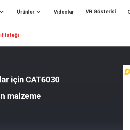
VR Gösterisi
Ürünler
Videolar
O
olu, Katranlar Için CAT6030 Ekskavatör Parçaları Için 40Mn Malzeme
if Isteği
lar için CAT6030
0Mn malzeme