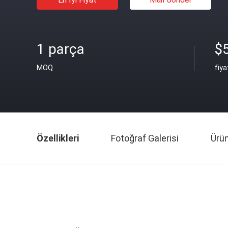
1 parça
$
MOQ
fiya
Özellikleri
Fotoğraf Galerisi
Ürü