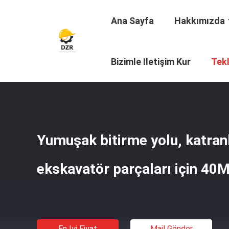
Ana Sayfa
Hakkımızda
Ana Sayfa
/
Ürünler
/
Palet Makarası
/
Yumuşak Bitirme Y
Bizimle Iletişim Kur
Tekl
Yumuşak bitirme yolu, katran
ekskavatör parçaları için 4
En Iyi Fiyat
Mail Gönder