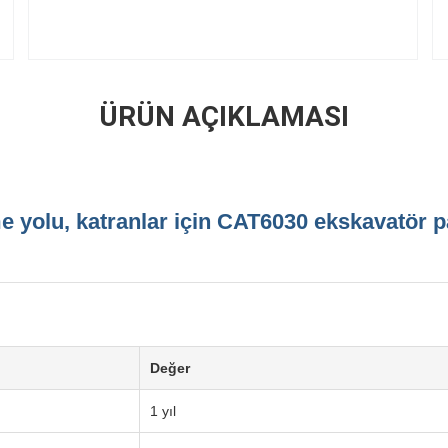
ÜRÜN AÇIKLAMASI
 yolu, katranlar için CAT6030 ekskavatör pa
Değer
1 yıl