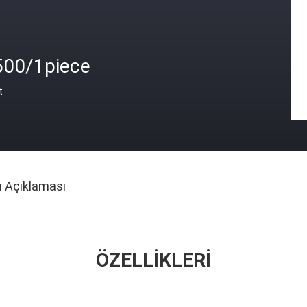
500/1piece
t
n Açıklaması
ÖZELLIKLERI