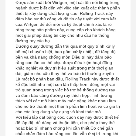
Được sản xuất bởi Wirtgen, một cái tên nổi tiếng trong
ngành được biết đến với việc sản xuất các thành phần
thiết bị xây dựng chất lượng cao, Rolling Track này
đảm bảo sự thủ công và độ tin cậy tuyệt vời.cam kết
của Wirtgen để đổi mới và kỹ thuật chính xác là rõ
ràng trong sản phẩm này, cung cấp cho khách hàng
một giải pháp đáng tin cậy cho nhu cầu hệ thống
đường ray của họ.
Đường quay đường dẫn trải qua một quy trình xử lý
bề mặt chuyên biệt, bao gồm xử lý nhiệt, để tăng độ
bền và khả năng chống mòn.Điều trị này đảm bảo
rằng con lăn có thể chịu được điều kiện hoạt động
khắc nghiệt và duy trì hiệu suất trong một thời gian
dài, giảm nhu cầu thay thế và bảo trì thường xuyên.
Là một bộ phận ban đầu, Rolling Track này được thiết
kế đặc biệt như một con lăn thấp hơn, đóng một vai
trò quan trọng trong việc hỗ trợ hệ thống đường ray
và đảm bảo căng đường ray thích hợp.Tính tương
thích với các mô hình máy móc nặng khác nhau làm
cho nó trở thành một thành phần linh hoạt và có giá trị
cho các ứng dụng xây dựng và khai thác mỏ.
Với kiểu lắp đặt bằng cọc, cuộn dây này được thiết kế
để lắp đặt dễ dàng và thuận tiện, cho phép thay thế
hoặc bảo trì nhanh chóng khi cần thiết.Cơ chế gắn
chắc chắn đảm bảo rằng con lăn vẫn ở vị trí trong khi