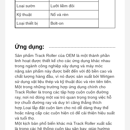
Loại sườn
Lưỡi liềm đôi
Kỹ thuật
Nổ và rèn
Loại thiết bị
Bolt-on
Về Chúng
Tham Quan
Kiểm Soát
Tin Tức
Tôi
Nhà Máy
Chất Lượng
Ứng dụng:
Sản phẩm Track Roller của OEM là một thành phần
linh hoạt được thiết kế cho các ứng dụng khác nhau
trong ngành công nghiệp xây dựng và máy móc
Tất Cả Các
Yêu Cầu Báo
nặng.sản phẩm này được biết đến với độ bền cao và
Trường Hợp
Giá
chất lượng hàng đầu, vì nó được sản xuất bởi Wirtgen
sử dụng vật liệu thép và kỹ thuật đúc và rèn tiên tiến.
Một trong những trường hợp ứng dụng chính cho
Các bộ phận của khung xe
Track Roller là trong các tập hợp cuộn cuộn đường
ray, nơi nó đóng một vai trò quan trọng trong việc hỗ
Đường ray xe lữa
trợ chuỗi đường ray và duy trì căng thẳng thích
hợp.Loại lắp đặt cuộn làm cho nó dễ dàng thay thế
hoặc nâng cấp các cuộn hiện có để cải thiện hiệu suất
Vòng lăn xách
và tuổi thọ.
Một kịch bản phổ biến khác mà Track Roller xuất sắc
Người làm biếng phía trước
là trong các hệ thống cuộn tàu sân bay, giúp hướng