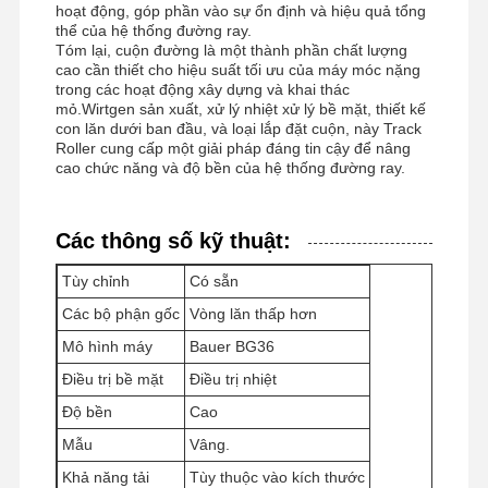
hoạt động, góp phần vào sự ổn định và hiệu quả tổng
thể của hệ thống đường ray.
Tóm lại, cuộn đường là một thành phần chất lượng
cao cần thiết cho hiệu suất tối ưu của máy móc nặng
trong các hoạt động xây dựng và khai thác
mỏ.Wirtgen sản xuất, xử lý nhiệt xử lý bề mặt, thiết kế
con lăn dưới ban đầu, và loại lắp đặt cuộn, này Track
Roller cung cấp một giải pháp đáng tin cậy để nâng
cao chức năng và độ bền của hệ thống đường ray.
Các thông số kỹ thuật:
Tùy chỉnh
Có sẵn
Các bộ phận gốc
Vòng lăn thấp hơn
Mô hình máy
Bauer BG36
Điều trị bề mặt
Điều trị nhiệt
Độ bền
Cao
Nhà
Sản Phẩm
Video
Hướng Dẫn
Mẫu
Vâng.
VR
Khả năng tải
Tùy thuộc vào kích thước