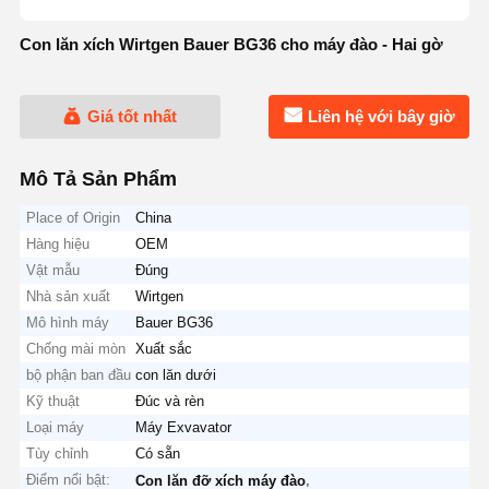
Con lăn xích Wirtgen Bauer BG36 cho máy đào - Hai gờ
Giá tốt nhất
Liên hệ với bây giờ
Mô Tả Sản Phẩm
Place of Origin
China
Hàng hiệu
OEM
Vật mẫu
Đúng
Nhà sản xuất
Wirtgen
Mô hình máy
Bauer BG36
Chống mài mòn
Xuất sắc
bộ phận ban đầu
con lăn dưới
Kỹ thuật
Đúc và rèn
Loại máy
Máy Exvavator
Tùy chỉnh
Có sẵn
Điểm nổi bật:
,
Con lăn đỡ xích máy đào