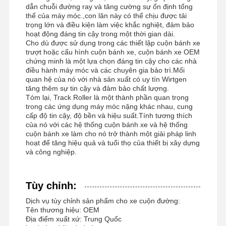
dẫn chuỗi đường ray và tăng cường sự ổn định tổng
Nhông xích
thể của máy móc.,con lăn này có thể chịu được tải
trọng lớn và điều kiện làm việc khắc nghiệt, đảm bảo
hoạt động đáng tin cậy trong một thời gian dài.
Chuỗi theo dõi
Cho dù được sử dụng trong các thiết lập cuộn bánh xe
trượt hoặc cấu hình cuộn bánh xe, cuộn bánh xe OEM
Bàn đệm giày
chứng minh là một lựa chọn đáng tin cậy cho các nhà
điều hành máy móc và các chuyên gia bảo trì.Mối
theo dõi điều chỉnh
quan hệ của nó với nhà sản xuất có uy tín Wirtgen
tăng thêm sự tin cậy và đảm bảo chất lượng.
Tóm lại, Track Roller là một thành phần quan trọng
theo dõi bu lông
trong các ứng dụng máy móc nặng khác nhau, cung
cấp độ tin cậy, độ bền và hiệu suất.Tính tương thích
Ứng dụng máy đào
của nó với các hệ thống cuộn bánh xe và hệ thống
cuộn bánh xe làm cho nó trở thành một giải pháp linh
Thùng thợ đào
hoạt để tăng hiệu quả và tuổi thọ của thiết bị xây dựng
và công nghiệp.
Răng xô
Lưỡi cắt của máy ủi
Tùy chỉnh:
Dịch vụ tùy chỉnh sản phẩm cho xe cuộn đường:
cánh tay máy xúc
Tên thương hiệu: OEM
Địa điểm xuất xứ: Trung Quốc
Nhấn chân đinh