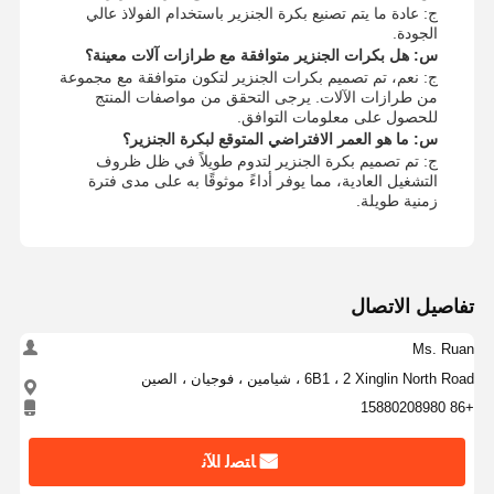
ج: عادة ما يتم تصنيع بكرة الجنزير باستخدام الفولاذ عالي
الالتفاف تحمل
الجودة.
س: هل بكرات الجنزير متوافقة مع طرازات آلات معينة؟
ج: نعم، تم تصميم بكرات الجنزير لتكون متوافقة مع مجموعة
من طرازات الآلات. يرجى التحقق من مواصفات المنتج
للحصول على معلومات التوافق.
س: ما هو العمر الافتراضي المتوقع لبكرة الجنزير؟
ج: تم تصميم بكرة الجنزير لتدوم طويلاً في ظل ظروف
التشغيل العادية، مما يوفر أداءً موثوقًا به على مدى فترة
زمنية طويلة.
تفاصيل الاتصال
Ms. Ruan
6B1 ، 2 Xinglin North Road ، شيامين ، فوجيان ، الصين
+86 15880208980
ﺎﺘﺼﻟ ﺍﻶﻧ