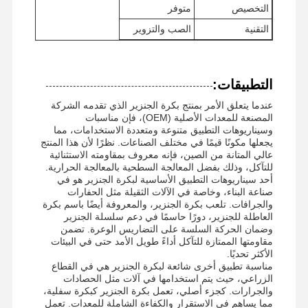
التخصيص
متوفر
التقنية
الصب والتزوير
التطبيقات:
عندما يتعلق الأمر بمنتج بكرة الجنزير الذي تقدمه الشركة
المصنعة للمعدات الأصلية (OEM)، فإن مناسبات
وسيناريوهات التطبيق متنوعة ومتعددة الاستخدامات، مما
يجعلها مكونًا قيمًا في مختلف الصناعات. نظرًا لأن هذا المنتج
عالي المتانة من الصين، فإنه معروف بمقاومته الاستثنائية
للتآكل، وذلك بفضل المعالجة السطحية بالمعالجة الحرارية.
أحد سيناريوهات التطبيق الأساسية لبكرة الجنزير هو في
صناعة البناء، وخاصة في الآلات الثقيلة مثل الحفارات
والجرافات. تلعب بكرة الجنزير، والمعروفة أيضًا باسم بكرة
العاطلة للجنزير، دورًا حاسمًا في دعم سلسلة الجنزير
وضمان الحركة السلسة على التضاريس الوعرة. تضمن
مقاومتها الممتازة للتآكل أداءً طويل الأمد حتى في البيئات
الأكثر تحديًا.
مناسبة تطبيق أخرى شائعة لبكرة الجنزير هي في القطاع
منزل
المنتجات
أشرطة فيديو
عرض الواقع
الزراعي، حيث يتم استخدامها في آلات مثل الحصادات
الافتراضي
والجرارات. كجزء أصلي، تعمل بكرة الجنزير كبكرة سفلية،
مما يساهم في الاستقرار والكفاءة الشاملة للمعدات. تعمل