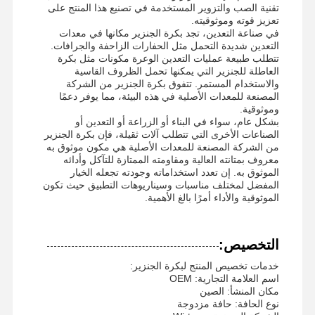
تقنية الصب والتزوير المستخدمة في تصنيع هذا المنتج على
تعزيز قوته وموثوقيته.
في صناعة التعدين، تجد بكرة الجنزير مكانها في معدات
التعدين شديدة التحمل مثل الحفارات الزاحفة والجرافات.
تتطلب طبيعة عمليات التعدين الوعرة مكونات مثل بكرة
حول بنا
جولة في
ضبط الجودة
أخبار
العاطلة للجنزير التي يمكنها تحمل الظروف القاسية
المعمل
والاستخدام المستمر. تتفوق بكرة الجنزير من الشركة
المصنعة للمعدات الأصلية في هذه البيئة، مما يوفر دعمًا
وموثوقية.
بشكل عام، سواء في البناء أو الزراعة أو التعدين أو
الصناعات الأخرى التي تتطلب آلات ثقيلة، فإن بكرة الجنزير
من الشركة المصنعة للمعدات الأصلية هي مكون موثوق به
معروف بمتانته العالية ومقاومته الممتازة للتآكل وأدائه
جميع القضايا
طلب اقتباس
الموثوق به. إن تعدد استخداماته وجودته تجعله الخيار
المفضل لمختلف مناسبات وسيناريوهات التطبيق حيث تكون
الموثوقية والأداء أمرًا بالغ الأهمية.
أجزاء الهيكل السفلي
أسطوانة الجنزير
التخصيص:
عجلة حاملة
خدمات تخصيص المنتج لبكرة الجنزير:
اسم العلامة التجارية: OEM
الجبهة العاطل
مكان المنشأ: الصين
نوع الحافة: حافة مزدوجة