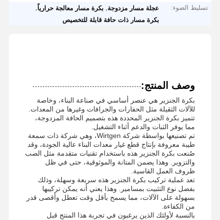
تسليط الضوء:
,
,
عجلة مسار مزدوجة
بكرة مسار معالجة حرارياً
بكرة مسار ذات حافة قابلة للتخصيص
وصف المنتج:
بكرة الجنزير هي عنصر أساسي في صناعة البناء، وخاصة
للآلات الثقيلة مثل الحفارات والجرافات وغيرها من المعدات.
تتميز بكرة الجنزير المحددة هذه بتصميم الحافة المزدوجة،
مما يوفر الثبات والدعم أثناء التشغيل.
تم تصنيعها بواسطة شركة Wirtgen، وهي شركة ذات سمعة
طيبة معروفة بإنتاج قطع غيار معدات البناء عالية الجودة، وقد
صُنعت بكرة الجنزير هذه باستخدام تقنيات متقدمة مثل الصب
والتزوير. وهذا يضمن المتانة والموثوقية، حتى في ظل
ظروف العمل القاسية.
تعد عملية تركيب بكرة الجنزير هذه سريعة وسهلة، وذلك
بفضل نوع التثبيت بمسامير. وهذا يعني أنه يمكن تركيبها
بسهولة على الآلات، مما يسمح بأقل وقت تعطل وأقصى قدر
من الكفاءة.
بالنسبة لأولئك الذين يرغبون في تجربة هذا المنتج قبل