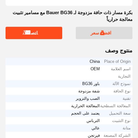
بكرة مسار ذات حافة مزدوجة لـ Bauer BG36 مع مسامير تثبيت
معالجة حرارياً
افضل سعر
ﺎﺘﺼﻟ ﺍﻶﻧ
منتوج وصف
China
Place of Origin
اسم العلامة
OEM
التجارية
نموذج الآلة
باور BG36
نوع الحافة
شفة مزدوجة
تقنية
الصب والتزوير
المعالجة السطحية
المعالجة الحرارية
سعة التحميل
يعتمد على الحجم
نوع التثبيت
الترباس
متانة
عالي
الشركة المصنعة
فيرتجن