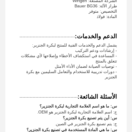
الشركة المصنعة: Wirtgen
سلسلة ضرس
طراز الآلة: Bauer BG36
التخصيص: متوفر
سلسلة المسار
المادة: فولاذ
مسار الحذاء
الدعم والخدمات:
الضابط المسار
يشمل الدعم والخدمات الفنية للمنتج لبكرة الجنزير:
- إرشادات ودعم التركيب
براغي المسار
- المساعدة في استكشاف الأخطاء وإصلاحها لأي مشكلات
تتعلق بالمنتج
مرفق الحفر
- توصيات الصيانة لضمان الأداء الأمثل
- دورات تدريبية للاستخدام والتعامل السليمين مع بكرة
دلو الحفرة
الجنزير
أسنان الدلو
الأسئلة الشائعة:
الجهاز القاطع
س: ما هو اسم العلامة التجارية لبكرة الجنزير؟
ج: اسم العلامة التجارية لبكرة الجنزير هو OEM.
ذراع حفارة
س: أين يتم تصنيع بكرة الجنزير؟
ج: يتم تصنيع بكرة الجنزير في الصين.
مكبس دبوس الجنزير
س: ما هي المادة المستخدمة في تصنيع بكرة الجنزير؟