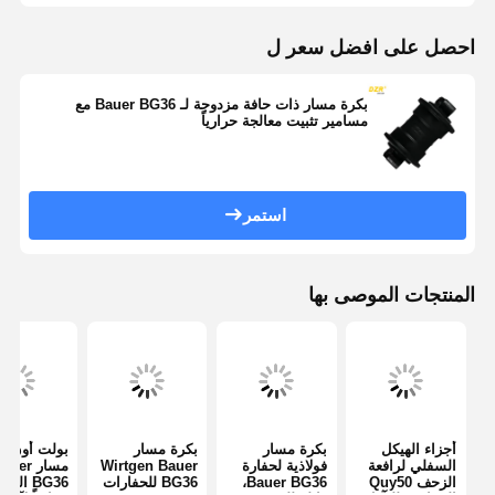
احصل على افضل سعر ل
بكرة مسار ذات حافة مزدوجة لـ Bauer BG36 مع
مسامير تثبيت معالجة حرارياً
استمر
المنتجات الموصى بها
أجزاء الهيكل
بكرة مسار
بكرة مسار
بولت أون لب
السفلي لرافعة
فولاذية لحفارة
Wirtgen Bauer
مسار uer
الزحف Quy50
Bauer BG36،
BG36 للحفارات
BG36 الم