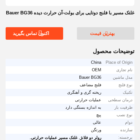
غلتک مسیر با فلنج دوتایی برای بولت-آن حرارت دیده Bauer BG36
بهترین قیمت
اکنون تماس بگیرید
توضیحات محصول
China
Place of Origin
نام تجاری
OEM
مدل ماشین
Bauer BG36
نوع فلنج
فلنج مضاعف
تکنیک
ریخته گری و آهنگری
درمان سطحی
عملیات حرارتی
ظرفیت بار
به اندازه بستگی دارد
نوع نصب
پیچ
دوام
عالی
سازنده
ورتگن
برجسته:
,
,
رولر دو فلانژ
غلتک مسیر عملیات حرارتی