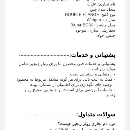
نام تجاری: OEM
زنجیره آهنگ
محل مبدا: چین
نوع فلنج: DOUBLE FLANGE
سازنده: Wirtgen
پد کفش ردیاب
مدل ماشین: Bauer BG36
سفارشی سازی: موجود
تنظیم کننده مسیر
جنس: فولاد
پیچ و مهره آهنگ
پشتیبانی و خدمات:
دستگاه حفاری
پشتیبانی و خدمات فنی محصول ما برای رولر زنجیر شامل
موارد زیر است:
سطل حفاری
- راهنمایی و پشتیبانی نصب
- کمک به عیب یابی برای هر گونه مشکل مربوط به محصول
دندون های سطل
- توصیه های نگهداری برای اطمینان از عملکرد بهینه
- جلسات آموزشی برای استفاده و جابجایی صحیح رولر
دوسر برش برش
زنجیر
بازوی بیل مکانیکی
سوالات متداول:
فشار بر روی پیین
س: نام تجاری رولر زنجیر چیست؟
پاسخ: نام تجاری رولر زنجیر OEM است.
بلبرینگ چرخشی