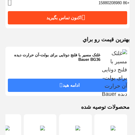
+86 15880208980
اکنون تماس بگیرید
بهترين قيمت رو براي
غلتک مسیر با فلنج دوتایی برای بولت-آن حرارت دیده
Bauer BG36
ادامه هید
محصولات توصیه شده