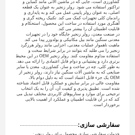
کشاورزی است، جایی که در ماشین آلاتی مانند کمباین و
تراکتور استفاده می شود. رولر زنجیر به عنوان یک قطعه
اصلی، به عنوان رولر پایینی عمل می کند و به پایداری و
راندمان کلی تجهیزات کمک می کند. تکنیک ریخته گری و
دربارهی ما
کارخانه تور
کنترل کیفیت
اخبار
آهنگری مورد استفاده در ساخت این محصول، استحکام و
قابلیت اطمینان آن را بیشتر می کند.
در صنعت معدن، رولر زنجیر جایگاه خود را در تجهیزات
معدنی سنگین مانند بیل مکانیکی و بولدوزر پیدا می کند.
ماهیت ناهموار عملیات معدنی، اجزایی مانند رولر هرزگرد
زنجیر را می طلبد که بتوانند در برابر شرایط سخت و
استفاده مداوم مقاومت کنند. رولر زنجیر OEM در این محیط
همه موارد
درخواست نقل
برتری دارد و پشتیبانی و دوام قابل اعتمادی را ارائه می دهد.
قول
به طور کلی، چه در ساخت و ساز، کشاورزی، معدن یا سایر
صنایعی که به ماشین آلات سنگین نیاز دارند، رولر زنجیر از
OEM یک جزء قابل اعتماد است که به دلیل دوام بالا،
قطعات زیرروی
مقاومت عالی در برابر سایش و عملکرد قابل اعتماد شناخته
شده است. تطبیق پذیری و کیفیت آن، آن را به یک انتخاب
غلتک آهنگ
ترجیحی برای موارد و سناریوهای کاربردی مختلف تبدیل می
کند که در آن قابلیت اطمینان و عملکرد از اهمیت بالایی
برخوردار است.
رولر حامل
بیکار جلو
سفارشی سازی:
چرخ زنجیر
خدمات سفارشی سازی محصول برای رولر زنجیر: