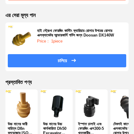
এর সেরা মূল্য পান
হাই স্ট্রেংথ ফোরজিং কাস্টিং ক্যারিয়ার রোলার উপরের রোলার
এক্সক্যাভেটর আন্ডারকার্সি পার্টস জন্য Doosan DX140W
Price： 1piece
চালিয়ে
প্রস্তাবিত পণ্য
উচ্চ মানের ভারী
উচ্চ মানের উচ্চ
ইস্পাত ঢালাই এবং
টেকসই কালো
দায়িত্ব D8n
কার্যকারিতা Dh50
ফোরজিং এক্স300-5
এক্সকাভেটর ক্যার
বুলডোজার ISO
Excavator
খননকারীর
রোলার উপরের র