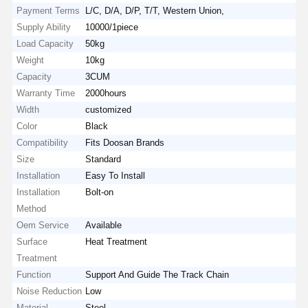
Payment Terms
L/C, D/A, D/P, T/T, Western Union,
Supply Ability
10000/1piece
Load Capacity
50kg
Weight
10kg
Capacity
3CUM
Warranty Time
2000hours
Width
customized
Color
Black
Compatibility
Fits Doosan Brands
Size
Standard
Installation
Easy To Install
Installation
Bolt-on
Method
Oem Service
Available
Surface
Heat Treatment
Treatment
Function
Support And Guide The Track Chain
Noise Reduction
Low
Material
Steel