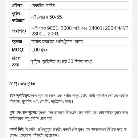
কৌশল
ফোরজিং কাস্টিং
পৃষ্ঠের
এইচআরসি 50-55
কঠোরতা
আইএসও 9001: 2008 আইএসও 14001: 2004 জিবি/টি
শংসাপত্র
28001: 2001
প্রকার
আন্ডার ক্যারেজ পার্টস ট্র্যাক রোলার
MOQ.
100 টুকরা
বিতরণ
চুক্তি প্রতিষ্ঠিত হওয়ার 30 দিনের মধ্যে
সময়
বৈশিষ্ট্য এবং সুবিধা
চরম স্থায়িত্ব:
নকল অ্যালো স্টিল এবং গভীর-শক্ত ট্র্যাড ভারী গতিশীল লোডের অধীনে
বাঁকানো, ক্র্যাকিং এবং স্পেলিং প্রতিরোধ করে।
ধুলা এবং জল সুরক্ষা:
ট্রিপল-লিপ ভাসমান সীলগুলি তেল ক্ষতি এবং ডাউনটাইম হ্রাস করে
ক্ষতিকারক অনুপ্রবেশ রোধ করে।
বাড়ি
পণ্য
ভিডিও
VR প্রদর্শন
যথার্থ ফিট:
সিএনসি-মেশিনযুক্ত মাউন্টিং বন্ধনীগুলি ড্রপ-ইন ইনস্টলেশন নিশ্চিত করে না-
কোনও ক্ষেত্রের পরিবর্তন প্রয়োজন।