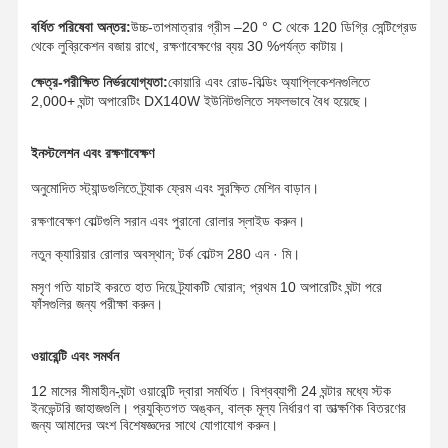
বর্ধিত পরিষেবা অন্তর:
উচ্চ-তাপমাত্রার গ্রীস –20 ° C থেকে 120 ডিগ্রি সেন্টিগ্রেড
থেকে লুব্রিকেশন বজায় রাখে, রক্ষণাবেক্ষণের ব্যয় 30 %পর্যন্ত কাটায়।
আমাদের সম্পর্কে
কারখানা ভ্রমণ
মান নিয়ন্ত্রণ
খবর
ক্ষেত্র-পরীক্ষিত নির্ভরযোগ্যতা:
কোয়ারি এবং রোড-বিল্ডিং অ্যাপ্লিকেশনগুলিতে
2,000+ ঘন্টা অপারেটিং DX140W ইউনিটগুলিতে সফলভাবে বৈধ হয়েছে।
ইনস্টলেশন এবং রক্ষণাবেক্ষণ
সব ক্ষেত্রেই
উদ্ধৃতির জন্য
অনুমোদিত স্ট্যান্ডগুলিতে ট্র্যাক ফ্রেম এবং সুরক্ষিত মেশিন বাড়ান।
আবেদন
রক্ষণাবেক্ষণ বোল্টগুলি সরান এবং পুরানো রোলার স্লাইড করুন।
আন্ডারকার্সির অংশ
নতুন ক্যারিয়ার রোলার অবস্থান; টর্ক বোল্টস 280 এন · মি।
মসৃণ গতি যাচাই করতে হাত দিয়ে ট্র্যাকটি ঘোরান; প্রথম 10 অপারেটিং ঘন্টা পরে
ট্র্যাক রোলার
ফাঁসগুলির জন্য পরীক্ষা করুন।
ক্যারিয়ার রোলার
ওয়ারেন্টি এবং সমর্থন
ফ্রন্ট আইডলার
12 মাসের সীমাহীন-ঘন্টা ওয়ারেন্টি দ্বারা সমর্থিত। বিশ্বব্যাপী 24 ঘন্টার মধ্যে স্টক
ইনভেন্টরি জাহাজগুলি। প্রযুক্তিগত অঙ্কন, বাল্ক মূল্য নির্ধারণ বা তাত্ক্ষণিক বিতরণের
চেইন স্প্রোক্ট
জন্য আমাদের অংশ বিশেষজ্ঞদের সাথে যোগাযোগ করুন।