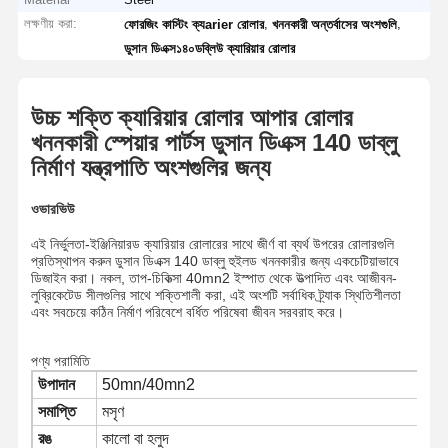
লক্ষণীয় করা:
,
,
ফোরজিং কাস্টিং ক্যarier রোলার
খননকারী অন্তর্বাসের অংশগুলি
ডুসান ডিএক্স১৪০ডব্লিউ ক্যারিয়ার রোলার
উচ্চ শক্তি ক্যারিয়ার রোলার আপার রোলার
খননকারী স্পেয়ার পার্টস ডুসান ডিএক্স 140 ডাব্লু
নির্মাণ যন্ত্রপাতি অংশগুলির জন্য
ওভারভিউ
এই নির্ভুলতা-ইঞ্জিনিয়ারড ক্যারিয়ার রোলারের সাথে জীর্ণ বা ব্যর্থ উপরের রোলারগুলি
প্রতিস্থাপন করুন ডুসান ডিএক্স 140 ডাব্লু হুইলড খননকারীর জন্য একচেটিয়াভাবে
ডিজাইন করা। নকল, তাপ-চিকিত্সা 40mn2 ইস্পাত থেকে উত্পাদিত এবং আজীবন-
লুব্রিকেটেড সীলগুলির সাথে শক্তিশালী করা, এই অংশটি সর্বাধিক ট্র্যাক স্থিতিশীলতা
এবং সবচেয়ে কঠিন নির্মাণ পরিবেশে বর্ধিত পরিষেবা জীবন সরবরাহ করে।
পণ্য পরামিতি
উপাদান
50mn/40mn2
সমাপ্তি
মসৃণ
রঙ
কালো বা হলুদ