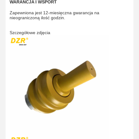
WARANCJA I WSPORT
Łańcuch gąsienicowy
Zapewniona jest 12-miesięczna gwarancja na
nieograniczoną ilość godzin.
Nakładka gąsienicy
Szczegółowe zdjęcia
Regulator toru
Śruby gąsienicowe
Przymocowanie do koparki
Wiadro do koparki
Zęby wiadrowe
Dozer obcinający
Ramię koparki
Naciśnij szpilkę
Łożysko obrotowe