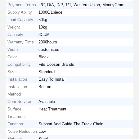
Payment Terms
L/C, D/A, D/P, T/T, Western Union, MoneyGram
Supply Ability
10000/1piece
Load Capacity
50kg
Weight
10kg
Capacity
3CUM
Warranty Time
2000hours
Width
customized
Color
Black
Compatibility
Fits Doosan Brands
Size
Standard
Installation
Easy To Install
Installation
Bolt-on
Method
Oem Service
Available
Surface
Heat Treatment
Treatment
Function
Support And Guide The Track Chain
Noise Reduction
Low
Material
Steel