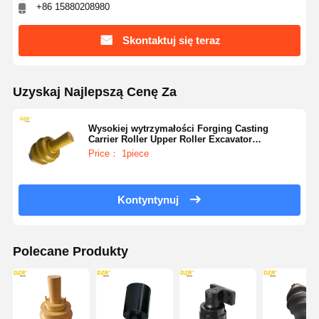
+86 15880208980
Skontaktuj się teraz
Uzyskaj Najlepszą Cenę Za
Wysokiej wytrzymałości Forging Casting
Carrier Roller Upper Roller Excavator
Undercarriage Parts For Doosan DX140W
Price： 1piece
Kontyntynuj
Polecane Produkty