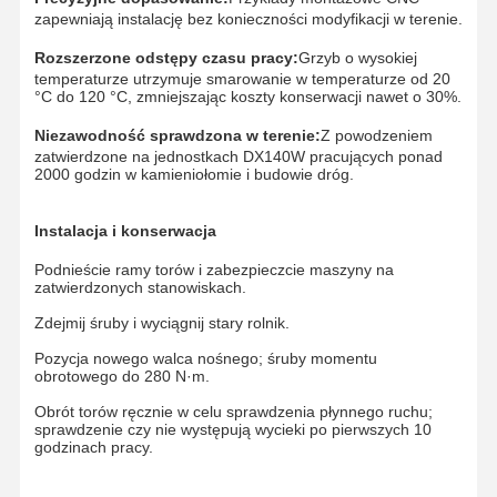
zapewniają instalację bez konieczności modyfikacji w terenie.
Rozszerzone odstępy czasu pracy:
Grzyb o wysokiej
O Nas
Wycieczka
Kontrola
Aktualności
temperaturze utrzymuje smarowanie w temperaturze od 20
Po Fabryce
Jakości
°C do 120 °C, zmniejszając koszty konserwacji nawet o 30%.
Niezawodność sprawdzona w terenie:
Z powodzeniem
zatwierdzone na jednostkach DX140W pracujących ponad
2000 godzin w kamieniołomie i budowie dróg.
Wszystkie
Poprosić O
Przypadki
Wycenę
Instalacja i konserwacja
Podnieście ramy torów i zabezpieczcie maszyny na
zatwierdzonych stanowiskach.
części podwozia
Zdejmij śruby i wyciągnij stary rolnik.
Rolka gąsienicowa
Pozycja nowego walca nośnego; śruby momentu
obrotowego do 280 N·m.
Włókno nośne
Obrót torów ręcznie w celu sprawdzenia płynnego ruchu;
sprawdzenie czy nie występują wycieki po pierwszych 10
Przednie koło pasowe
godzinach pracy.
Zębatka łańcuchowa