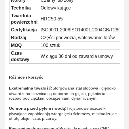
Kolory
Czarny lub żółty
Technika
Odlewy kujące
Twardota
HRC50-55
powierzchni
Certyfikacja
ISO9001:2008ISO14001:2004GB/T28001:
Rodzaj
Części podwozia, walcowanie torów
MOQ
100 sztuk
Czas
W ciągu 30 dni od zawarcia umowy
dostawy
Różnice i korzyści
Ekstremalna trwałość:
Sforgowana stal stopowa i głęboko
utwardzona bieżnica są odporne na gięcie, pęknięcia i
rozpad pod ciężkimi obciążeniami dynamicznymi.
Ochrona przed pyłem i wodą:
Trójstonowe uszczelki
Dom
Produkty
Filmy
Pokaz VR
pływające zapobiegają wtargnięciu ścieraczy, minimalizując
utratę oleju i czas przerwy.
Precyzyjne dopasowanie:
Przykłady montażowe CNC