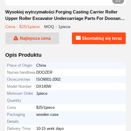
2/2
Wysokiej wytrzymałości Forging Casting Carrier Roller
Upper Roller Excavator Undercarriage Parts For Doosan
DX140W
Cena：$25/1piece
MOQ：1piece
Najlepsza cena
Skontaktuj się teraz
Opis Produktu
Place of Origin
China
Nazwa handlowa
DOOZER
Orzecznictwo
ISO9001-2002
Model Number
DX140W
Minimum Order
1piece
Quantity
Cena
$25/1piece
Packaging
wooden case
Details
Delivery Time
10-15 work days