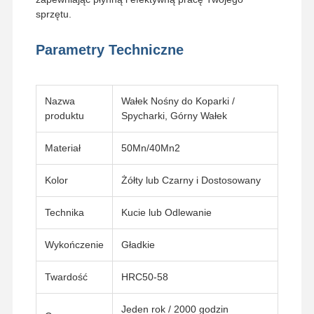
sprzętu.
O Nas
Wycieczka
Kontrola
Aktualności
Parametry Techniczne
Po Fabryce
Jakości
Nazwa
Wałek Nośny do Koparki /
produktu
Spycharki, Górny Wałek
Wszystkie
Poprosić O
Przypadki
Wycenę
Materiał
50Mn/40Mn2
Kolor
Żółty lub Czarny i Dostosowany
części podwozia
Technika
Kucie lub Odlewanie
Rolka gąsienicowa
Włókno nośne
Wykończenie
Gładkie
Przednie koło pasowe
Twardość
HRC50-58
Zębatka łańcuchowa
Jeden rok / 2000 godzin