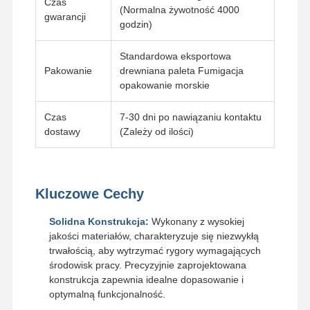
Czas
(Normalna żywotność 4000
Łańcuch gąsienicowy
gwarancji
godzin)
Nakładka gąsienicy
Standardowa eksportowa
Pakowanie
drewniana paleta Fumigacja
Regulator toru
opakowanie morskie
Śruby gąsienicowe
Czas
7-30 dni po nawiązaniu kontaktu
dostawy
(Zależy od ilości)
Przymocowanie do koparki
Wiadro do koparki
Zęby wiadrowe
Kluczowe Cechy
Dozer obcinający
Solidna Konstrukcja:
Wykonany z wysokiej
jakości materiałów, charakteryzuje się niezwykłą
Ramię koparki
trwałością, aby wytrzymać rygory wymagających
środowisk pracy. Precyzyjnie zaprojektowana
Naciśnij szpilkę
konstrukcja zapewnia idealne dopasowanie i
optymalną funkcjonalność.
Łożysko obrotowe