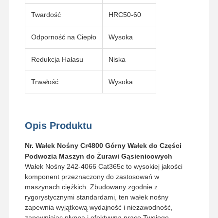
Twardość
HRC50-60
Odporność na Ciepło
Wysoka
Redukcja Hałasu
Niska
Trwałość
Wysoka
Opis Produktu
Nr. Wałek Nośny Cr4800 Górny Wałek do Części
Podwozia Maszyn do Żurawi Gąsienicowych
Wałek Nośny 242-4066 Cat365c to wysokiej jakości
komponent przeznaczony do zastosowań w
maszynach ciężkich. Zbudowany zgodnie z
Dom
Produkty
Filmy
Pokaz VR
rygorystycznymi standardami, ten wałek nośny
zapewnia wyjątkową wydajność i niezawodność,
zapewniając płynną i efektywną pracę Twojego