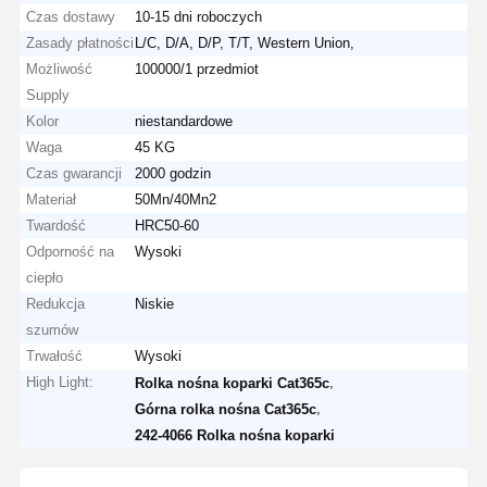
Czas dostawy
10-15 dni roboczych
Zasady płatności
L/C, D/A, D/P, T/T, Western Union,
Możliwość
100000/1 przedmiot
Supply
Kolor
niestandardowe
Waga
45 KG
Czas gwarancji
2000 godzin
Materiał
50Mn/40Mn2
Twardość
HRC50-60
Odporność na
Wysoki
ciepło
Redukcja
Niskie
szumów
Trwałość
Wysoki
High Light:
,
Rolka nośna koparki Cat365c
,
Górna rolka nośna Cat365c
242-4066 Rolka nośna koparki