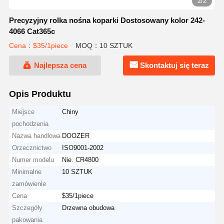
2/2
Precyzyjny rolka nośna koparki Dostosowany kolor 242-
4066 Cat365c
Cena：$35/1piece
MOQ：10 SZTUK
Najlepsza cena
Skontaktuj się teraz
Opis Produktu
Miejsce
Chiny
pochodzenia
Nazwa handlowa
DOOZER
Orzecznictwo
ISO9001-2002
Numer modelu
Nie. CR4800
Minimalne
10 SZTUK
zamówienie
Cena
$35/1piece
Szczegóły
Drzewna obudowa
pakowania