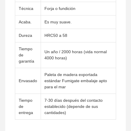
Cadena de vías
Técnica
Forja o fundición
Zapata de la oruga
Acaba.
Es muy suave.
Ajustador de la pista
Dureza
HRC50 a 58
Pernos de pista
Tiempo
Un año / 2000 horas (vida normal
de
Accesorio de excavadora
4000 horas)
garantía
Cubo de excavadora
Paleta de madera exportada
Dientes de cubo
Envasado
estándar Fumigate embalaje apto
para el mar
El extremo de corte del dozer
Tiempo
7-30 días después del contacto
Brazo del excavador
de
establecido (depende de sus
entrega
cantidades)
Presione el pin de la pista
Transporte de la matanza