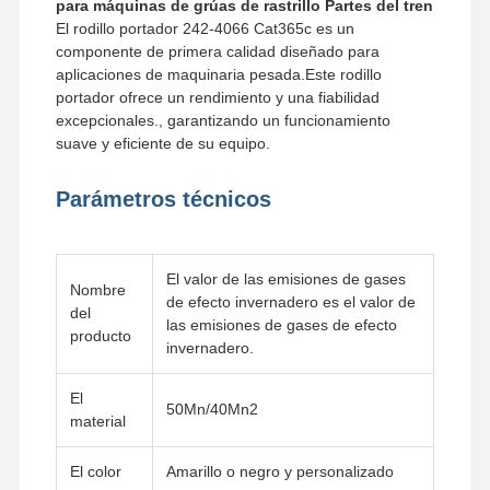
para máquinas de grúas de rastrillo Partes del tren
El rodillo portador 242-4066 Cat365c es un
componente de primera calidad diseñado para
Sobre
Visita A La
Control De
Noticias
aplicaciones de maquinaria pesada.Este rodillo
Nosotros
Fábrica
Calidad
portador ofrece un rendimiento y una fiabilidad
excepcionales., garantizando un funcionamiento
suave y eficiente de su equipo.
Parámetros técnicos
Todos Los
Solicitar Una
Casos
Cotización
El valor de las emisiones de gases
Partes del tren
Nombre
de efecto invernadero es el valor de
del
las emisiones de gases de efecto
rodillo de pista
producto
invernadero.
Rodillo de transporte
El
50Mn/40Mn2
material
Front Idler
piñón de cadena
El color
Amarillo o negro y personalizado