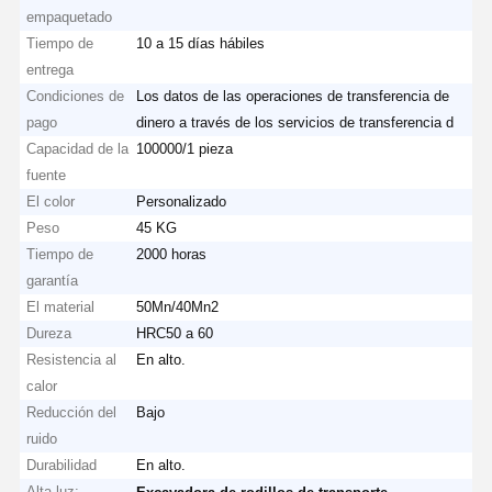
empaquetado
Tiempo de
10 a 15 días hábiles
entrega
Condiciones de
Los datos de las operaciones de transferencia de
pago
dinero a través de los servicios de transferencia d
Capacidad de la
100000/1 pieza
fuente
El color
Personalizado
Peso
45 KG
Tiempo de
2000 horas
garantía
El material
50Mn/40Mn2
Dureza
HRC50 a 60
Resistencia al
En alto.
calor
Reducción del
Bajo
ruido
Durabilidad
En alto.
Alta luz:
,