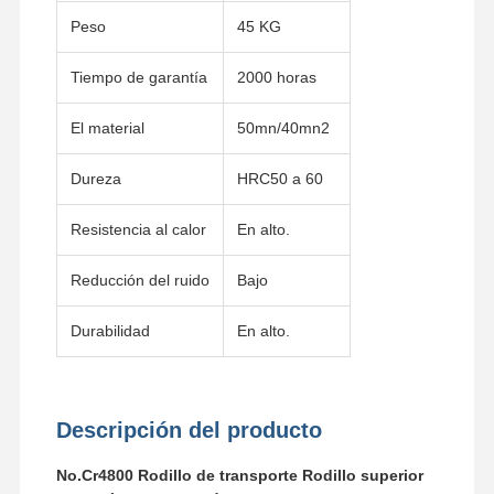
Peso
45 KG
Tiempo de garantía
2000 horas
El material
50mn/40mn2
Dureza
HRC50 a 60
Resistencia al calor
En alto.
Reducción del ruido
Bajo
Durabilidad
En alto.
Descripción del producto
Inicio
Productos
Videos
VR Show
No.Cr4800 Rodillo de transporte Rodillo superior