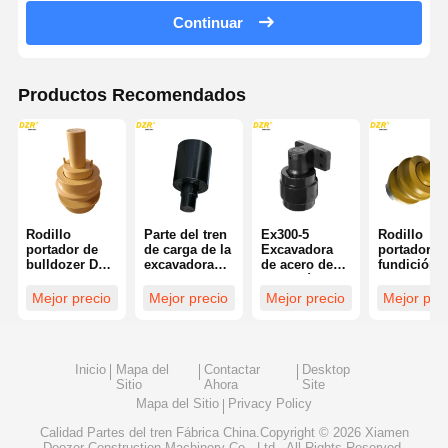
Continuar
Productos Recomendados
Rodillo
Parte del tren
Ex300-5
Rodillo
portador de
de carga de la
Excavadora
portador d
bulldozer D8n
excavadora
de acero de
fundición
de alta calidad
para
fundición y
forjada de a
y alta
excavadora
forja
resistencia
Mejor precio
Mejor precio
Mejor precio
Mejor pre
resistencia,
Daewoo
Rodillo
piezas de tren
superior
de rodaje con
Piezas de t
certificación
de rodaje 
Inicio
Mapa del
Contactar
Desktop
ISO
excavadora
Sitio
Ahora
Site
para Doos
DX140W
Mapa del Sitio
Privacy Policy
Calidad
Partes del tren
Fábrica China.Copyright © 2026 Xiamen
Doozer Construction Machinery Co., Ltd.. All Rights Reserved.