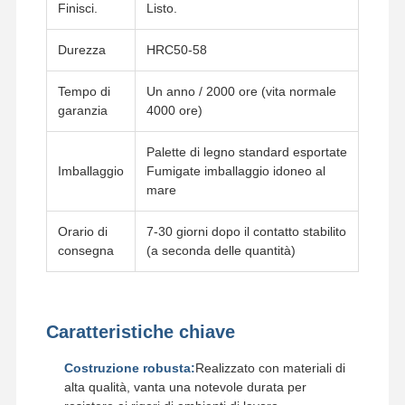
Finisci.
Listo.
Catena di tracciato
Durezza
HRC50-58
Pad per scarpe da pista
Tempo di
Un anno / 2000 ore (vita normale
garanzia
4000 ore)
Regolatore della pista
Traccia Bulloni
Palette di legno standard esportate
Imballaggio
Fumigate imballaggio idoneo al
Attachment per escavatore
mare
Bottile per escavatori
Orario di
7-30 giorni dopo il contatto stabilito
consegna
(a seconda delle quantità)
Denti di secchio
Dozer di taglio
Caratteristiche chiave
Braccio dell'escavatore
Costruzione robusta:
Realizzato con materiali di
Pressa per perni di cingolo
alta qualità, vanta una notevole durata per