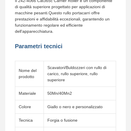
Il 242-4066 Cat365c Carrier Roller è un componente
di qualità superiore progettato per applicazioni di
macchine pesanti.Questo rullo portacarri offre
Chi Siamo
Fatory Tour
Controllo Di
Notizie
prestazioni e affidabilità eccezionali, garantendo un
Qualità
funzionamento regolare ed efficiente
dell'apparecchiatura.
Parametri tecnici
Tutti I Casi
Richiedere
Un
Preventivo
Scavatori/Buldozzeri con rullo di
Nome del
carico, rullo superiore, rullo
prodotto
superiore
Parti di sottocarro
Materiale
50Mn/40Mn2
rotolo a rotaia
Rulli portanti
Colore
Giallo o nero e personalizzato
Front Idler
Tecnica
Forgia o fusione
pignone catena