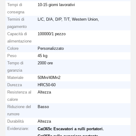
Tempi di
10-15 giorni lavorativi
consegna
Termini di
L/C, D/A, D/P, T/T, Western Union,
pagamento
Capacità di
100000/1 pezzo
alimentazione
Colore
Personalizzato
Peso
45 kg
Tempo di
2000 ore
garanzia
Materiale
50Mn/40Mn2
Durezza
HRC50-60
Resistenza al
Altezza
calore
Riduzione del
Basso
rumore
Durabilità
Altezza
Evidenziare:
,
Cat365c Escavatori a rulli portatori
,