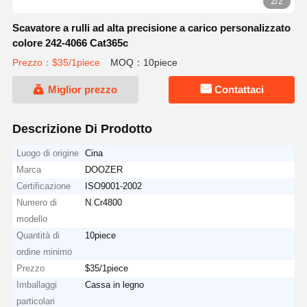
2/2
Scavatore a rulli ad alta precisione a carico personalizzato
colore 242-4066 Cat365c
Prezzo：$35/1piece
MOQ：10piece
Miglior prezzo
Contattaci
Descrizione Di Prodotto
Luogo di origine
Cina
Marca
DOOZER
Certificazione
ISO9001-2002
Numero di
N.Cr4800
modello
Quantità di
10piece
ordine minimo
Prezzo
$35/1piece
Imballaggi
Cassa in legno
particolari