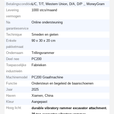
Betalingscondities
L/C, T/T, Western Union, D/A, D/P ,, MoneyGram
Levering
1000 stcs/maand
vermogen
Na
Online ondersteuning
garantieservice
Techinique
Smeden en gieten
Enkele
90 x 30 x 20 cm
pakketmaat
Ondernaam
Trillingsrammer
Deel nee
PC200
Toepasselijke
Fabrieken
industrieën
Machinemodel
PC200 Graafmachine
Functie
Ondersteun en begeleid de baanschoenen
Jaar
2025
Haven
Xiamen, China
Kleur
Aangepast
Hoog licht:
,
durable vibratory rammer excavator attachment
,