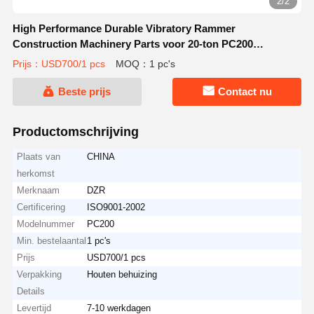
2/2
High Performance Durable Vibratory Rammer
Construction Machinery Parts voor 20-ton PC200
graafmachines
Prijs：USD700/1 pcs
MOQ：1 pc's
Beste prijs
Contact nu
Productomschrijving
Plaats van
CHINA
herkomst
Merknaam
DZR
Certificering
ISO9001-2002
Modelnummer
PC200
Min. bestelaantal
1 pc's
Prijs
USD700/1 pcs
Verpakking
Houten behuizing
Details
Levertijd
7-10 werkdagen