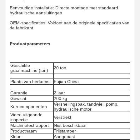
Eenvoudige installatie: Directe montage met standaard
hydraulische aansluitingen
Over Ons
Fabrieksreis
Kwaliteitscont
Nieuws
OEM-specificaties: Voldoet aan de originele specificaties van
Role
de fabrikant
Productparameters
Alle Gevallen
Vraag Een
Offerte Aan
Geschikte
20 ton
graafmachine (ton)
Plaats van herkomst
Fujian China
Onderstelonderdelen
Garantie
2 jaar
spoorroller
Gewicht
200 kg
Versnellingsbak, tandwiel, pomp,
Kerncomponenten
Dragerrol
hydraulische motor
Video uitgaande
Verstrekt
inspectie
Front Idler
Machinetestrapport
Niet beschikbaar
Productnaam
Trilstamper
Kettingwiel
Kleur
Aangepast