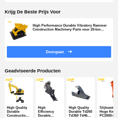
Krijg De Beste Prijs Voor
High Performance Durable Vibratory Rammer
Construction Machinery Parts voor 20-ton
PC200 graafmachines
Doorgaan
Geadviseerde Producten
High Quality
High
High Quality
Slijtvaste
Durable
Efficiency
Durable Td260
Hoge Kwalit
Construction
Durable
Td360 Td460
PC2000-8