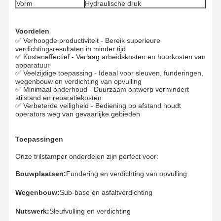
Vorm
Hydraulische druk
Spoorketen
Voordelen
Spoor schoenenpad
✅ Verhoogde productiviteit - Bereik superieure
verdichtingsresultaten in minder tijd
Spoorregelaar
✅ Kosteneffectief - Verlaag arbeidskosten en huurkosten van
apparatuur
✅ Veelzijdige toepassing - Ideaal voor sleuven, funderingen,
Spoorbouten
wegenbouw en verdichting van opvulling
✅ Minimaal onderhoud - Duurzaam ontwerp vermindert
Aanhangsel van de graafmachine
stilstand en reparatiekosten
✅ Verbeterde veiligheid - Bediening op afstand houdt
operators weg van gevaarlijke gebieden
Bucket van de graafmachine
Vloeibare tanden
Toepassingen
Onze trilstamper onderdelen zijn perfect voor:
Dozer snijrand
Bouwplaatsen:
Fundering en verdichting van opvulling
Graafwerktuigwapen
Wegenbouw:
Sub-base en asfaltverdichting
Druk op de spoorpen
Nutswerk:
Sleufvulling en verdichting
Het zwenkende Dragen