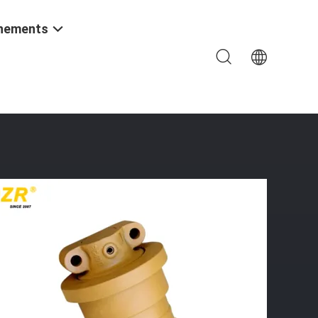
nements
 Pièces De Train De Roulement