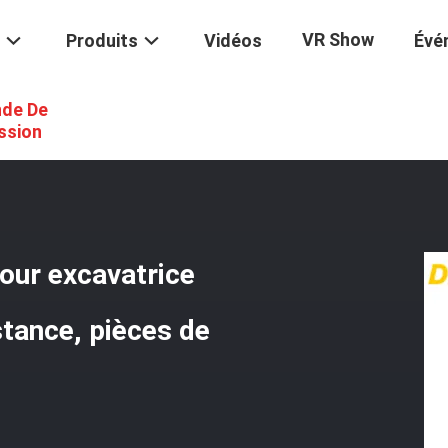
VR Show
Produits
Vidéos
Évé
de De
nille En Acier Pour Excavatrice D10n, Durable Et À Haute Résistance,
ssion
pour excavatrice
stance, pièces de