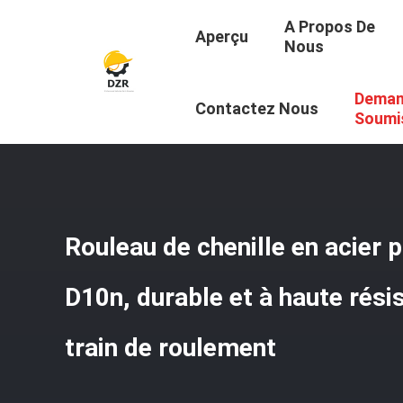
A Propos De
Aperçu
Nous
Deman
Aperçu
/
Produits
/
Rouleau À Rouleaux
/
Rouleau De Che
Contactez Nous
Soumi
Rouleau de chenille en acier 
D10n, durable et à haute rési
train de roulement