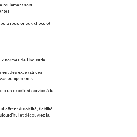
de roulement sont
antes.
ces à résister aux chocs et
x normes de l'industrie.
ment des excavatrices,
r vos équipements.
rons un excellent service à la
ffrent durabilité, fiabilité
jourd'hui et découvrez la