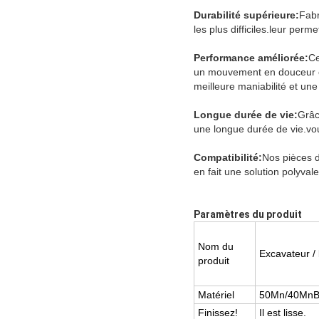
Durabilité supérieure:
Fabr
les plus difficiles.leur perm
Performance améliorée:
Ce
un mouvement en douceur et e
meilleure maniabilité et une 
Longue durée de vie:
Grâc
une longue durée de vie.vou
Compatibilité:
Nos pièces d
en fait une solution polyva
Paramètres du produit
Nom du
Excavateur /
produit
Matériel
50Mn/40Mn
Finissez!
Il est lisse.