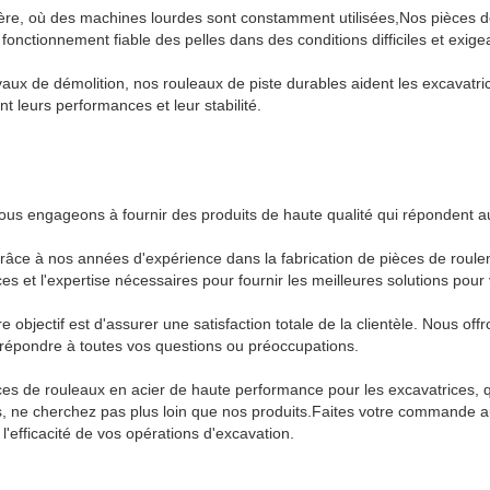
ière, où des machines lourdes sont constamment utilisées,Nos pièces 
 fonctionnement fiable des pelles dans des conditions difficiles et exige
vaux de démolition, nos rouleaux de piste durables aident les excavatri
t leurs performances et leur stabilité.
us engageons à fournir des produits de haute qualité qui répondent au
râce à nos années d'expérience dans la fabrication de pièces de roule
s et l'expertise nécessaires pour fournir les meilleures solutions pou
e objectif est d'assurer une satisfaction totale de la clientèle. Nous off
r répondre à toutes vos questions ou préoccupations.
s de rouleaux en acier de haute performance pour les excavatrices, qui o
, ne cherchez pas plus loin que nos produits.Faites votre commande au
 l'efficacité de vos opérations d'excavation.