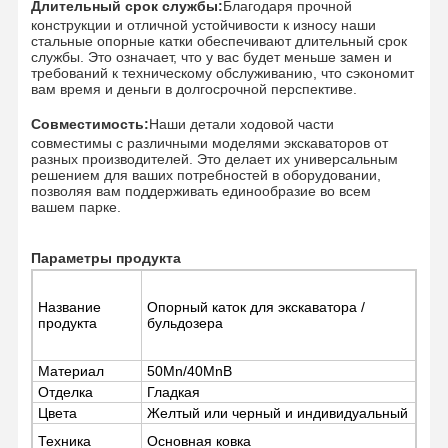
Длительный срок службы:
Благодаря прочной
конструкции и отличной устойчивости к износу наши
стальные опорные катки обеспечивают длительный срок
службы. Это означает, что у вас будет меньше замен и
требований к техническому обслуживанию, что сэкономит
О Компании
Наша
Контроль
Новости
вам время и деньги в долгосрочной перспективе.
Фабрика
Качества
Совместимость:
Наши детали ходовой части
совместимы с различными моделями экскаваторов от
разных производителей. Это делает их универсальным
решением для ваших потребностей в оборудовании,
позволяя вам поддерживать единообразие во всем
вашем парке.
Все Случаи
Отправить
Запрос
Параметры продукта
Части подъезда
Название
Опорный каток для экскаватора /
рельсовые ролики
продукта
бульдозера
Подшипник ролика
Материал
50Mn/40MnB
Отделка
Гладкая
Передняя зевака
Цвета
Желтый или черный и индивидуальный
Техника
Основная ковка
цепная звездочка