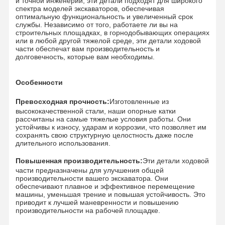
и точной инженерии, эти детали подходят для широкого
спектра моделей экскаваторов, обеспечивая
оптимальную функциональность и увеличенный срок
службы. Независимо от того, работаете ли вы на
строительных площадках, в горнодобывающих операциях
или в любой другой тяжелой среде, эти детали ходовой
части обеспечат вам производительность и
долговечность, которые вам необходимы.
Особенности
Превосходная прочность:
Изготовленные из
высококачественной стали, наши опорные катки
рассчитаны на самые тяжелые условия работы. Они
устойчивы к износу, ударам и коррозии, что позволяет им
сохранять свою структурную целостность даже после
длительного использования.
Повышенная производительность:
Эти детали ходовой
части предназначены для улучшения общей
производительности вашего экскаватора. Они
обеспечивают плавное и эффективное перемещение
машины, уменьшая трение и повышая устойчивость. Это
Главная
Продукция
Ролики
VR - Шоу
приводит к лучшей маневренности и повышению
Страница
производительности на рабочей площадке.