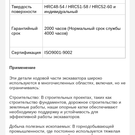
Твердость
HRC48-54 / HRC51-58 / HRC52-60 и
поверхности
индивидуальный
Цепочка рельсов
Track Shoe Pad
Гарантийный
2000 часов (Нормальный срок службы
срок
4000 часов)
Регулятор следа
Трековые болты
Сертификация
ISO9001-9002
Прицеп экскаватора
Применение
Бутылка экскаватора
Эти детали ходовой части экскаватора широко
используются в многочисленных областях, включая, но не
ограничиваясь:
Зубы в ведрах
Строительство: В строительных проектах, таких как
Дозер с режущим краем
строительство фундаментов, дорожное строительство и
земляные работы, наши опорные катки обеспечивают
необходимую поддержку и устойчивость для
Рука экскаватора
эффективной работы экскаваторов.
Нажмите на застежку
Добыча полезных ископаемых: В горнодобывающей
промышленности, где постоянно используется тяжелая