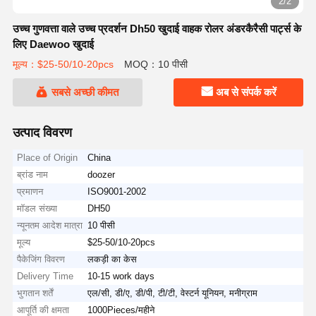
2/2
उच्च गुणवत्ता वाले उच्च प्रदर्शन Dh50 खुदाई वाहक रोलर अंडरकैरैसी पार्ट्स के
लिए Daewoo खुदाई
मूल्य：$25-50/10-20pcs
MOQ：10 पीसी
सबसे अच्छी कीमत
अब से संपर्क करें
उत्पाद विवरण
Place of Origin
China
ब्रांड नाम
doozer
प्रमाणन
ISO9001-2002
मॉडल संख्या
DH50
न्यूनतम आदेश मात्रा
10 पीसी
मूल्य
$25-50/10-20pcs
पैकेजिंग विवरण
लकड़ी का केस
Delivery Time
10-15 work days
भुगतान शर्तें
एल/सी, डी/ए, डी/पी, टी/टी, वेस्टर्न यूनियन, मनीग्राम
आपूर्ति की क्षमता
1000Pieces/महीने