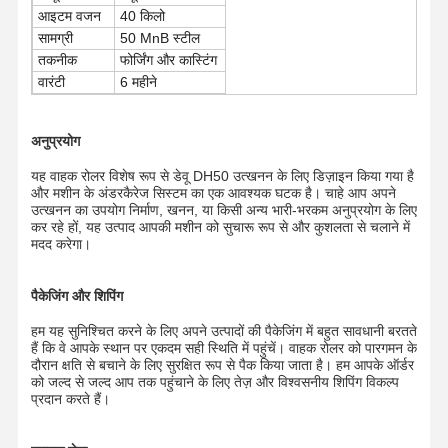
आइटम वजन
40 किलो
सामग्री
50 MnB स्टील
हमारे बारे में
फैक्टरी यात्रा
गुणवत्ता नियंत्रण
समाचार
तकनीक
फोर्जिंग और कास्टिंग
वारंटी
6 महीने
अनुप्रयोग
यह वाहक रोलर विशेष रूप से डेवू DH50 उत्खनन के लिए डिज़ाइन किया गया है
सभी मामलों
एक बोली का
और मशीन के अंडरकैरेज सिस्टम का एक आवश्यक घटक है। चाहे आप अपने
अनुरोध
उत्खनन का उपयोग निर्माण, खनन, या किसी अन्य भारी-भरकम अनुप्रयोग के लिए
कर रहे हों, यह उत्पाद आपकी मशीन को सुचारू रूप से और कुशलता से चलाने में
मदद करेगा।
अंडरवियर के भाग
ट्रैक रोलर
पैकेजिंग और शिपिंग
हम यह सुनिश्चित करने के लिए अपने उत्पादों की पैकेजिंग में बहुत सावधानी बरतते
वाहक रोलर
हैं कि वे आपके स्थान पर एकदम सही स्थिति में पहुंचें। वाहक रोलर को पारगमन के
दौरान क्षति से बचाने के लिए सुरक्षित रूप से पैक किया जाता है। हम आपके ऑर्डर
फ्रंट आइडलर
को जल्द से जल्द आप तक पहुंचाने के लिए तेज़ और विश्वसनीय शिपिंग विकल्प
प्रदान करते हैं।
चेन स्प्रॉकेट