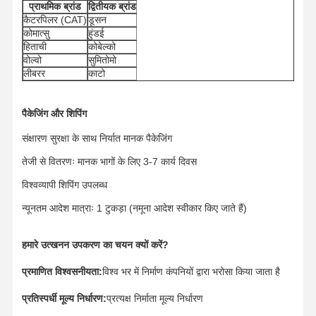
प्राथमिक ब्रांड
द्वितीयक ब्रांड
ट्रैक चेन
कैटरपिलर (CAT)
डूसन
कोमात्सु
हुंडई
ट्रैक शू पैड
हिताची
कोबेल्को
वोल्वो
सुमितोमो
ट्रैक समायोजक
लीबरर
काटो
ट्रैक बोल्ट
पैकेजिंग और शिपिंग
उत्खनन उपकरण
संक्षारण सुरक्षा के साथ निर्यात मानक पैकेजिंग
खुदाई करने वाली बाल्टी
तेजी से वितरणः मानक भागों के लिए 3-7 कार्य दिवस
विश्वव्यापी शिपिंग उपलब्ध
बाल्टी दांत
न्यूनतम आदेश मात्राः 1 टुकड़ा (नमूना आदेश स्वीकार किए जाते हैं)
डोजर कटिंग एज
हमारे उत्खनन उपकरण का चयन क्यों करें?
खुदाई करने वाला हाथ
प्रमाणित विश्वसनीयता:
विश्व भर में निर्माण कंपनियों द्वारा भरोसा किया जाता है
ट्रैक पिन दबाएँ
प्रतिस्पर्धी मूल्य निर्धारण:
प्रत्यक्ष निर्माता मूल्य निर्धारण
स्लीविंग बियरिंग