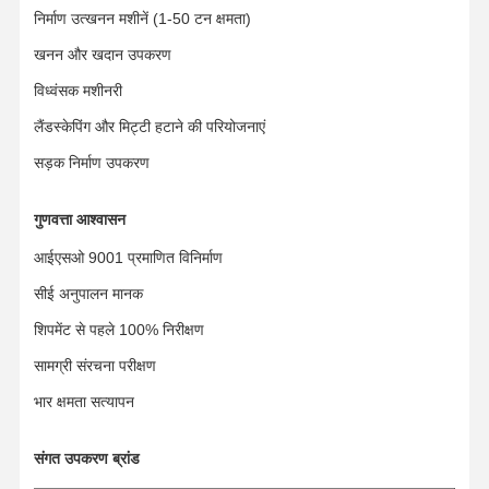
निर्माण उत्खनन मशीनें (1-50 टन क्षमता)
खनन और खदान उपकरण
हमारे बारे में
फैक्टरी यात्रा
गुणवत्ता नियंत्रण
समाचार
विध्वंसक मशीनरी
लैंडस्केपिंग और मिट्टी हटाने की परियोजनाएं
सड़क निर्माण उपकरण
सभी मामलों
एक बोली का
अनुरोध
गुणवत्ता आश्वासन
आईएसओ 9001 प्रमाणित विनिर्माण
अंडरवियर के भाग
सीई अनुपालन मानक
ट्रैक रोलर
शिपमेंट से पहले 100% निरीक्षण
वाहक रोलर
सामग्री संरचना परीक्षण
भार क्षमता सत्यापन
फ्रंट आइडलर
चेन स्प्रॉकेट
संगत उपकरण ब्रांड