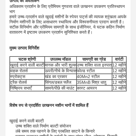
उत्पाद का अवलोकन
अधिकतम प्रदर्शन के लिए प्रीमियम गुणवत्ता वाले उत्खनन उपकरण प्रतिस्थापन
भाग
हमारे उच्च-प्रदर्शन वाले खुदाई मशीनों के स्पेयर पार्ट्स की व्यापक श्रृंखला आपके
निर्माण मशीनरी के लिए असाधारण स्थायित्व और विश्वसनीयता प्रदान करती है।
सटीक विनिर्माण और प्रीमियम सामग्री के साथ इंजीनियर, ये घटक कठिन निर्माण
वातावरण में इष्टतम उपकरण प्रदर्शन सुनिश्चित करते हैं।
मुख्य उत्पाद विनिर्देश
घटक श्रेणी
उपलब्ध मॉडल
सामग्री का ग्रेड
वारंटी
खुदाई करने वाली बाल्टी
मानक और भारी शुल्क
उच्च शक्ति वाला इस्पात
12 महीने
वाहक रोलर्स
ऊपरी/नीचे के विन्यास
फोल्ड स्टील
12 महीने
स्प्रोकट्स
खंड का प्रकार
40Mn2 स्टील
12 महीने
ट्रैक रोलर्स
सिंगल/डबल फ्लैंज
35MnB मिश्र धातु
12 महीने
निष्क्रिय सभाएँ
सामने/पीछे की माउंट
कास्ट आयरन
12 महीने
विशेष रुप से प्रदर्शित उत्खनन मशीन भागों में शामिल हैं
खुदाई करने वाली बाल्टी
उच्च शक्ति वाले निर्माण बाल्टी संयोजन
लंबे समय तक पहनने के लिए प्रबलित काटने के किनारे