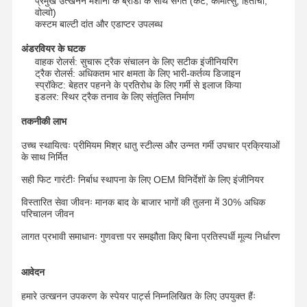
प्रमुख उत्खनन मशीनों के ब्रांडों के साथ संगत (कैट, कोमात्सु, हिताची,
वोल्वो)
कस्टम बाल्टी दांत और एडाप्टर उपलब्ध
अंडरवियर के घटक
वाहक रोलर्स: सुचारू ट्रैक संचालन के लिए सटीक इंजीनियरिंग
ट्रैक रोलर्स: अधिकतम भार क्षमता के लिए भारी-कर्तव्य डिजाइन
स्प्रॉकेट: बेहतर पहनने के प्रतिरोध के लिए गर्मी से इलाज किया
इडलर: स्थिर ट्रैक तनाव के लिए संतुलित निर्माण
तकनीकी लाभ
उच्च स्थायित्वः प्रीमियम मिश्र धातु स्टील्स और उन्नत गर्मी उपचार प्रक्रियाओं
के साथ निर्मित
सही फिट गारंटीः निर्बाध स्थापना के लिए OEM विनिर्देशों के लिए इंजीनियर
विस्तारित सेवा जीवनः मानक बाद के बाजार भागों की तुलना में 30% अधिक
परिचालन जीवन
लागत प्रभावी समाधानः गुणवत्ता पर समझौता किए बिना प्रतिस्पर्धी मूल्य निर्धारण
होम
उत्पाद
वीडियो
वीआर दिखाएँ
आवेदन
हमारे उत्खनन उपकरण के स्पेयर पार्ट्स निम्नलिखित के लिए उपयुक्त हैंः