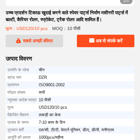
2/2
उच्च प्रदर्शन टिकाऊ खुदाई करने वाले स्पेयर पार्ट्स निर्माण मशीनरी पार्ट्स में
बाल्टी, कैरियर रोलर, स्प्रोकेट, ट्रैक रोलर आदि शामिल हैं।
मूल्य：USD120/10 pcs
MOQ：10 पीसी
सबसे अच्छी कीमत
अब से संपर्क करें
उत्पाद विवरण
उत्पत्ति के प्लेस
चीन
ब्रांड नाम
DZR
प्रमाणन
ISO9001-2002
मॉडल संख्या
सभी
न्यूनतम आदेश मात्रा
10 पीसी
मूल्य
USD120/10 pcs
पैकेजिंग विवरण
लकड़ी का केस
प्रसव के समय
7-10 काम के दिन
भुगतान शर्तें
एल/सी, टी/टी, वेस्टर्न यूनियन, डी/ए, डी/पी, मनीग्राम
आपूर्ति की क्षमता
1000pcs/महीना