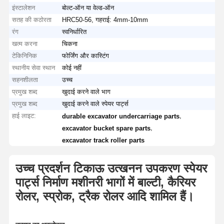
इंस्टालेशन
बोल्ट-ऑन या वेल्ड-ऑन
सतह की कठोरता
HRC50-56, गहराई: 4mm-10mm
रंग
स्वनिर्धारित
खत्म करना
चिकना
टेकिनिनिक
फोर्जिंग और कास्टिंग
स्थानीय सेवा स्थान
कोई नहीं
सहनशीलता
उच्च
प्रमुख शब्द
खुदाई करने वाले भाग
प्रमुख शब्द
खुदाई करने वाले स्पेयर पार्ट्स
हाई लाइट:
,
durable excavator undercarriage parts
,
excavator bucket spare parts
excavator track roller parts
उच्च प्रदर्शन टिकाऊ उत्खनन उपकरण स्पेयर
पार्ट्स निर्माण मशीनरी भागों में बाल्टी, कैरियर
रोलर, स्प्रोक, ट्रैक रोलर आदि शामिल हैं।