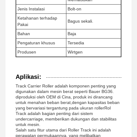
Jenis Instalasi
Bolt-on
Ketahanan terhadap
Tentang Kita
Wisata
Kontrol
Berita
Bagus sekali.
Pakai
Pabrik
Kualitas
Bahan
Baja
Pengaturan khusus
Tersedia
Produsen
Wirtgen
Semua
Quote
Kasus
Request
Aplikasi:
Suatu
Track Carrier Roller adalah komponen penting yang
digunakan dalam mesin berat seperti Bauer BG36.
Bagian-bagian roda bawah
diproduksi oleh OEM di Cina, produk ini dirancang
untuk menahan beban berat,dengan kapasitas beban
Lacak Roller
yang bervariasi tergantung pada ukuran rollerRol
Track adalah bagian penting dari sistem
undercarriage, memberikan dukungan dan stabilitas
Rol pembawa
untuk mesin.
Salah satu fitur utama dari Roller Track ini adalah
Pemalas Depan
perawatan permukaannya, yang melibatkan