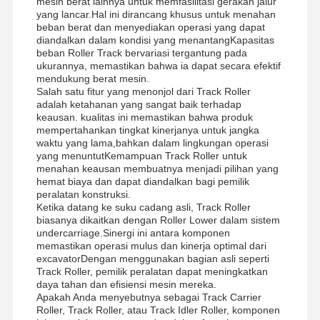
mesin berat lainnya untuk memfasilitasi gerakan jalur
yang lancar.Hal ini dirancang khusus untuk menahan
beban berat dan menyediakan operasi yang dapat
diandalkan dalam kondisi yang menantangKapasitas
beban Roller Track bervariasi tergantung pada
ukurannya, memastikan bahwa ia dapat secara efektif
mendukung berat mesin.
Salah satu fitur yang menonjol dari Track Roller
adalah ketahanan yang sangat baik terhadap
keausan. kualitas ini memastikan bahwa produk
mempertahankan tingkat kinerjanya untuk jangka
waktu yang lama,bahkan dalam lingkungan operasi
yang menuntutKemampuan Track Roller untuk
menahan keausan membuatnya menjadi pilihan yang
hemat biaya dan dapat diandalkan bagi pemilik
peralatan konstruksi.
Ketika datang ke suku cadang asli, Track Roller
biasanya dikaitkan dengan Roller Lower dalam sistem
undercarriage.Sinergi ini antara komponen
memastikan operasi mulus dan kinerja optimal dari
excavatorDengan menggunakan bagian asli seperti
Track Roller, pemilik peralatan dapat meningkatkan
daya tahan dan efisiensi mesin mereka.
Apakah Anda menyebutnya sebagai Track Carrier
Roller, Track Roller, atau Track Idler Roller, komponen