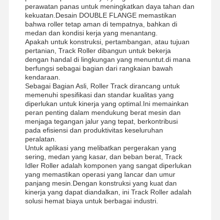
perawatan panas untuk meningkatkan daya tahan dan
Rantai Sproket
kekuatan.Desain DOUBLE FLANGE memastikan
bahwa roller tetap aman di tempatnya, bahkan di
medan dan kondisi kerja yang menantang.
Rantai Lintasan
Apakah untuk konstruksi, pertambangan, atau tujuan
pertanian, Track Roller dibangun untuk bekerja
Track Shoe Pad
dengan handal di lingkungan yang menuntut.di mana
berfungsi sebagai bagian dari rangkaian bawah
Pengatur trek
kendaraan.
Sebagai Bagian Asli, Roller Track dirancang untuk
memenuhi spesifikasi dan standar kualitas yang
Lacak Baut
diperlukan untuk kinerja yang optimal.Ini memainkan
peran penting dalam mendukung berat mesin dan
Perlengkapan Excavator
menjaga tegangan jalur yang tepat, berkontribusi
pada efisiensi dan produktivitas keseluruhan
Bucket Excavator
peralatan.
Untuk aplikasi yang melibatkan pergerakan yang
sering, medan yang kasar, dan beban berat, Track
Gigi ember
Idler Roller adalah komponen yang sangat diperlukan
yang memastikan operasi yang lancar dan umur
Dozer Cutting Edge
panjang mesin.Dengan konstruksi yang kuat dan
kinerja yang dapat diandalkan, ini Track Roller adalah
Lengan ekskavator
solusi hemat biaya untuk berbagai industri.
Tekan Pin Track