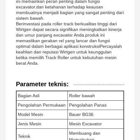
ini memainkan peran penting dalam fungsi
excavator.dan ketahanan terhadap keausan
membuatnya menjadi bagian yang sangat penting dari
sistem bawah.
Berinvestasi pada roller track berkualitas tinggi dari
Wirtgen dapat secara signifikan meningkatkan kinerja
dan umur panjang excavator Anda.produk ini
memastikan gerakan rel yang lancar dan fungsi
optimal dalam berbagai aplikasi konstruksiPercayalah
keahlian dan reputasi Wirtgen untuk keunggulan
ketika memilih Track Roller untuk kebutuhan mesin
berat Anda.
Parameter teknis:
Bagian Asli
Roller bawah
Pengolahan Permukaan
Pengolahan Panas
Model Mesin
Bauer BG36
Rumah
Produk
Video
Tampilan VR
Jenis Mesin
Mesin Excavator
Membuang dan
Teknik
Memalsukan