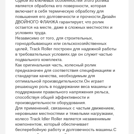
Одной из ключевых особенностей этого ролика
является обработка его поверхности, которая
цепная звездочка
включает в себя термическую обработку для
повышения его долговечности и прочности.Дизайн
Цепочка рельсов
ДВОЙНОГО ФЛАНЖА гарантирует, что ролик
остается на месте, даже в сложных местностях и
условиях труда.
Track Shoe Pad
Независимо от того, для строительных,
горнодобывающих или сельскохозяйственных
Регулятор следа
целей, Track Roller построен для надежной работы
в требовательных условиях.где он служит частью
Трековые болты
подвального комплекта.
Как оригинальная часть, колесный ролик
предназначен для соответствия спецификациям и
Прицеп экскаватора
стандартам качества, необходимым для
оптимальной производительности.Он играет
Бутылка экскаватора
решающую роль в поддержании веса машины и
поддержании правильного напряжения рельса,
Зубы в ведрах
способствуя общей эффективности и
производительности оборудования.
Для применений, связанных с частым движением,
Дозер с режущим краем
неровными местностями и тяжелыми нагрузками,
колесо Track Idler Roller является незаменимым
Рука экскаватора
компонентом, который обеспечивает
бесперебойную работу и долговечность машины.С
Нажмите на застежку