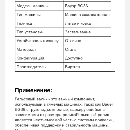
Модель машины
Бауэр BG36
Тип машины
Машина экскаваторная
Техника
Литье и ковка
О Компании
Наша
Контроль
Новости
Фабрика
Качества
Тип установки
Застегивание
Устойчивость к износу
Отлично.
Материал
Сталь
Конфигурация
Доступно
Все Случаи
Отправить
Производитель
Виртген
Запрос
Применение:
Части подъезда
Рельсовый валик - это важный компонент,
рельсовые ролики
используемый в тяжелых машинах, таких как Bauer
BG36.с грузоподъемностью, варьирующейся в
Подшипник ролика
зависимости от размера роликаРельсовый ролик
является неотъемлемой частью системы подвески,
обеспечивая поддержку и стабильность машины.
Передняя зевака