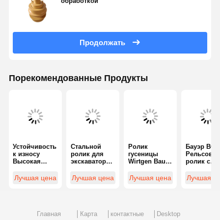
обработкой
Продолжать
Порекомендованные Продукты
Устойчивость
Стальной
Ролик
Бауэр BG3
к износу
ролик для
гусеницы
Рельсовы
Высокая
экскаватора
Wirtgen Bauer
ролик с
прочность
Bauer BG36,
BG36 для
болтом на
Quy50
настраиваем
экскаваторов
теплообра
Лучшая цена
Лучшая цена
Лучшая цена
Лучшая ц
Кребежный
ый
-
анный для
кран
Двухфланцев
экскавато
Подвеска
ый
Части крана
Рельсовые
Главная
Карта
контактные
Desktop