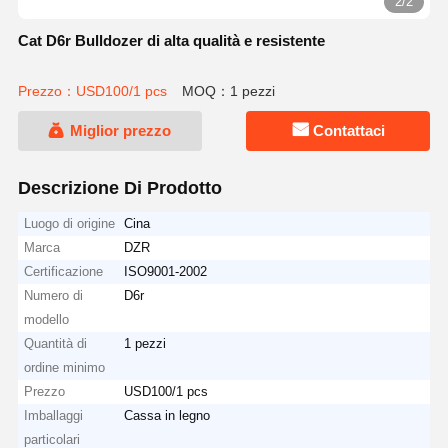
2/2
Cat D6r Bulldozer di alta qualità e resistente
Prezzo：USD100/1 pcs
MOQ：1 pezzi
Miglior prezzo
Contattaci
Descrizione Di Prodotto
Luogo di origine
Cina
Marca
DZR
Certificazione
ISO9001-2002
Numero di
D6r
modello
Quantità di
1 pezzi
ordine minimo
Prezzo
USD100/1 pcs
Imballaggi
Cassa in legno
particolari