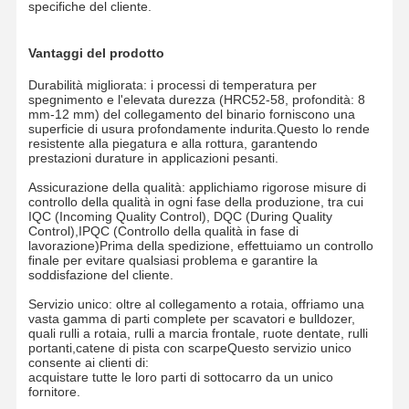
specifiche del cliente.
Vantaggi del prodotto
Chi Siamo
Fatory Tour
Controllo Di
Notizie
Qualità
Durabilità migliorata: i processi di temperatura per
spegnimento e l'elevata durezza (HRC52-58, profondità: 8
mm-12 mm) del collegamento del binario forniscono una
superficie di usura profondamente indurita.Questo lo rende
resistente alla piegatura e alla rottura, garantendo
prestazioni durature in applicazioni pesanti.
Tutti I Casi
Richiedere
Assicurazione della qualità: applichiamo rigorose misure di
Un
controllo della qualità in ogni fase della produzione, tra cui
Preventivo
IQC (Incoming Quality Control), DQC (During Quality
Control),IPQC (Controllo della qualità in fase di
lavorazione)Prima della spedizione, effettuiamo un controllo
Parti di sottocarro
finale per evitare qualsiasi problema e garantire la
soddisfazione del cliente.
rotolo a rotaia
Servizio unico: oltre al collegamento a rotaia, offriamo una
vasta gamma di parti complete per scavatori e bulldozer,
Rulli portanti
quali rulli a rotaia, rulli a marcia frontale, ruote dentate, rulli
portanti,catene di pista con scarpeQuesto servizio unico
consente ai clienti di:
Front Idler
acquistare tutte le loro parti di sottocarro da un unico
fornitore.
pignone catena