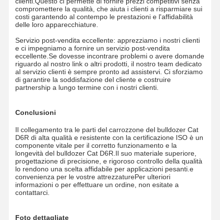
clienti.Questo ci permette di fornire prezzi competitivi senza
compromettere la qualità, che aiuta i clienti a risparmiare sui
costi garantendo al contempo le prestazioni e l'affidabilità
delle loro apparecchiature.
Servizio post-vendita eccellente: apprezziamo i nostri clienti
e ci impegniamo a fornire un servizio post-vendita
eccellente.Se dovesse incontrare problemi o avere domande
riguardo al nostro link o altri prodotti, il nostro team dedicato
al servizio clienti è sempre pronto ad assistervi. Ci sforziamo
di garantire la soddisfazione del cliente e costruire
partnership a lungo termine con i nostri clienti.
Conclusioni
Il collegamento tra le parti del carrozzone del bulldozer Cat
D6R di alta qualità e resistente con la certificazione ISO è un
componente vitale per il corretto funzionamento e la
longevità del bulldozer Cat D6R.Il suo materiale superiore,
progettazione di precisione, e rigoroso controllo della qualità
lo rendono una scelta affidabile per applicazioni pesanti.e
convenienza per le vostre attrezzaturePer ulteriori
informazioni o per effettuare un ordine, non esitate a
contattarci.
Foto dettagliate