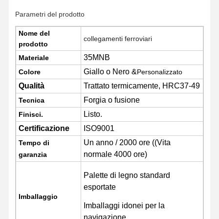
Parametri del prodotto
Catena di tracciato
Nome del
collegamenti ferroviari
Pad per scarpe da pista
prodotto
35MNB
Materiale
Regolatore della pista
Giallo o Nero &
Colore
Personalizzato
Traccia Bulloni
Qualità
Trattato termicamente, HRC37-49
Forgia o fusione
Tecnica
Attachment per escavatore
Listo.
Finisci.
Bottile per escavatori
Certificazione
ISO9001
Un anno / 2000 ore ((Vita
Denti di secchio
Tempo di
normale 4000 ore)
garanzia
Dozer di taglio
Palette di legno standard
Braccio dell'escavatore
esportate
Imballaggio
Pressa per perni di cingolo
Imballaggi idonei per la
navigazione