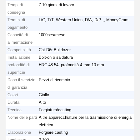
Tempi di
7-10 giorni di lavoro
consegna
Termini di
L/C, T/T, Western Union, D/A, D/P ,, MoneyGram
pagamento
Capacità di
1000pcs/mese
alimentazione
Compatibilità
Cat D6r Bulldozer
Installazione
Bolt-on o saldatura
profondità di
HRC 48-54, profondità 4 mm-10 mm
superficie
Dopo il servizio
Pezzi di ricambio
di garanzia
Colori
Giallo
Durata
Alto
Tecnica
Forgiatura/casting
Nome delle parti
Altre apparecchiature per la trasmissione di energia
elettrica
Elaborazione
Forgiare casting
Larghezza
0-100