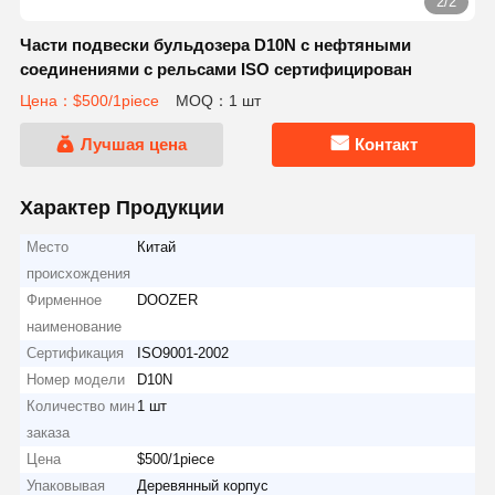
2/2
Части подвески бульдозера D10N с нефтяными
соединениями с рельсами ISO сертифицирован
Цена：$500/1piece
MOQ：1 шт
Лучшая цена
Контакт
Характер Продукции
Место
Китай
происхождения
Фирменное
DOOZER
наименование
Сертификация
ISO9001-2002
Номер модели
D10N
Количество мин
1 шт
заказа
Цена
$500/1piece
Упаковывая
Деревянный корпус