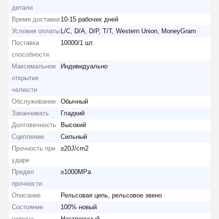
детали
Время доставки
10-15 рабочих дней
Условия оплаты
L/C, D/A, D/P, T/T, Western Union, MoneyGram
Поставка
10000/1 шт.
способности
Максимальное
Индивидуально
открытие
челюсти
Обслуживание
Обычный
Заканчивать
Гладкий
Долговечность
Высокий
Сцепление
Сильный
Прочность при
≥20J/cm2
ударе
Предел
≥1000MPa
прочности
Описание
Рельсовая цепь, рельсовое звено
Состояние
100% новый
ширина
Настроенный