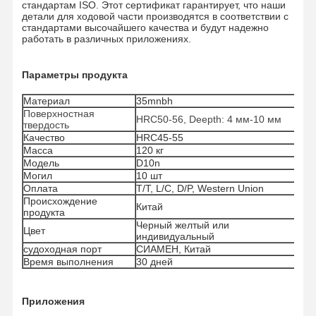
стандартам ISO. Этот сертификат гарантирует, что наши
детали для ходовой части производятся в соответствии с
стандартами высочайшего качества и будут надежно
работать в различных приложениях.
О Компании
Наша
Контроль
Новости
Фабрика
Качества
Параметры продукта
Материал
35mnbh
Поверхностная
HRC50-56, Deepth: 4 мм-10 мм
твердость
Качество
HRC45-55
Все Случаи
Отправить
Масса
120 кг
Запрос
Модель
D10n
Могил
10 шт
Оплата
T/T, L/C, D/P, Western Union
Части подъезда
Происхождение
Китай
продукта
Черный желтый или
рельсовые ролики
Цвет
индивидуальный
судоходная порт
СИАМЕН, Китай
Подшипник ролика
Время выполнения
30 дней
Передняя зевака
Приложения
цепная звездочка