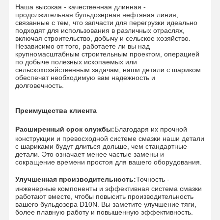
Наша высокая - качественная длинная -
продолжительная бульдозерная нефтяная линия,
Цепочка рельсов
связанные с тем, что запчасти для перегрузки идеально
подходят для использования в различных отраслях,
включая строительство, добычу и сельское хозяйство.
Track Shoe Pad
Независимо от того, работаете ли вы над
крупномасштабным строительным проектом, операцией
Регулятор следа
по добыче полезных ископаемых или
сельскохозяйственным задачам, наши детали с шариком
обеспечат необходимую вам надежность и
Трековые болты
долговечность.
Прицеп экскаватора
Преимущества клиента
Бутылка экскаватора
Расширенный срок службы:
Благодаря их прочной
конструкции и превосходной системе смазки наши детали
Зубы в ведрах
с шариками будут длиться дольше, чем стандартные
детали. Это означает менее частые замены и
сокращение времени простоя для вашего оборудования.
Дозер с режущим краем
Улучшенная производительность:
Точность -
Рука экскаватора
инженерные компоненты и эффективная система смазки
работают вместе, чтобы повысить производительность
вашего бульдозера D10N. Вы заметите улучшение тяги,
Нажмите на застежку
более плавную работу и повышенную эффективность.