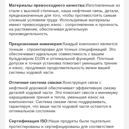
Материалы превосходного качества:
Изготовленные из
стали с высокой степенью, наша нефтяная связь, детали,
предназначенные для того, чтобы противостоять самым
сложным условиям труда. Используемые материалы
имеют превосходную износ - сопротивление и прочность
на растяжение, обеспечивая длительную
производительность.
Прецизионная инженерия:
Каждый компонент является
точным - спроектирован для точных спецификаций. Это
обеспечивает идеальную совместимость с вашим
бульдозером D10N и оптимальной функцией. Плотные
допуски и точная установка помогают уменьшить трение
и износ, продлевая продолжительность жизни вашей
системы ходовой части.
Отличная система смазки:
Конструкция связи с
нефтяной дорожкой обеспечивает эффективную смазку
деталей ходовой части. Это помогает свести к минимуму
наращивание трения и тепла, уменьшая износ на
компонентах. Система смазки легко поддерживать,
гарантируя, что ваши части ходовой части остаются в
оптимальном состоянии.
Главная
Продукция
Ролики
VR - Шоу
Страница
Сертификация ISO:
Наши продукты были тщательно
протестированы и сертифицированы для соответствия