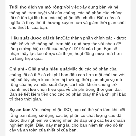
Tuổi thọ dịch vụ mở rộng:
Với việc xây dựng bền và hệ
Chuỗi theo dõi
thống bôi trơn tuyệt vời của chúng, các bộ phận của chúng
tôi sẽ tồn tại lâu hơn các bộ phận tiêu chuẩn. Điều này có
nghĩa là thay thế ít thường xuyên hơn và giảm thời gian chết
Bàn đệm giày
cho thiết bị của bạn.
theo dõi điều chỉnh
Hiệu suất được cải thiện:
Các thành phần chính xác - được
thiết kế và hệ thống bôi trơn hiệu quả hợp tác với nhau để
tăng cường hiệu suất của máy ủi D10N của bạn. Bạn sẽ
theo dõi bu lông
nhận thấy lực kéo được cải thiện, hoạt động mượt mà hơn
và tăng hiệu quả.
Ứng dụng máy đào
Chi phí - Giải pháp hiệu quả:
Mặc dù các bộ phận của
chúng tôi có thể có chi phí ban đầu cao hơn một chút so với
Thùng thợ đào
một số tùy chọn khác trên thị trường, thời gian phục vụ mở
rộng của họ và hiệu suất được cải thiện khiến chúng trở
Răng xô
thành một lựa chọn hiệu quả về chi phí trong thời gian dài.
Bạn sẽ tiết kiệm tiền cho các bộ phận thay thế và chi phí bảo
trì theo thời gian.
Lưỡi cắt của máy ủi
Sự an tâm:
Với chứng nhận ISO, bạn có thể yên tâm khi biết
cánh tay máy xúc
rằng bạn đang sử dụng các bộ phận có chất lượng cao đã
được thử nghiệm và chứng nhận để đáp ứng các tiêu chuẩn
nghiêm ngặt. Điều này mang lại cho bạn niềm tin vào độ tin
Nhấn chân đinh
cậy và an toàn của thiết bị của bạn.