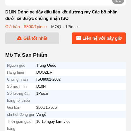
2/2
D10N Dòng xe đẩy dầu liên kết đường ray Các bộ phận
dưới xe được chứng nhận ISO
Giá bán：$500/1piece
MOQ：1Piece
Giá tốt nhất
Liên hệ với bây giờ
Mô Tả Sản Phẩm
Nguồn gốc
Trung Quốc
Hàng hiệu
DOOZER
Chứng nhận
ISO9001-2002
Số mô hình
D10N
Số lượng đặt
1Piece
hàng tối thiểu
Giá bán
$500/1piece
chi tiết đóng gói
Vỏ gỗ
Thời gian giao
10-15 ngày làm việc
hàng