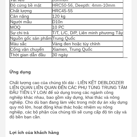
Độ cứng bề mặt
HRC50-56, Deepth: 4mm-10mm
Chất lượng
HRC45-55
Cân nặng
120 kg
Người mẫu
D10n
Về Chúng
Tham Quan
Kiểm Soát
Tin Tức
MOQ
10 PC
Tôi
Nhà Máy
Chất Lượng
Sự chi trả
T/T, L/C, D/P, Liên minh phương Tây
Nguồn gốc sản phẩm
Trung Quốc
Màu sắc
Vàng đen hoặc tùy chỉnh
Cổng vận chuyển
Xiamen, Trung Quốc
Thời gian dẫn đầu
30 ngày
Tất Cả Các
Yêu Cầu Báo
Trường Hợp
Giá
Ứng dụng
Chất lượng cao của chúng tôi dài - LIÊN KẾT DEBLDOZER
Các bộ phận của khung xe
LIÊN QUAN LIÊN QUAN ĐẾN CÁC PHỤ TÙNG TRUNG TÂM
ĐẦU TIÊN LÝ LOẠI để sử dụng trong các ngành công
nghiệp khác nhau, bao gồm xây dựng, khai thác và nông
Đường ray xe lữa
nghiệp. Cho dù bạn đang làm việc trong một dự án xây dựng
quy mô lớn, hoạt động khai thác hoặc nhiệm vụ nông
Vòng lăn xách
nghiệp, các bộ phận của chúng tôi sẽ cung cấp độ tin cậy và
độ bền bạn cần.
Người làm biếng phía trước
Lợi ích của khách hàng
Nhông xích