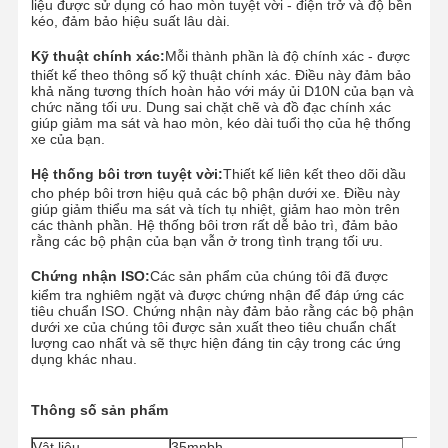
liệu được sử dụng có hao mòn tuyệt vời - điện trở và độ bền
kéo, đảm bảo hiệu suất lâu dài.
Kỹ thuật chính xác:
Mỗi thành phần là độ chính xác - được
thiết kế theo thông số kỹ thuật chính xác. Điều này đảm bảo
khả năng tương thích hoàn hảo với máy ủi D10N của bạn và
chức năng tối ưu. Dung sai chặt chẽ và đồ đạc chính xác
giúp giảm ma sát và hao mòn, kéo dài tuổi thọ của hệ thống
xe của bạn.
Hệ thống bôi trơn tuyệt vời:
Thiết kế liên kết theo dõi dầu
cho phép bôi trơn hiệu quả các bộ phận dưới xe. Điều này
giúp giảm thiểu ma sát và tích tụ nhiệt, giảm hao mòn trên
các thành phần. Hệ thống bôi trơn rất dễ bảo trì, đảm bảo
rằng các bộ phận của bạn vẫn ở trong tình trạng tối ưu.
Chứng nhận ISO:
Các sản phẩm của chúng tôi đã được
kiểm tra nghiêm ngặt và được chứng nhận để đáp ứng các
tiêu chuẩn ISO. Chứng nhận này đảm bảo rằng các bộ phận
dưới xe của chúng tôi được sản xuất theo tiêu chuẩn chất
lượng cao nhất và sẽ thực hiện đáng tin cậy trong các ứng
dụng khác nhau.
Nhà
Sản Phẩm
Video
Hướng Dẫn
VR
Thông số sản phẩm
Vật liệu
35mnbh