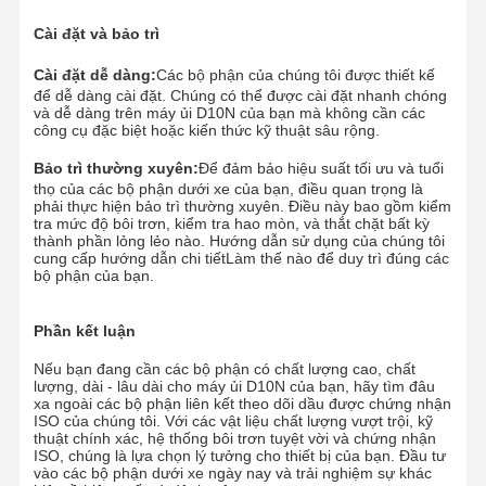
Vòng bi xoay
Cài đặt và bảo trì
Cài đặt dễ dàng:
Các bộ phận của chúng tôi được thiết kế
để dễ dàng cài đặt. Chúng có thể được cài đặt nhanh chóng
và dễ dàng trên máy ủi D10N của bạn mà không cần các
công cụ đặc biệt hoặc kiến thức kỹ thuật sâu rộng.
Bảo trì thường xuyên:
Để đảm bảo hiệu suất tối ưu và tuổi
thọ của các bộ phận dưới xe của bạn, điều quan trọng là
phải thực hiện bảo trì thường xuyên. Điều này bao gồm kiểm
tra mức độ bôi trơn, kiểm tra hao mòn, và thắt chặt bất kỳ
thành phần lỏng lẻo nào. Hướng dẫn sử dụng của chúng tôi
cung cấp hướng dẫn chi tiết
Làm thế nào để duy trì đúng các
bộ phận của bạn.
Phần kết luận
Nếu bạn đang cần các bộ phận có chất lượng cao, chất
lượng, dài - lâu dài cho máy ủi D10N của bạn, hãy tìm đâu
xa ngoài các bộ phận liên kết theo dõi dầu được chứng nhận
ISO của chúng tôi. Với các vật liệu chất lượng vượt trội, kỹ
thuật chính xác, hệ thống bôi trơn tuyệt vời và chứng nhận
ISO, chúng là lựa chọn lý tưởng cho thiết bị của bạn. Đầu tư
vào các bộ phận dưới xe ngày nay và trải nghiệm sự khác