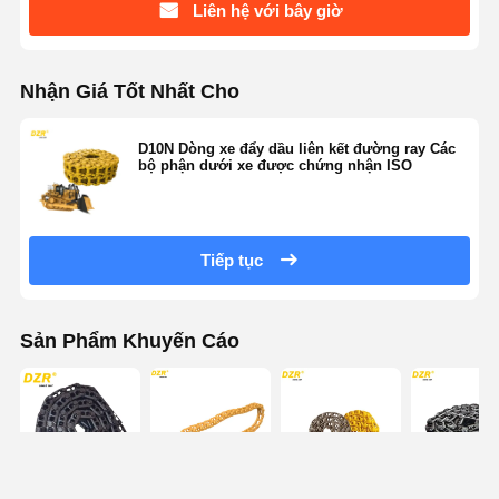
Liên hệ với bây giờ
Nhận Giá Tốt Nhất Cho
D10N Dòng xe đẩy dầu liên kết đường ray Các
bộ phận dưới xe được chứng nhận ISO
Tiếp tục
Sản Phẩm Khuyến Cáo
High strength
No.230-7273
Năng lực kéo
Cat365 294-