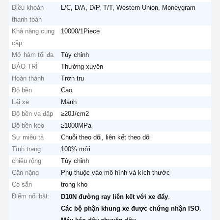
Điều khoản
L/C, D/A, D/P, T/T, Western Union, Moneygram
thanh toán
Khả năng cung
10000/1Piece
cấp
Mở hàm tối đa
Tùy chỉnh
BẢO TRÌ
Thường xuyên
Hoàn thành
Trơn tru
Độ bền
Cao
Lái xe
Mạnh
Độ bền va đập
≥20J/cm2
Độ bền kéo
≥1000MPa
Sự miêu tả
Chuỗi theo dõi, liên kết theo dõi
Tình trạng
100% mới
chiều rộng
Tùy chỉnh
Cân nặng
Phụ thuộc vào mô hình và kích thước
Có sẵn
trong kho
Điểm nổi bật:
,
D10N đường ray liên kết với xe đẩy
,
Các bộ phận khung xe được chứng nhận ISO