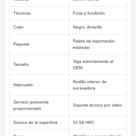
Cadena de vías
Técnicas
Forja y fundición
Zapata de la oruga
Color
Negro, Amarillo
Ajustador de la pista
Paleta de exportación
Paquete
Pernos de pista
estándar
Accesorio de excavadora
Siga estrictamente al
Tamaño
OEM
Cubo de excavadora
Rodillo inferior de
Dientes de cubo
Adecuado
excavadora
El extremo de corte del dozer
Servicio postventa
Soporte técnico por video
proporcionado
Brazo del excavador
Presione el pin de la pista
Dureza de la superficie
52-58 HRC
Transporte de la matanza