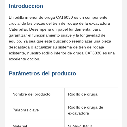
Introducción
Sobre
Visita A La
Control De
Noticias
El rodillo inferior de oruga CAT6030 es un componente
Nosotros
Fábrica
Calidad
crucial de las piezas del tren de rodaje de la excavadora
Caterpillar. Desempeña un papel fundamental para
garantizar el funcionamiento suave y la longevidad del
equipo. Ya sea que esté buscando reemplazar una pieza
desgastada o actualizar su sistema de tren de rodaje
existente, nuestro rodillo inferior de oruga CAT6030 es una
Todos Los
Solicitar Una
Casos
Cotización
excelente opción.
Parámetros del producto
Partes del tren
rodillo de pista
Nombre del producto
Rodillo de oruga
Rodillo de transporte
Rodillo de oruga de
Front Idler
Palabras clave
excavadora
piñón de cadena
Material
50Mn/40MnB