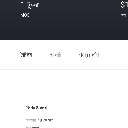
1 টুকরা
$
MOQ
মূল্য
বৈশিষ্ট্য
গ্যালারী
পণ্যের বর্ণনা
বিশেষ উল্লেখ
উপাদান:
40 এমএনবি