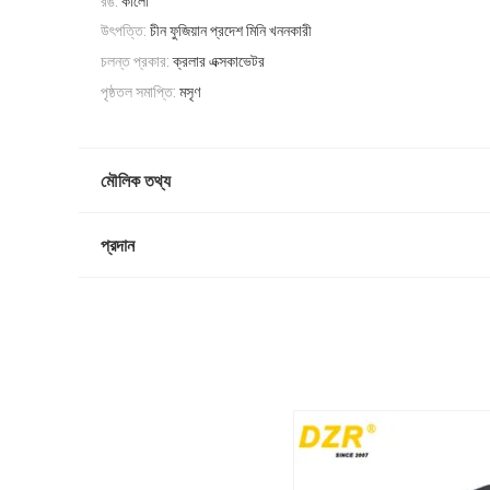
রঙ:
কালো
উৎপত্তি:
চীন ফুজিয়ান প্রদেশ মিনি খননকারী
চলন্ত প্রকার:
ক্রলার এক্সকাভেটর
পৃষ্ঠতল সমাপ্তি:
মসৃণ
মৌলিক তথ্য
প্রদান