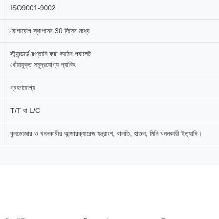
ISO9001-9002
যোগাযোগ স্থাপনের 30 দিনের মধ্যে
স্ট্যান্ডার্ড রপ্তানি করা কাঠের প্যালেট
ধোঁয়াযুক্ত সমুদ্রযোগ্য প্যাকিং
গ্রহণযোগ্য
T/T বা L/C
বুলডোজার ও খননকারীর আন্ডারক্যারেজ যন্ত্রাংশ, বালতি, হাতল, মিনি খননকারী ইত্যাদি।