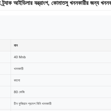
তা ট্র্যাক আইডিলার যন্ত্রাংশ, কোমাতসু খননকারীর জন্য খন
মান
40 Mnb
খননকারী
কালো
80 কেজি
চীন ফুজিয়ান প্রদেশ মিনি খননকারী