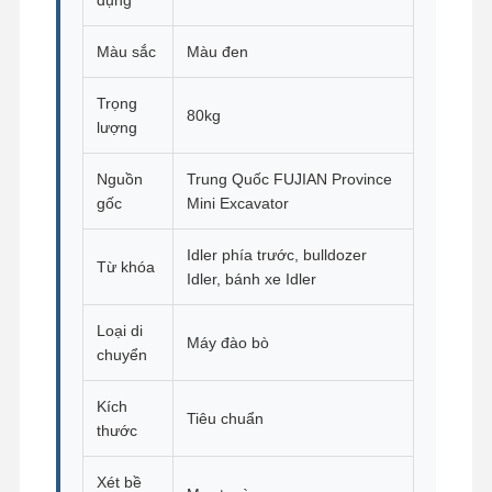
Màu sắc
Màu đen
Trọng
80kg
lượng
Nguồn
Trung Quốc FUJIAN Province
gốc
Mini Excavator
Idler phía trước, bulldozer
Từ khóa
Idler, bánh xe Idler
Loại di
Máy đào bò
chuyển
Kích
Tiêu chuẩn
Nhà
Sản Phẩm
Video
Hướng Dẫn
thước
VR
Xét bề