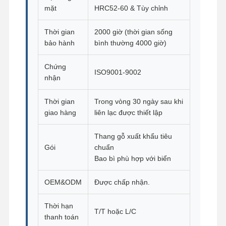
Vòng bi xoay
mặt
HRC52-60 & Tùy chỉnh
Thời gian
2000 giờ (thời gian sống
bảo hành
bình thường 4000 giờ)
Chứng
ISO9001-9002
nhận
Thời gian
Trong vòng 30 ngày sau khi
giao hàng
liên lạc được thiết lập
Thang gỗ xuất khẩu tiêu
Gói
chuẩn
Bao bì phù hợp với biển
OEM&ODM
Được chấp nhận.
Thời hạn
T/T hoặc L/C
thanh toán