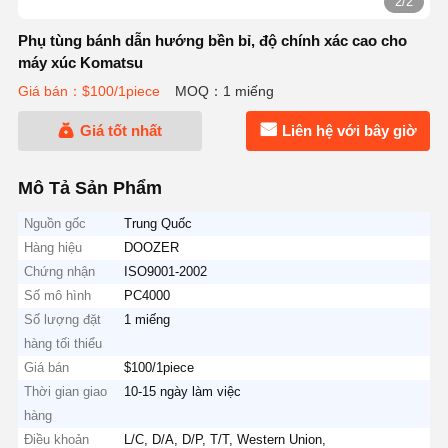
2/2
Phụ tùng bánh dẫn hướng bền bỉ, độ chính xác cao cho
máy xúc Komatsu
Giá bán：$100/1piece
MOQ：1 miếng
Giá tốt nhất
Liên hệ với bây giờ
Mô Tả Sản Phẩm
Nguồn gốc
Trung Quốc
Hàng hiệu
DOOZER
Chứng nhận
ISO9001-2002
Số mô hình
PC4000
Số lượng đặt
1 miếng
hàng tối thiểu
Giá bán
$100/1piece
Thời gian giao
10-15 ngày làm việc
hàng
Điều khoản
L/C, D/A, D/P, T/T, Western Union,