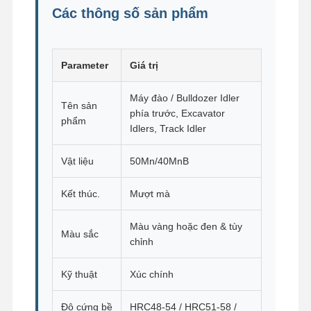
Các thông số sản phẩm
Chuỗi theo dõi
Bàn đệm giày
Parameter
Giá trị
theo dõi điều chỉnh
Máy đào / Bulldozer Idler
Tên sản
phía trước, Excavator
theo dõi bu lông
phẩm
Idlers, Track Idler
Ứng dụng máy đào
Vật liệu
50Mn/40MnB
Thùng thợ đào
Kết thúc.
Mượt mà
Răng xô
Màu vàng hoặc đen & tùy
Lưỡi cắt của máy ủi
Màu sắc
chỉnh
cánh tay máy xúc
Kỹ thuật
Xúc chính
Nhấn chân đinh
Độ cứng bề
HRC48-54 / HRC51-58 /