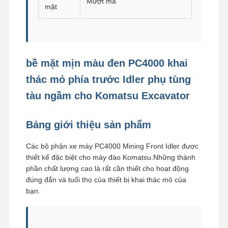
Mượt mà
mặt
Về Chúng
Tham Quan
Kiểm Soát
Tin Tức
Tôi
Nhà Máy
Chất Lượng
bề mặt mịn màu đen PC4000 khai
thác mỏ phía trước Idler phụ tùng
tàu ngầm cho Komatsu Excavator
Tất Cả Các
Yêu Cầu Báo
Trường Hợp
Giá
Bảng giới thiệu sản phẩm
Các bộ phận của khung xe
Các bộ phận xe máy PC4000 Mining Front Idler được
thiết kế đặc biệt cho máy đào Komatsu.Những thành
Đường ray xe lữa
phần chất lượng cao là rất cần thiết cho hoạt động
đúng đắn và tuổi thọ của thiết bị khai thác mỏ của
Vòng lăn xách
bạn.
Người làm biếng phía trước
Nhông xích