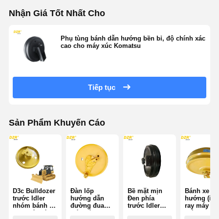
Nhận Giá Tốt Nhất Cho
Phụ tùng bánh dẫn hướng bền bỉ, độ chính xác
cao cho máy xúc Komatsu
Tiếp tục
Sản Phẩm Khuyến Cáo
D3c Bulldozer
Đàn lốp
Bề mặt mịn
Bánh xe dẫ
trước Idler
hướng dẫn
Đen phía
hướng (idle
nhóm bánh xe
đường đua
trước Idler
ray máy đà
cho máy đào
màu vàng
Bulldozer
hiệu suất c