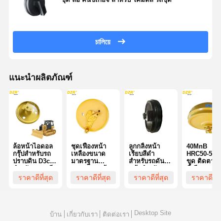
চালিয়ে
แนะนำผลิตภัณฑ์
ล้อหน้าไอดอล
ชุดเฟืองหน้า
ลูกกลิ้งหน้า
40MnB
กรุ๊ปสำหรับรถ
เหลืองขนาด
เรียบสีดำ
HRC50-56 
ปราบดิน D3c
มาตรฐาน
สำหรับรถดันดิน
ขุด ติดตาม
สำหรับรถขุดตีน
Cr4007wb ล้อ
หน้าสำหรับรถ
ขี้เกียจ คว
ตะขาบ
นำทาง
ขุด โคมัตสึ
มารถสูงสําห
ราคาดีที่สุด
ราคาดีที่สุด
ราคาดีที่สุด
ราคาดีที่ส
โคมัตสึ รถข
Desktop Site
บ้าน
เกี่ยวกับเรา
ติดต่อเรา