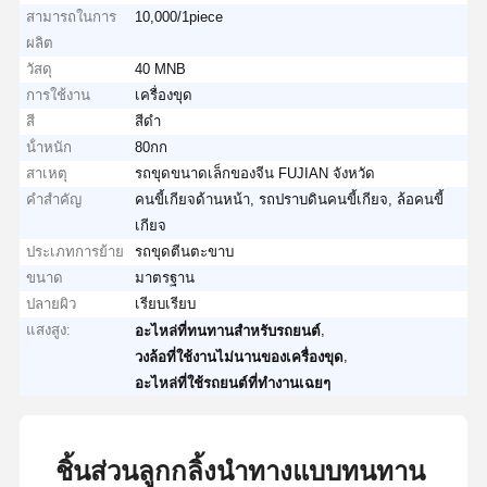
สามารถในการ
10,000/1piece
ผลิต
วัสดุ
40 MNB
การใช้งาน
เครื่องขุด
สี
สีดำ
น้ําหนัก
80กก
สาเหตุ
รถขุดขนาดเล็กของจีน FUJIAN จังหวัด
คำสำคัญ
คนขี้เกียจด้านหน้า, รถปราบดินคนขี้เกียจ, ล้อคนขี้
เกียจ
ประเภทการย้าย
รถขุดตีนตะขาบ
ขนาด
มาตรฐาน
ปลายผิว
เรียบเรียบ
แสงสูง:
,
อะไหล่ที่ทนทานสําหรับรถยนต์
,
วงล้อที่ใช้งานไม่นานของเครื่องขุด
อะไหล่ที่ใช้รถยนต์ที่ทํางานเฉยๆ
ชิ้นส่วนลูกกลิ้งนำทางแบบทนทาน