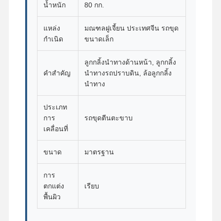
น้ำหนัก
80 กก.
แหล่ง
มณฑลฝูเจี้ยน ประเทศจีน รถขุด
กำเนิด
ขนาดเล็ก
ลูกกลิ้งนำทางด้านหน้า, ลูกกลิ้ง
คำสำคัญ
นำทางรถปราบดิน, ล้อลูกกลิ้ง
นำทาง
ประเภท
การ
รถขุดตีนตะขาบ
เคลื่อนที่
ขนาด
มาตรฐาน
การ
ตกแต่ง
เรียบ
บ้าน
ผลิตภัณฑ์
วิดีโอ
แสดง VR
พื้นผิว