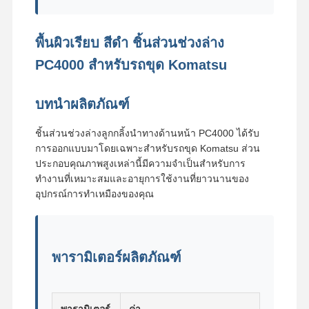
พื้นผิวเรียบ สีดำ ชิ้นส่วนช่วงล่าง
เกี่ยวกับเรา
ทัวร์โรงงาน
ควบคุม
ข่าว
คุณภาพ
PC4000 สำหรับรถขุด Komatsu
บทนำผลิตภัณฑ์
ชิ้นส่วนช่วงล่างลูกกลิ้งนำทางด้านหน้า PC4000 ได้รับ
ทุกกรณี
ขออ้าง
การออกแบบมาโดยเฉพาะสำหรับรถขุด Komatsu ส่วน
ประกอบคุณภาพสูงเหล่านี้มีความจำเป็นสำหรับการ
ทำงานที่เหมาะสมและอายุการใช้งานที่ยาวนานของ
อะไหล่รถเข็น
อุปกรณ์การทำเหมืองของคุณ
ติดตามลูกกลิ้ง
รอลเลอร์บรรทุก
พารามิเตอร์ผลิตภัณฑ์
คนขี้เกียจด้านหน้า
เฟืองโซ่
พารามิเตอร์
ค่า