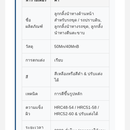
ติดตามโซ่
ลูกกลิ้งนำทางด้านหน้า
ชื่อ
สำหรับรถขุด / รถปราบดิน,
แปดรองเท้า
ผลิตภัณฑ์
ลูกกลิ้งนำทางรถขุด, ลูกกลิ้ง
นำทางตีนตะขาบ
ตัวปรับแทร็ก
ติดตามสลักเกลียว
วัสดุ
50Mn/40MnB
เครื่องขุด
การตกแต่ง
เรียบ
ถังเครื่องขุด
สีเหลืองหรือสีดำ & ปรับแต่ง
สี
ได้
ฟันถัง
เทคนิค
การตีขึ้นรูปหลัก
ใบมีดรถปาดดิน
แขนขุด
ความแข็ง
HRC48-54 / HRC51-58 /
ผิว
HRC52-60 & ปรับแต่งได้
กด Pin ติดตาม
ระยะเวลา