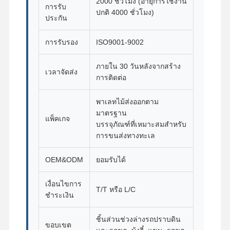
2000 ชั่วโมง (อายุการใช้งาน
แบริ่งแกว่ง
การรับ
ปกติ 4000 ชั่วโมง)
ประกัน
การรับรอง
ISO9001-9002
ภายใน 30 วันหลังจากสร้าง
เวลาจัดส่ง
การติดต่อ
พาเลทไม้ส่งออกตาม
มาตรฐาน
แพ็คเกจ
บรรจุภัณฑ์ที่เหมาะสมสำหรับ
การขนส่งทางทะเล
OEM&ODM
ยอมรับได้
เงื่อนไขการ
T/T หรือ L/C
ชำระเงิน
ชิ้นส่วนช่วงล่างรถปราบดิน
ขอบเขต