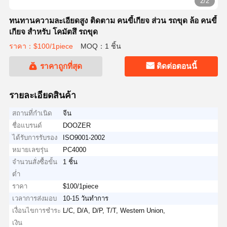
2/2
ทนทานความละเอียดสูง ติดตาม คนขี้เกียจ ส่วน รถขุด ล้อ คนขี้
เกียจ สําหรับ โคมัตสึ รถขุด
ราคา：$100/1piece
MOQ：1 ชิ้น
ราคาถูกที่สุด
ติดต่อตอนนี้
รายละเอียดสินค้า
สถานที่กำเนิด
จีน
ชื่อแบรนด์
DOOZER
ได้รับการรับรอง
ISO9001-2002
หมายเลขรุ่น
PC4000
จำนวนสั่งซื้อขั้น
1 ชิ้น
ต่ำ
ราคา
$100/1piece
เวลาการส่งมอบ
10-15 วันทำการ
เงื่อนไขการชำระ
L/C, D/A, D/P, T/T, Western Union,
เงิน