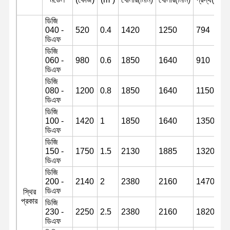
ডিজি
040 -
520
0.4
1420
1250
794
আমাদের সম্পর্কে
কারখানা ভ্রমণ
মান নিয়ন্ত্রণ
খবর
ডিএফ
ডিজি
060 -
980
0.6
1850
1640
910
ডিএফ
ডিজি
080 -
1200
0.8
1850
1640
1150
সব ক্ষেত্রেই
উদ্ধৃতির জন্য
ডিএফ
আবেদন
ডিজি
100 -
1420
1
1850
1640
1350
আন্ডারকার্সির অংশ
ডিএফ
ডিজি
ট্র্যাক রোলার
150 -
1750
1.5
2130
1885
1320
ডিএফ
ক্যারিয়ার রোলার
ডিজি
200 -
2140
2
2380
2160
1470
ডিএফ
স্থির
ফ্রন্ট আইডলার
প্রকার
ডিজি
230 -
2250
2.5
2380
2160
1820
চেইন স্প্রোক্ট
ডিএফ