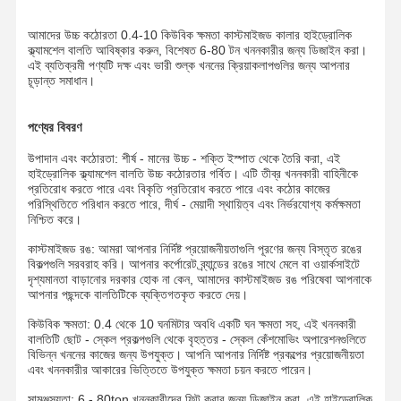
আমাদের উচ্চ কঠোরতা 0.4-10 কিউবিক ক্ষমতা কাস্টমাইজড কালার হাইড্রোলিক
ক্ল্যামশেল বালতি আবিষ্কার করুন, বিশেষত 6-80 টন খননকারীর জন্য ডিজাইন করা।
এই ব্যতিক্রমী পণ্যটি দক্ষ এবং ভারী শুল্ক খননের ক্রিয়াকলাপগুলির জন্য আপনার
চূড়ান্ত সমাধান।
পণ্যের বিবরণ
উপাদান এবং কঠোরতা: শীর্ষ - মানের উচ্চ - শক্তি ইস্পাত থেকে তৈরি করা, এই
হাইড্রোলিক ক্ল্যামশেল বালতি উচ্চ কঠোরতার গর্বিত। এটি তীব্র খননকারী বাহিনীকে
প্রতিরোধ করতে পারে এবং বিকৃতি প্রতিরোধ করতে পারে এবং কঠোর কাজের
পরিস্থিতিতে পরিধান করতে পারে, দীর্ঘ - মেয়াদী স্থায়িত্ব এবং নির্ভরযোগ্য কর্মক্ষমতা
নিশ্চিত করে।
কাস্টমাইজড রঙ: আমরা আপনার নির্দিষ্ট প্রয়োজনীয়তাগুলি পূরণের জন্য বিস্তৃত রঙের
বিকল্পগুলি সরবরাহ করি। আপনার কর্পোরেট ব্র্যান্ডের রঙের সাথে মেলে বা ওয়ার্কসাইটে
দৃশ্যমানতা বাড়ানোর দরকার হোক না কেন, আমাদের কাস্টমাইজড রঙ পরিষেবা আপনাকে
আপনার পছন্দকে বালতিটিকে ব্যক্তিগতকৃত করতে দেয়।
কিউবিক ক্ষমতা: 0.4 থেকে 10 ঘনমিটার অবধি একটি ঘন ক্ষমতা সহ, এই খননকারী
বালতিটি ছোট - স্কেল প্রকল্পগুলি থেকে বৃহত্তর - স্কেল কেঁশমোভিং অপারেশনগুলিতে
বিভিন্ন খননের কাজের জন্য উপযুক্ত। আপনি আপনার নির্দিষ্ট প্রকল্পের প্রয়োজনীয়তা
এবং খননকারীর আকারের ভিত্তিতে উপযুক্ত ক্ষমতা চয়ন করতে পারেন।
সামঞ্জস্যতা: 6 - 80ton খননকারীদের ফিট করার জন্য ডিজাইন করা, এই হাইড্রোলিক