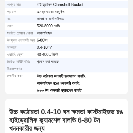
পণ্যের নাম
হাইড্রোলিক Clamshell Bucket
প্রয়োগ
এক্সক্যাভারের সংযুক্তি
রঙ
কালো বা কাস্টমাইজড
ওজন
520-8000 কেজি
সর্বোচ্চ চোয়াল খোলা
কাস্টমাইজড
উপযুক্ত খননকারী যন্ত্র
6-80টন
সক্ষমতা
0.4-10m³
ওয়ার্কিং ফ্লো
40-400L/মিনিট
ভিডিও-আউটগোয়িং-
প্রদান করা হয়েছে
ইনসপেকশন
লক্ষণীয় করা:
,
উচ্চ কঠোরতা জলবাহী ক্ল্যামশেল বালতি
,
কাস্টমাইজড রঙের খননকারী বালতি
৬-৮০ টন খননকারী ক্ল্যামশেল বালতি
উচ্চ কঠোরতা 0.4-10 ঘন ক্ষমতা কাস্টমাইজড রঙ
হাইড্রোলিক ক্ল্যামশেল বালতি 6-80 টন
খননকারীর জন্য