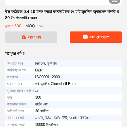
2/2
উচ্চ কঠোরতা 0.4-10 ঘনক ক্ষমতা কাস্টমাইজড রঙ হাইড্রোলিক ক্ল্যামশেল বালতি 6-
80 টন খননকারীর জন্য
মূল্য：300
MOQ：১০
ভালো দাম
এখন যোগাযোগ
পণ্যের বর্ণনা
উৎপত্তি স্থল
জিয়ামেন, ফুজিয়ান
পরিচিতিমুলক নাম
DZR
সাক্ষ্যদান
ISO9001: 2000
মডেল নম্বার
হাইড্রোলিক Clamshell Bucket
ন্যূনতম চাহিদার পরিমাণ
১০
মূল্য
300
প্যাকেজিং বিবরণ
কাঠের কেস
ডেলিভারি সময়
30 কর্মদিবস
পরিশোধের শর্ত
এল/সি, ডি/এ, ডি/পি, টি/টি, ওয়েস্টার্ন ইউনিয়ন
যোগানের ক্ষমতা
10000 টুকরা/বছর