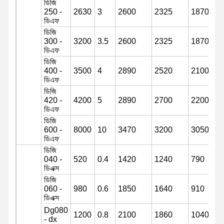
ডিজি
ট্র্যাক চেইন
250 -
2630
3
2600
2325
1870
ডিএফ
ট্র্যাক জুতো প্যাড
ডিজি
300 -
3200
3.5
2600
2325
1870
ট্র্যাক সমন্বয়কারী
ডিএফ
ডিজি
ট্র্যাক বোল্ট
400 -
3500
4
2890
2520
2100
ডিএফ
এক্সক্যাভারের সংযুক্তি
ডিজি
420 -
4200
5
2890
2700
2200
ডিএফ
এক্সক্যাভারের বালতি
ডিজি
600 -
8000
10
3470
3200
3050
বালতি দাঁত
ডিএফ
ডিজি
ডোজার কাটিং এজ
040 -
520
0.4
1420
1240
790
ডিএক্স
খননকারী হাত
ডিজি
060 -
980
0.6
1850
1640
910
ট্র্যাক পিন চাপুন
ডিএক্স
Dg080
1200
0.8
2100
1860
1040
Slewing বিয়ারিং
- dx