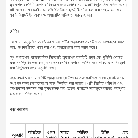
ক্ল্যামশেল বালতিটি আপনার বিদ্যমান সরঞ্জামগুলির সাথে একটি নিখুঁত মিল নিশ্চিত করে।
এটি আপনার খননকারীর জলবাহী সিস্টেমে সহজেই ইনস্টল করা এবং সংহত করা যায়,
একটি বিরামবিহীন এবং দক্ষ অপারেটিং অভিজ্ঞতা সরবরাহ করে।
বৈশিষ্ট্য
দক্ষ খনন: অনুকূলিত বালতি নকশা দক্ষ মাটির অনুপ্রবেশ এবং উপাদান সংগ্রহকে সক্ষম
করে, উত্পাদনশীলতা খনন করা এবং অপারেশনের সময় হ্রাস করে।
স্মুথ অপারেশন: হাইড্রোলিক সিস্টেমটি ক্ল্যামশেল বালতিটি মসৃণ এবং সুনির্দিষ্ট খোলার
এবং সমাপ্তি নিশ্চিত করে, খনন এবং লোডিং অপারেশনগুলির সময় আরও ভাল নিয়ন্ত্রণ
এবং নির্ভুলতার জন্য অনুমতি দেয়।
সহজ রক্ষণাবেক্ষণ: বালতিটি অ্যাক্সেসযোগ্য উপাদান এবং প্রতিস্থাপনযোগ্য পরিধানের
অংশ সহ সহজ রক্ষণাবেক্ষণের জন্য ডিজাইন করা হয়েছে। এটি নিয়মিত পরিদর্শন এবং
রক্ষণাবেক্ষণ সম্পাদন করা সুবিধাজনক করে তোলে, বালতিটি সর্বোত্তম কাজের অবস্থায়
রয়েছে তা নিশ্চিত করে।
পণ্য পরামিতি
বাড়ি
পণ্য
ভিডিও
VR প্রদর্শন
আইটেম/
ওজন
ক্ষমতা
সর্বাধিক
মিনিট
চোয়াল
প্রজাতি
মডেল
(কেজি)
(m³)
খোলার
(মিমি)
খোলার
(মিমি)
প্রস্থ
(মিমি)