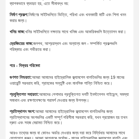
ব্যাপকভাবে ব্যবহৃত হয়, এতে সীমাবদ্ধ নয়:
নির্মাণ প্রকল্প:
নির্মাণের সাইটগুলিতে ভিত্তি, পরিখা এবং খননকারী মাটি এবং শিলা খনন
করার জন্য।
খনির কাজ:
খনির সাইটগুলিতে দক্ষতার সাথে খনিজ এবং আকরিকগুলি উত্তোলন করা।
ড্রেজিংয়ের কাজ:
জলপথ, আশ্রয়স্থল এবং অন্যান্য জল - সম্পর্কিত প্রকল্পগুলি
পরিষ্কার এবং গভীরতর করা।
পরে - বিক্রয় পরিষেবা
গুণগত নিশ্চয়তা:
আমরা আমাদের হাইড্রোলিক ক্ল্যামশেল বালতিগুলির জন্য 19 মানের
ওয়ারেন্টি সরবরাহ করি, গ্রাহকের সন্তুষ্টি এবং মানসিক শান্তি নিশ্চিত করে।
প্রযুক্তিগত সহায়তা:
আমাদের পেশাদার প্রযুক্তিগত দলটি ইনস্টলেশন গাইডেন্স, সমস্যা
সমাধান এবং রক্ষণাবেক্ষণের পরামর্শ দেওয়ার জন্য উপলব্ধ।
প্রতিস্থাপন অংশ:
আমরা আমাদের হাইড্রোলিক ক্ল্যামশেল বালতিগুলির জন্য
প্রতিস্থাপনের অংশগুলির একটি সম্পূর্ণ পরিসীমা সরবরাহ করি, যখন প্রয়োজন হয় তখন
দ্রুত এবং সহজ মেরামত নিশ্চিত করে।
আরও তথ্যের জন্য বা কোনও অর্ডার দেওয়ার জন্য দয়া করে নির্দ্বিধায় আমাদের সাথে
যোগাযোগ করুন। আমরা আপনাকে সর্বোচ্চ - মানের হাইড্রোলিক ক্ল্যামশেল বালতি এবং