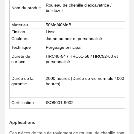
Rouleau de chenille d'excavatrice /
Nom du produit
bulldozer
A Propos De
Visite D'usine
Contrôle De
Nouvelles
Nous
La Qualité
Matériau
50Mn/40MnB
Finition
Lisse
Couleurs
Jaune ou noir et personnalisé
Technique
Forgeage principal
Dureté de
HRC48-54 / HRC51-58 / HRC52-60 et
Tous Les Cas
Demande De
surface
personnalisé
Soumission
Durée de la
2000 heures (Durée de vie normale 4000
Pièces du train
garantie
heures)
rouleau à rouleaux
Certification
ISO9001-9002
Rouleau de support
Front Idler
Applications
pignon de chaîne
Ces pièces de train de roulement de rouleau de chenille sont