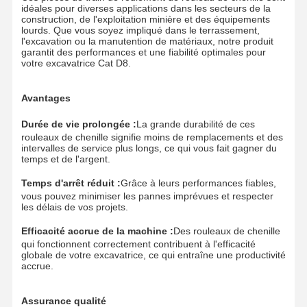
idéales pour diverses applications dans les secteurs de la
Chaîne de traces
construction, de l'exploitation minière et des équipements
lourds. Que vous soyez impliqué dans le terrassement,
l'excavation ou la manutention de matériaux, notre produit
Le coussin de chaussure
garantit des performances et une fiabilité optimales pour
votre excavatrice Cat D8.
Régleur de voie
Avantages
Boulons de piste
Durée de vie prolongée :
La grande durabilité de ces
Appareil d'étanchéité de la pelle
rouleaux de chenille signifie moins de remplacements et des
intervalles de service plus longs, ce qui vous fait gagner du
temps et de l'argent.
Bottes pour les excavatrices
Temps d'arrêt réduit :
Grâce à leurs performances fiables,
Les dents de seau
vous pouvez minimiser les pannes imprévues et respecter
les délais de vos projets.
Lame de coupe de bouteur
Efficacité accrue de la machine :
Des rouleaux de chenille
qui fonctionnent correctement contribuent à l'efficacité
Bras d'excavatrice
globale de votre excavatrice, ce qui entraîne une productivité
accrue.
Presse de goupille de chaîne
Assurance qualité
Incidence de pivotement