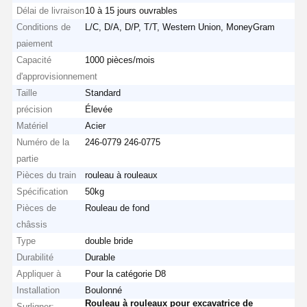
Délai de livraison
10 à 15 jours ouvrables
Conditions de
L/C, D/A, D/P, T/T, Western Union, MoneyGram
paiement
Capacité
1000 pièces/mois
d'approvisionnement
Taille
Standard
précision
Élevée
Matériel
Acier
Numéro de la
246-0779 246-0775
partie
Pièces du train
rouleau à rouleaux
Spécification
50kg
Pièces de
Rouleau de fond
châssis
Type
double bride
Durabilité
Durable
Appliquer à
Pour la catégorie D8
Installation
Boulonné
Rouleau à rouleaux pour excavatrice de
Surligner: