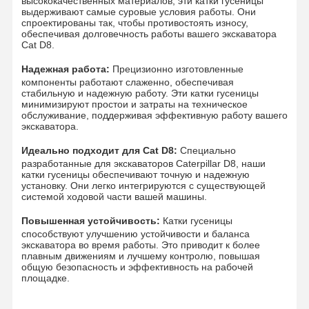
высококачественных материалов, эти катки гусеницы
выдерживают самые суровые условия работы. Они
спроектированы так, чтобы противостоять износу,
обеспечивая долговечность работы вашего экскаватора
Cat D8.
Надежная работа:
Прецизионно изготовленные
компоненты работают слаженно, обеспечивая
стабильную и надежную работу. Эти катки гусеницы
минимизируют простои и затраты на техническое
обслуживание, поддерживая эффективную работу вашего
экскаватора.
Идеально подходит для Cat D8:
Специально
разработанные для экскаваторов Caterpillar D8, наши
катки гусеницы обеспечивают точную и надежную
установку. Они легко интегрируются с существующей
системой ходовой части вашей машины.
Повышенная устойчивость:
Катки гусеницы
способствуют улучшению устойчивости и баланса
экскаватора во время работы. Это приводит к более
плавным движениям и лучшему контролю, повышая
общую безопасность и эффективность на рабочей
Главная
Продукция
Ролики
VR - Шоу
площадке.
Страница