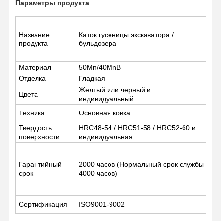
Параметры продукта
Название
Каток гусеницы экскаватора /
О Компании
Наша
Контроль
Новости
продукта
бульдозера
Фабрика
Качества
Материал
50Mn/40MnB
Отделка
Гладкая
Желтый или черный и
Цвета
индивидуальный
Все Случаи
Отправить
Запрос
Техника
Основная ковка
Твердость
HRC48-54 / HRC51-58 / HRC52-60 и
поверхности
индивидуальная
Части подъезда
рельсовые ролики
Гарантийный
2000 часов (Нормальный срок службы
срок
4000 часов)
Подшипник ролика
Передняя зевака
Сертификация
ISO9001-9002
цепная звездочка