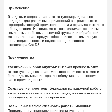
Применение
Цепочка рельсов
Эти детали ходовой части катка гусеницы идеально
Track Shoe Pad
подходят для различных применений в строительстве,
горнодобывающей промышленности и отраслях тяжелого
оборудования. Независимо от того, занимаетесь ли вы
Регулятор следа
земляными работами, выемкой грунта или обработкой
материалов, наш продукт обеспечивает оптимальную
производительность и надежность для вашего
Трековые болты
экскаватора Cat D8.
Прицеп экскаватора
Преимущества
Бутылка экскаватора
Увеличенный срок службы:
Высокая прочность этих
катков гусеницы означает меньшее количество замен и
Зубы в ведрах
более длительные интервалы обслуживания, экономя
ваше время и деньги.
Дозер с режущим краем
Сокращение простоев:
Благодаря их надежной работе
вы можете минимизировать непредвиденные поломки и
Рука экскаватора
соблюдать график ваших проектов.
Нажмите на застежку
Повышенная эффективность работы машины:
Правильно функционирующие катки гусеницы