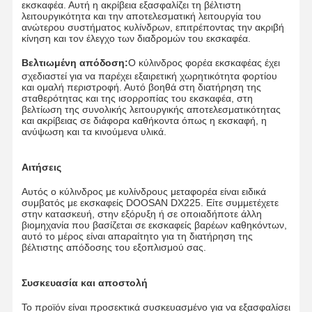
εκσκαφέα. Αυτή η ακρίβεια εξασφαλίζει τη βέλτιστη
λειτουργικότητα και την αποτελεσματική λειτουργία του
ανώτερου συστήματος κυλίνδρων, επιτρέποντας την ακριβή
κίνηση και τον έλεγχο των διαδρομών του εκσκαφέα.
Σχετικά Με
Γύρος
Ποιοτικός
Νέα
Βελτιωμένη απόδοση:
Εμάς
Εργοστασίων
Ο κύλινδρος φορέα εκσκαφέας έχει
Έλεγχος
σχεδιαστεί για να παρέχει εξαιρετική χωρητικότητα φορτίου
και ομαλή περιστροφή. Αυτό βοηθά στη διατήρηση της
σταθερότητας και της ισορροπίας του εκσκαφέα, στη
βελτίωση της συνολικής λειτουργικής αποτελεσματικότητας
και ακρίβειας σε διάφορα καθήκοντα όπως η εκσκαφή, η
ανύψωση και τα κινούμενα υλικά.
Όλες Οι
Ζητήστε Ένα
Περιπτώσεις
Απόσπασμα
Αιτήσεις
Αυτός ο κύλινδρος με κυλίνδρους μεταφορέα είναι ειδικά
Τμήματα υποτροχιάς
συμβατός με εκσκαφείς DOOSAN DX225. Είτε συμμετέχετε
στην κατασκευή, στην εξόρυξη ή σε οποιαδήποτε άλλη
τροχονόμος
βιομηχανία που βασίζεται σε εκσκαφείς βαρέων καθηκόντων,
αυτό το μέρος είναι απαραίτητο για τη διατήρηση της
βέλτιστης απόδοσης του εξοπλισμού σας.
Ρολάρι μεταφοράς
Μπροστινός ενδιάμεσος τροχός μετάδοσης κίνισης
Συσκευασία και αποστολή
Το προϊόν είναι προσεκτικά συσκευασμένο για να εξασφαλίσει
γρανάζι αλυσίδας