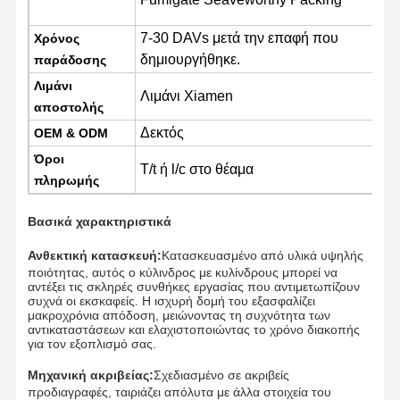
7-30 DAVs μετά την επαφή που
Χρόνος
δημιουργήθηκε.
παράδοσης
Λιμάνι
Λιμάνι Xiamen
αποστολής
Δεκτός
OEM & ODM
Όροι
T/t ή l/c στο θέαμα
πληρωμής
Βασικά χαρακτηριστικά
Ανθεκτική κατασκευή:
Κατασκευασμένο από υλικά υψηλής
ποιότητας, αυτός ο κύλινδρος με κυλίνδρους μπορεί να
αντέξει τις σκληρές συνθήκες εργασίας που αντιμετωπίζουν
συχνά οι εκσκαφείς. Η ισχυρή δομή του εξασφαλίζει
μακροχρόνια απόδοση, μειώνοντας τη συχνότητα των
αντικαταστάσεων και ελαχιστοποιώντας το χρόνο διακοπής
για τον εξοπλισμό σας.
Αρχική
Προϊόντα
Βίντεο
Εμφάνιση VR
Σελίδα
Μηχανική ακριβείας:
Σχεδιασμένο σε ακριβείς
προδιαγραφές, ταιριάζει απόλυτα με άλλα στοιχεία του