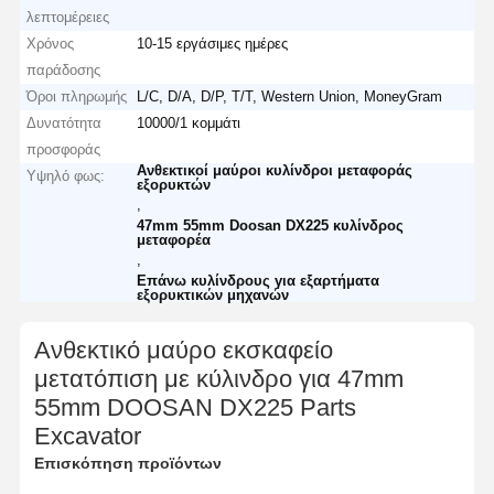
λεπτομέρειες
Χρόνος
10-15 εργάσιμες ημέρες
παράδοσης
Όροι πληρωμής
L/C, D/A, D/P, T/T, Western Union, MoneyGram
Δυνατότητα
10000/1 κομμάτι
προσφοράς
Ανθεκτικοί μαύροι κυλίνδροι μεταφοράς
Υψηλό φως:
εξορυκτών
,
47mm 55mm Doosan DX225 κυλίνδρος
μεταφορέα
,
Επάνω κυλίνδρους για εξαρτήματα
εξορυκτικών μηχανών
Ανθεκτικό μαύρο εκσκαφείο
μετατόπιση με κύλινδρο για 47mm
55mm DOOSAN DX225 Parts
Excavator
Επισκόπηση προϊόντων