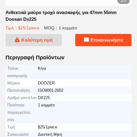
2/2
Ανθεκτικό μαύρο τροχό ανασκαφής για 47mm 55mm
Doosan Dx225
Τιμή：$25/1piece
MOQ：1 κομμάτι
Καλύτερη τιμή
Επικοινωνήστε
Περιγραφή Προϊόντων
Τόπος
Κίνα
καταγωγής
Μάρκα
DOOZER
Πιστοποίηση
ISO9001-2002
Αριθμό μοντέλου
DX225
Ποσότητα
1 κομμάτι
παραγγελίας
min
Τιμή
$25/1piece
Συσκευασία
Δαστική θήκη