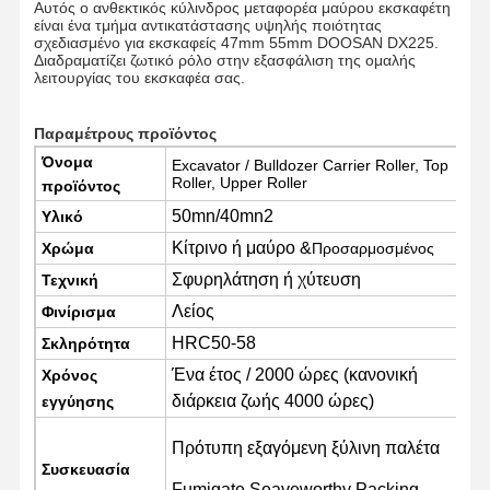
Αυτός ο ανθεκτικός κύλινδρος μεταφορέα μαύρου εκσκαφέτη
είναι ένα τμήμα αντικατάστασης υψηλής ποιότητας
σχεδιασμένο για εκσκαφείς 47mm 55mm DOOSAN DX225.
Διαδραματίζει ζωτικό ρόλο στην εξασφάλιση της ομαλής
λειτουργίας του εκσκαφέα σας.
Παραμέτρους προϊόντος
Όνομα
Excavator / Bulldozer Carrier Roller, Top
Roller, Upper Roller
προϊόντος
50mn/40mn2
Υλικό
Κίτρινο ή μαύρο &
Χρώμα
Προσαρμοσμένος
Σφυρηλάτηση ή χύτευση
Τεχνική
Λείος
Φινίρισμα
HRC50-58
Σκληρότητα
Ένα έτος / 2000 ώρες (κανονική
Χρόνος
διάρκεια ζωής 4000 ώρες)
εγγύησης
Πρότυπη εξαγόμενη ξύλινη παλέτα
Συσκευασία
Fumigate Seaveworthy Packing