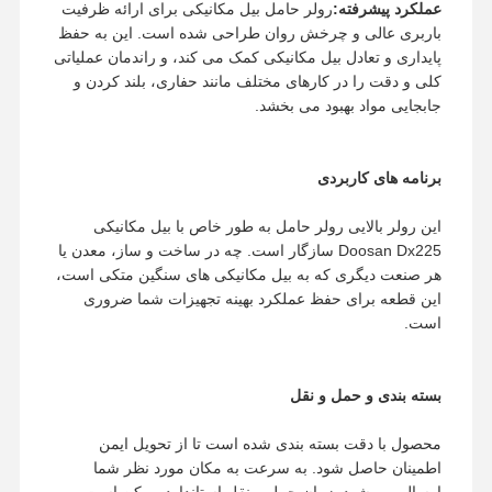
عملکرد پیشرفته:
رولر حامل بیل مکانیکی برای ارائه ظرفیت
باربری عالی و چرخش روان طراحی شده است. این به حفظ
پایداری و تعادل بیل مکانیکی کمک می کند، و راندمان عملیاتی
دربارهی ما
کارخانه تور
کنترل کیفیت
اخبار
کلی و دقت را در کارهای مختلف مانند حفاری، بلند کردن و
جابجایی مواد بهبود می بخشد.
برنامه های کاربردی
همه موارد
درخواست نقل
قول
این رولر بالایی رولر حامل به طور خاص با بیل مکانیکی
Doosan Dx225 سازگار است. چه در ساخت و ساز، معدن یا
قطعات زیرروی
هر صنعت دیگری که به بیل مکانیکی های سنگین متکی است،
این قطعه برای حفظ عملکرد بهینه تجهیزات شما ضروری
غلتک آهنگ
است.
رولر حامل
بسته بندی و حمل و نقل
بیکار جلو
محصول با دقت بسته بندی شده است تا از تحویل ایمن
چرخ زنجیر
اطمینان حاصل شود. به سرعت به مکان مورد نظر شما
ارسال می شود. زمان حمل و نقل استاندارد ممکن است