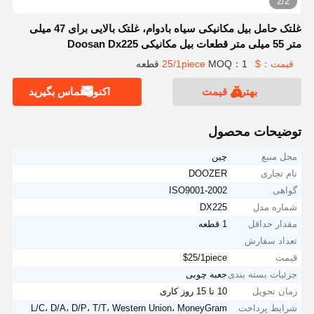
2/2
غلتک حامل بیل مکانیکی سیاه بادوام، غلتک بالایی برای 47 میلی
متر 55 میلی متر قطعات بیل مکانیکی Doosan Dx225
قیمت：$25/1piece
MOQ：1 قطعه
بهترین قیمت
اکنون تماس بگیرید
توضیحات محصول
محل منبع
چین
نام تجاری
DOOZER
گواهی
ISO9001-2002
شماره مدل
DX225
مقدار حداقل
1 قطعه
تعداد سفارش
قیمت
$25/1piece
جزئیات بسته بندی
جعبه چوبی
زمان تحویل
10 تا 15 روز کاری
شرایط پرداخت
L/C، D/A، D/P، T/T، Western Union، MoneyGram