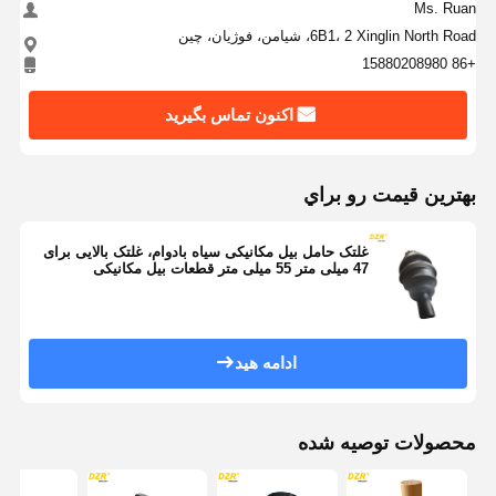
Ms. Ruan
6B1، 2 Xinglin North Road، شیامن، فوژیان، چین
+86 15880208980
اکنون تماس بگیرید
بهترين قيمت رو براي
غلتک حامل بیل مکانیکی سیاه بادوام، غلتک بالایی برای
47 میلی متر 55 میلی متر قطعات بیل مکانیکی
Doosan Dx225
ادامه هید
محصولات توصیه شده