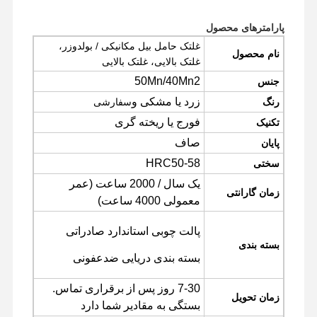
پارامترهای محصول
غلتک حامل بیل مکانیکی / بولدوزر،
نام محصول
غلتک بالایی، غلتک بالایی
50Mn/40Mn2
جنس
زرد یا مشکی و
رنگ
سفارشی
فورج یا ریخته گری
تکنیک
صاف
پایان
HRC50-58
سختی
یک سال / 2000 ساعت (عمر
زمان گارانتی
معمولی 4000 ساعت)
پالت چوبی استاندارد صادراتی
بسته بندی
بسته بندی دریایی ضدعفونی
7-30 روز پس از برقراری تماس.
زمان تحویل
بستگی به مقادیر شما دارد