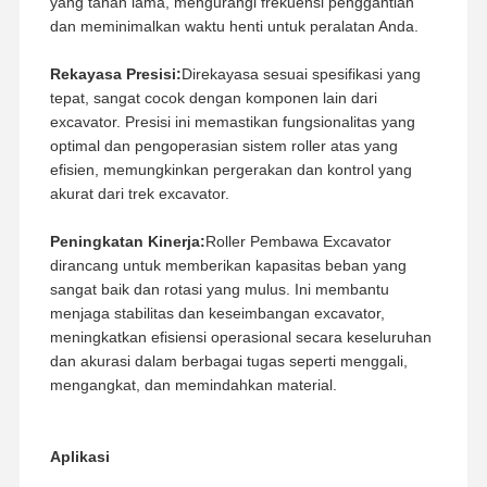
yang tahan lama, mengurangi frekuensi penggantian
dan meminimalkan waktu henti untuk peralatan Anda.
Tentang Kita
Wisata
Kontrol
Berita
Rekayasa Presisi:
Direkayasa sesuai spesifikasi yang
Pabrik
Kualitas
tepat, sangat cocok dengan komponen lain dari
excavator. Presisi ini memastikan fungsionalitas yang
optimal dan pengoperasian sistem roller atas yang
efisien, memungkinkan pergerakan dan kontrol yang
akurat dari trek excavator.
Semua
Quote
Kasus
Request
Peningkatan Kinerja:
Roller Pembawa Excavator
Suatu
dirancang untuk memberikan kapasitas beban yang
sangat baik dan rotasi yang mulus. Ini membantu
Bagian-bagian roda bawah
menjaga stabilitas dan keseimbangan excavator,
meningkatkan efisiensi operasional secara keseluruhan
Lacak Roller
dan akurasi dalam berbagai tugas seperti menggali,
mengangkat, dan memindahkan material.
Rol pembawa
Pemalas Depan
Aplikasi
Rantai Sproket