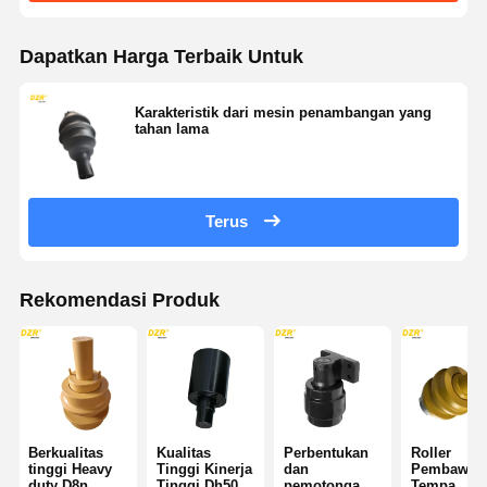
Dapatkan Harga Terbaik Untuk
Karakteristik dari mesin penambangan yang
tahan lama
Terus
Rekomendasi Produk
Berkualitas
Kualitas
Perbentukan
Roller
tinggi Heavy
Tinggi Kinerja
dan
Pembawa
duty D8n
Tinggi Dh50
pemotongan
Tempa