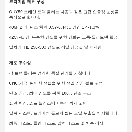
프리미엄 재료 구성
QUY50 크레인 트랙 롤러는 다음과 같은 고급 합금강 조성을
특징으로 합니다.
40Mn2 강: 탄소 함량 0.37-0.44%, 망간 1.4-1.8%
42CrMo 강: 우수한 강도를 위한 강화된 크롬-몰리브덴 합금
열처리: HB 250-300 경도로 정밀 담금질 및 템퍼링
제조 우수성
각 트랙 롤러는 엄격한 품질 관리를 거칩니다.
CNC 가공: 완벽한 정렬을 위한 정밀 가공 볼트 구멍
단조 공정: 최대 강도를 위한 100% 단조 구조
표면 처리: 쇼트 블라스팅 + 부식 방지 코팅
밀봉 시스템: 프리미엄 플로팅 씰은 오일 누출을 방지합니다.
홈
제품 소개
동영상
VR 쇼
최종 테스트: 롤링 테스트, 압력 테스트 및 치수 검사