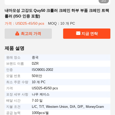
2/2
내마모성 고강도 Quy50 크롤러 크레인 하부 부품 크레인 트랙
롤러 (ISO 인증 포함)
가격：USD25-45/50 pcs
MOQ：10 개 PC
최고의 가격
지금 연락
제품 설명
원래 장소
중국
브랜드 이름
DZR
인증
ISO9001-2002
모델 번호
50위안
최소 주문 수량
10 개 PC
가격
USD25-45/50 pcs
포장 세부 사항
나무 케이스
배달 시간
7-10 일
지불 조건
L/C, T/T, Western Union, D/A, D/P,, MoneyGram
공급 능력
1000pcs/월