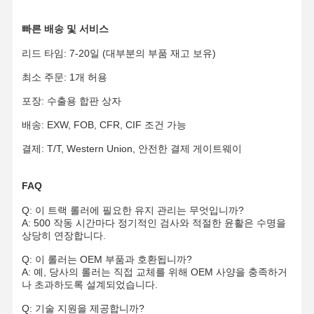
트랙 슈 패드
빠른 배송 및 서비스
리드 타임: 7-20일 (대부분의 부품 재고 보유)
트렉 조절기
최소 주문: 1개 허용
트랙 볼트
포장: 수출용 합판 상자
발굴기 부착장
배송: EXW, FOB, CFR, CIF 조건 가능
발굴기 버킷
결제: T/T, Western Union, 안전한 결제 게이트웨이
덩어리 치아
FAQ
도저 커팅 엣지
Q: 이 트랙 롤러에 필요한 유지 관리는 무엇입니까?
A: 500 작동 시간마다 정기적인 검사와 적절한 윤활은 수명을
굴삭기 암
상당히 연장합니다.
Q: 이 롤러는 OEM 부품과 호환됩니까?
트랙 핀 프레스
A: 예, 당사의 롤러는 직접 교체를 위해 OEM 사양을 충족하거
나 초과하도록 설계되었습니다.
선회 베어링
Q: 기술 지원을 제공합니까?