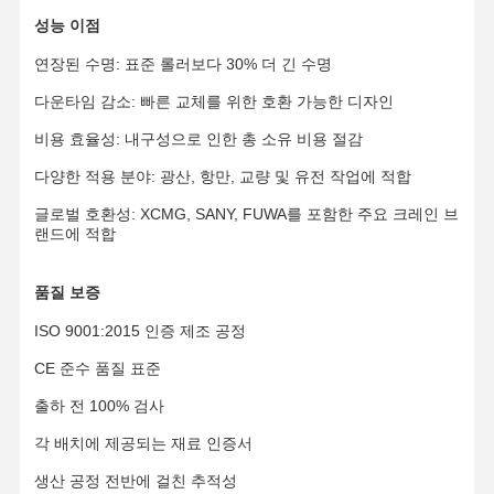
성능 이점
연장된 수명: 표준 롤러보다 30% 더 긴 수명
회사 소개
공장 투어
품질 관리
뉴스
다운타임 감소: 빠른 교체를 위한 호환 가능한 디자인
비용 효율성: 내구성으로 인한 총 소유 비용 절감
다양한 적용 분야: 광산, 항만, 교량 및 유전 작업에 적합
모든 케이스
견적 요청
글로벌 호환성: XCMG, SANY, FUWA를 포함한 주요 크레인 브
랜드에 적합
하차 부품
품질 보증
트랙 롤러
ISO 9001:2015 인증 제조 공정
운반 롤러
CE 준수 품질 표준
프론트 아이들러
출하 전 100% 검사
각 배치에 제공되는 재료 인증서
체인 스프로킷
생산 공정 전반에 걸친 추적성
트랙 체인