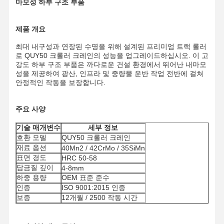
마모성 하부 구조 부품
제품 개요
최대 내구성과 연장된 수명을 위해 설계된 프리미엄 트랙 롤러
로 QUY50 크롤러 크레인의 성능을 업그레이드하십시오. 이 고
강도 하부 구조 부품은 까다로운 건설 환경에서 뛰어난 내마모
성을 제공하여 광산, 인프라 및 중량물 운반 작업 전반에 걸쳐
안정적인 작동을 보장합니다.
주요 사양
기술 매개변수
세부 정보
호환 모델
QUY50 크롤러 크레인
재료 옵션
40Mn2 / 42CrMo / 35SiMn
표면 경도
HRC 50-58
담금질 깊이
4-8mm
하중 용량
OEM 표준 준수
인증
ISO 9001:2015 인증
보증
12개월 / 2500 작동 시간