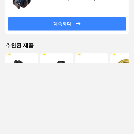
계속하다
추천된 제품
Bauer BG36 굴
Wirtgen Bauer
Bauer BG36 굴
바우어 BG3
착기용 강철 트
BG36 굴착기용
삭기용 볼트온
트랙 롤러 
랙 롤러, 맞춤형
트랙 롤러 - 이
열처리 트랙 롤
플랜지 스틸
중 플랜지
러
굴기 부품
최고의 가격
최고의 가격
최고의 가격
최고의 가
Desktop Site
홈
사이트맵
연락처