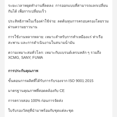
ระยะเวลาหยุดทํางานที่ลดลง: การออกแบบที่สามารถแลกเปลี่ยน
ติดตามโซ่
กันได้ เพื่อการเปลี่ยนเร็ว
แปดรองเท้า
ประสิทธิภาพในเรื่องค่าใช้จ่าย: ลดต้นทุนการครอบครองโดยรวม
ผ่านความยาวนาน
ตัวปรับแทร็ก
การใช้งานหลากหลาย: เหมาะสําหรับการทําเหมืองแร่ ท่าเรือ
ติดตามสลักเกลียว
สะพาน และการดําเนินงานในสนามน้ํามัน
เครื่องขุด
ความเหมาะสมทั่วโลก: เหมาะกับแบรนด์เครนหลัก ๆ รวมถึง
XCMG, SANY, FUWA
ถังเครื่องขุด
การประกันคุณภาพ
ฟันถัง
ขั้นตอนการผลิตที่ได้รับการรับรองจาก ISO 9001:2015
ใบมีดรถปาดดิน
มาตรฐานคุณภาพที่สอดคล้องกับ CE
แขนขุด
การตรวจสอบ 100% ก่อนการจัดส่ง
กด Pin ติดตาม
ใบรับรองวัสดุที่นํามาพร้อมกับชุดแต่ละชุด