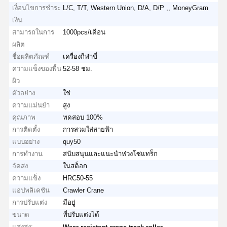
เงื่อนไขการชำระ
L/C, T/T, Western Union, D/A, D/P ,, MoneyGram
เงิน
สามารถในการ
1000pcs/เดือน
ผลิต
ชื่อผลิตภัณฑ์
เครื่องกีฬาขี่
ความแข็งของพื้น
52-58 ชม.
ผิว
ตัวอย่าง
ใช่
ความแม่นยำ
สูง
คุณภาพ
ทดสอบ 100%
การติดตั้ง
การสวมใส่สายฟ้า
แบบอย่าง
quy50
การทำงาน
สนับสนุนและแนะนำห่วงโซ่แทร็ก
จัดส่ง
ในสต็อก
ความแข็ง
HRC50-55
แอปพลิเคชัน
Crawler Crane
การปรับแต่ง
มีอยู่
ขนาด
ที่ปรับแต่งได้
แสงสูง:
,