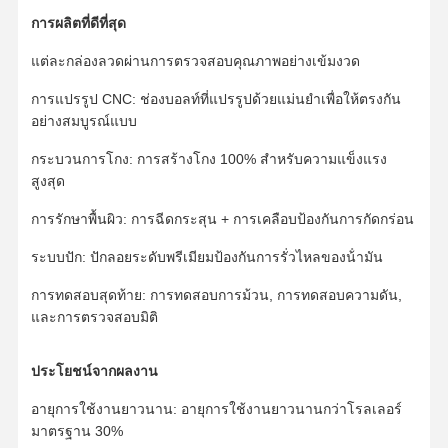
การผลิตที่ดีที่สุด
แต่ละกล่องลวดผ่านการตรวจสอบคุณภาพอย่างเข้มงวด
เกี่ยวกับเรา
ทัวร์โรงงาน
ควบคุม
ข่าว
คุณภาพ
การแปรรูป CNC: ช่องบอลท์ที่แปรรูปด้วยแม่นยําเพื่อให้ตรงกัน
อย่างสมบูรณ์แบบ
กระบวนการโกง: การสร้างโกง 100% สําหรับความแข็งแรง
สูงสุด
ทุกกรณี
ขออ้าง
การรักษาพื้นผิว: การฉีดกระสุน + การเคลือบป้องกันการกัดกร่อน
ระบบปัก: ปักลอยระดับพรีเมียมป้องกันการรั่วไหลของน้ํามัน
อะไหล่รถเข็น
การทดสอบสุดท้าย: การทดสอบการม้วน, การทดสอบความดัน,
ติดตามลูกกลิ้ง
และการตรวจสอบมิติ
รอลเลอร์บรรทุก
ประโยชน์จากผลงาน
คนขี้เกียจด้านหน้า
อายุการใช้งานยาวนาน: อายุการใช้งานยาวนานกว่าโรลเลอร์
มาตรฐาน 30%
เฟืองโซ่