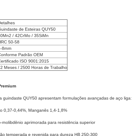
etalhes
Guindaste de Esteiras QUY50
40Mn2 / 42CrMo / 35SiMn
HRC 50-58
4-8mm
Conforme Padrão OEM
ertificado ISO 9001:2015
2 Meses / 2500 Horas de Trabalho
Premium
ara guindaste QUY50 apresentam formulações avançadas de aço liga:
no 0,37-0,44%, Manganês 1,4-1,8%
molibdênio aprimorada para resistência superior
são temperada e revenida para dureza HB 250-300