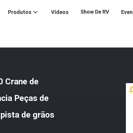
Show De RV
Produtos
Vídeos
Even
gaste Quy50 Crane De Rastreamento De Alta Resistência Peças De Car
0 Crane de
ncia Peças de
 pista de grãos