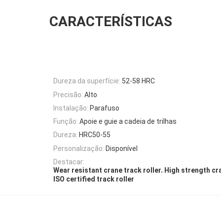
CARACTERÍSTICAS
Dureza da superfície:
52-58 HRC
Precisão:
Alto
Instalação:
Parafuso
Função:
Apoie e guie a cadeia de trilhas
Dureza:
HRC50-55
Personalização:
Disponível
Destacar:
,
Wear resistant crane track roller
High strength cr
ISO certified track roller