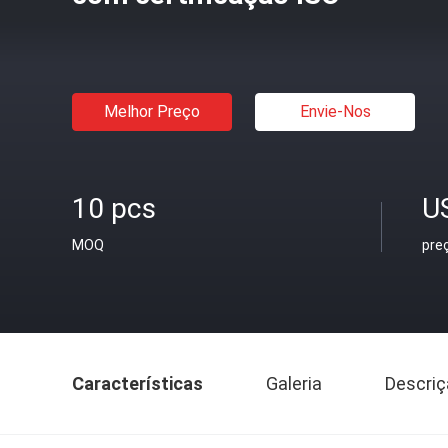
Melhor Preço
Envie-Nos
10 pcs
U
MOQ
pre
Características
Galeria
Descriç