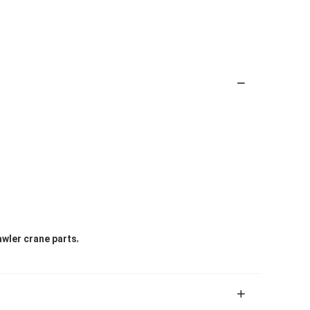
,
awler crane parts