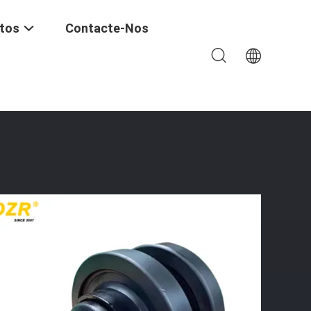
tos
Contacte-Nos
roçaria De Grãos Roller De Pista De Grãos Com