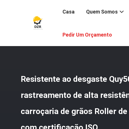
Casa
Quem Somos
Casa
/
Produtos
/
Rolante De Trilha
/
Resistente Ao Des
Pedir Um Orçamento
Certificação ISO
Resistente ao desgaste Quy5
rastreamento de alta resistê
carroçaria de grãos Roller de
com certificação ISO