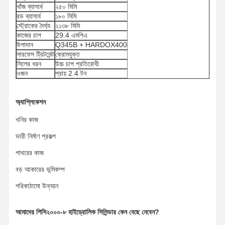
খাঁজ ব্যাসার্ধ
২৫০ মিমি
রড ব্যাসার্ধ
১৮০ মিমি
স্ট্রোকের দৈর্ঘ্য
২১৩৮ মিমি
আমাদের সম্পর্কে
কারখানা ভ্রমণ
মান নিয়ন্ত্রণ
খবর
কাজের চাপ
29.4 এমপিএ
উপাদান
Q345B + HARDOX400
সারফেস ট্রিটমেন্ট
ক্রোমযুক্ত
সিলের ধরন
উচ্চ চাপ প্রতিরোধী
ওজন
প্রায় 2.4 টন
সব ক্ষেত্রেই
উদ্ধৃতির জন্য
আবেদন
অ্যাপ্লিকেশন
খনির কাজ
আন্ডারকার্সির অংশ
ভারী নির্মাণ প্রকল্প
ট্র্যাক রোলার
পাথরের কাজ
ক্যারিয়ার রোলার
বড় আকারের ভূমিকম্প
পরিকাঠামো উন্নয়ন
ফ্রন্ট আইডলার
চেইন স্প্রোক্ট
আমাদের পিসি২০০০-৮ হাইড্রোলিক সিলিন্ডার কেন বেছে নেবেন?