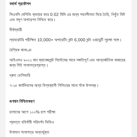
ট্র্যাক চেইন
যথার্থ প্রকৌশল
সিএনসি মেশিনিং ব্যবহার করে 0.02 মিমি এর মধ্যে সহনশীলতা দিয়ে তৈরি, নিখুঁত ফিট
ট্র্যাক জুতো প্যাড
এবং মসৃণ অপারেশন নিশ্চিত করে।
ট্র্যাক সমন্বয়কারী
দীর্ঘস্থায়ী
ল্যাবরেটরি পরীক্ষিত 10,000+ অপারেটিং ঘন্টা 6,000 ঘন্টা ওয়ারেন্টি সুরক্ষা সঙ্গে।
ট্র্যাক বোল্ট
বৈশ্বিক মানদণ্ড
এক্সক্যাভারের সংযুক্তি
আইএসও ৯০০১ মান ম্যানেজমেন্ট সিস্টেমের সাথে সঙ্গতিপূর্ণ এবং আন্তর্জাতিক বাজারের
জন্য সিই শংসাপত্রপ্রাপ্ত।
এক্সক্যাভারের বালতি
দ্রুত ডেলিভারি
বালতি দাঁত
৭-১৫ কার্যদিবসের মধ্যে বিশ্বব্যাপী শিপিংয়ের সাথে স্টক উপলব্ধ।
ডোজার কাটিং এজ
গুণমান নিশ্চিতকরণ
খননকারী হাত
চালানের আগে ১০০% চাপ পরীক্ষা
ট্র্যাক পিন চাপুন
প্রদত্ত বহির্গামী পরিদর্শন ভিডিও
Slewing বিয়ারিং
উপাদান শংসাপত্র অন্তর্ভুক্ত