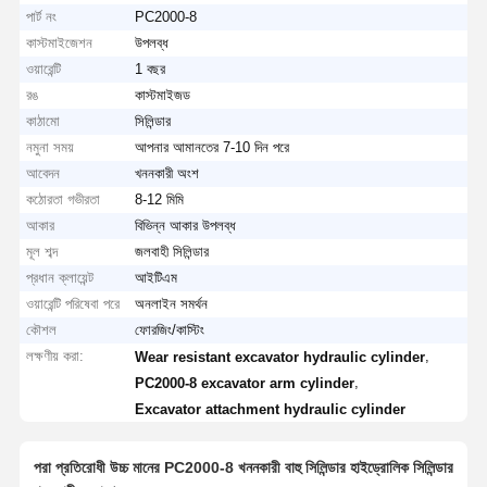
পার্ট নং
PC2000-8
কাস্টমাইজেশন
উপলব্ধ
ওয়ারেন্টি
1 বছর
রঙ
কাস্টমাইজড
কাঠামো
সিলিন্ডার
নমুনা সময়
আপনার আমানতের 7-10 দিন পরে
আবেদন
খননকারী অংশ
কঠোরতা গভীরতা
8-12 মিমি
আকার
বিভিন্ন আকার উপলব্ধ
মূল শব্দ
জলবাহী সিলিন্ডার
প্রধান ক্লায়েন্ট
আইটিএম
ওয়ারেন্টি পরিষেবা পরে
অনলাইন সমর্থন
কৌশল
ফোরজিং/কাস্টিং
লক্ষণীয় করা:
,
Wear resistant excavator hydraulic cylinder
,
PC2000-8 excavator arm cylinder
Excavator attachment hydraulic cylinder
পরা প্রতিরোধী উচ্চ মানের PC2000-8 খননকারী বাহু সিলিন্ডার হাইড্রোলিক সিলিন্ডার