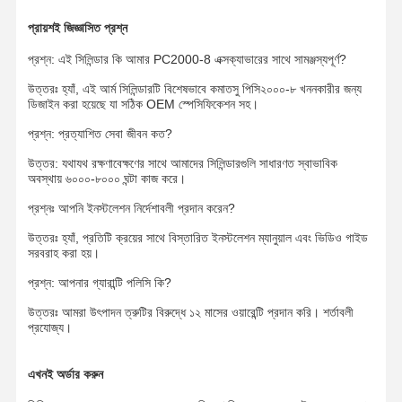
প্রায়শই জিজ্ঞাসিত প্রশ্ন
প্রশ্ন: এই সিলিন্ডার কি আমার PC2000-8 এক্সক্যাভারের সাথে সামঞ্জস্যপূর্ণ?
উত্তরঃ হ্যাঁ, এই আর্ম সিলিন্ডারটি বিশেষভাবে কমাতসু পিসি২০০০-৮ খননকারীর জন্য
ডিজাইন করা হয়েছে যা সঠিক OEM স্পেসিফিকেশন সহ।
প্রশ্ন: প্রত্যাশিত সেবা জীবন কত?
উত্তর: যথাযথ রক্ষণাবেক্ষণের সাথে আমাদের সিলিন্ডারগুলি সাধারণত স্বাভাবিক
অবস্থায় ৬০০০-৮০০০ ঘন্টা কাজ করে।
প্রশ্নঃ আপনি ইনস্টলেশন নির্দেশাবলী প্রদান করেন?
উত্তরঃ হ্যাঁ, প্রতিটি ক্রয়ের সাথে বিস্তারিত ইনস্টলেশন ম্যানুয়াল এবং ভিডিও গাইড
সরবরাহ করা হয়।
প্রশ্ন: আপনার গ্যারান্টি পলিসি কি?
উত্তরঃ আমরা উৎপাদন ত্রুটির বিরুদ্ধে ১২ মাসের ওয়ারেন্টি প্রদান করি। শর্তাবলী
প্রযোজ্য।
এখনই অর্ডার করুন