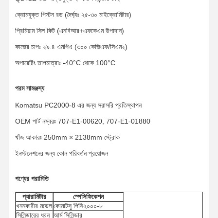
ক্রোমযুক্ত পিস্টন রড (দৈর্ঘ্যঃ ২৫-৩০ মাইক্রোমিটার)
প্রিমিয়াম সিল কিট (এনবিআর+এফকেএম উপাদান)
কাজের চাপঃ ২৯.৪ এমপিএ (৩০০ কেজিএফ/সিএম২)
অপারেটিং তাপমাত্রাঃ -40°C থেকে 100°C
পরম সামঞ্জস্য
Komatsu PC2000-8 এর জন্য সরাসরি প্রতিস্থাপন
OEM পার্ট নম্বরঃ 707-E1-00620, 707-E1-01880
খাঁজ আকারঃ 250mm × 2138mm স্ট্রোক
ইনস্টলেশনের জন্য কোন পরিবর্তন প্রয়োজন
পণ্যের পরামিতি
বাড়ি
পণ্য
ভিডিও
VR প্রদর্শন
প্যারামিটার
স্পেসিফিকেশন
খননকারীর মডেল
কোমাটসু পিসি২০০০-৮
সিলিন্ডারের ধরন
আর্ম সিলিন্ডার