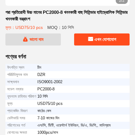
2/2
পরা প্রতিরোধী উচ্চ মানের PC2000-8 খননকারী বাহু সিলিন্ডার হাইড্রোলিক সিলিন্ডার
খননকারী যন্ত্রাংশ
মূল্য：USD75/10 pcs
MOQ：10 পিসি
ভালো দাম
এখন যোগাযোগ
পণ্যের বর্ণনা
উৎপত্তি স্থল
চীন
পরিচিতিমুলক নাম
DZR
সাক্ষ্যদান
ISO9001-2002
মডেল নম্বার
PC2000-8
ন্যূনতম চাহিদার পরিমাণ
10 পিসি
মূল্য
USD75/10 pcs
প্যাকেজিং বিবরণ
কাঠের কেস
ডেলিভারি সময়
7-10 কাজের দিন
পরিশোধের শর্ত
এল/সি, টি/টি, ওয়েস্টার্ন ইউনিয়ন, ডি/এ, ডি/পি,, মানিগ্রাম
যোগানের ক্ষমতা
1000pcs/মাস