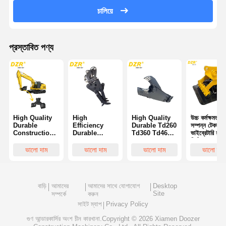
চালিয়ে
প্রস্তাবিত পণ্য
High Quality
High
High Quality
উচ্চ কর্মক্ষমতা
Durable
Efficiency
Durable Td260
সম্পন্ন টেকসই
Construction
Durable
Td360 Td460
ভাইব্রেটারি র‍্যাম
Machinery
Excavator
Td560 Series
নির্মাণ যন্ত্রাংশ 
Parts
Hydraulic
Construction
PC200 খননকা
ভালো দাম
ভালো দাম
ভালো দাম
ভালো দাম
Excavator
Cylinder Steel
Machinery
জন্য
Demolition
Grapple
Parts
Sorting
Suitable 7-30
Excavator
Grapple For 4-
Ton Excavator
Eagle Beak
বাড়ি
আমাদের
আমাদের সাথে যোগাযোগ
Desktop
28ton
Shear
Site
Excavator
সম্পর্কে
করুন
সাইট ম্যাপ
Privacy Policy
গুণ
আন্ডারকার্সির অংশ
চীন কারখানা.Copyright © 2026 Xiamen Doozer