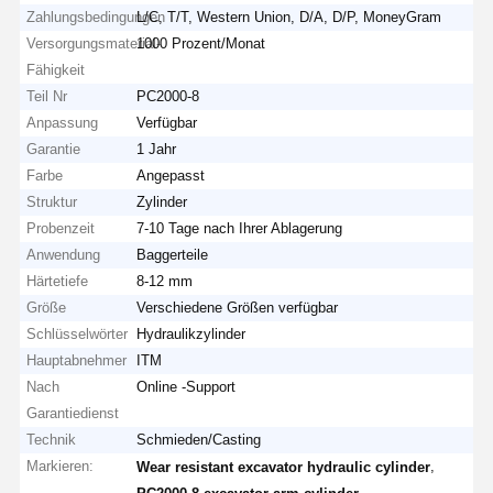
Zahlungsbedingungen
L/C, T/T, Western Union, D/A, D/P, MoneyGram
Versorgungsmaterial-
1000 Prozent/Monat
Fähigkeit
Teil Nr
PC2000-8
Anpassung
Verfügbar
Garantie
1 Jahr
Farbe
Angepasst
Struktur
Zylinder
Probenzeit
7-10 Tage nach Ihrer Ablagerung
Anwendung
Baggerteile
Härtetiefe
8-12 mm
Größe
Verschiedene Größen verfügbar
Schlüsselwörter
Hydraulikzylinder
Hauptabnehmer
ITM
Nach
Online -Support
Garantiedienst
Technik
Schmieden/Casting
Markieren:
,
Wear resistant excavator hydraulic cylinder
,