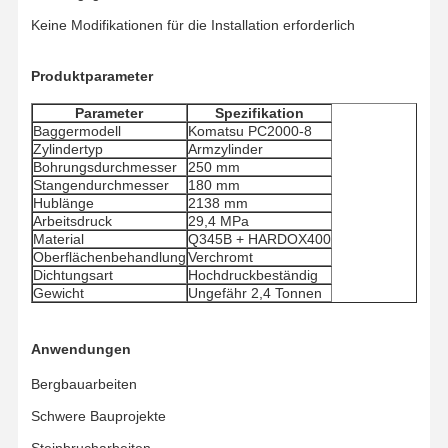
Keine Modifikationen für die Installation erforderlich
Über Uns
Fabrik Tour
Qualitätskont
Nachrichten
Rolle
Produktparameter
Parameter
Spezifikation
Baggermodell
Komatsu PC2000-8
Zylindertyp
Armzylinder
Bohrungsdurchmesser
250 mm
Stangendurchmesser
180 mm
Alle Fälle
Referenzen
Hublänge
2138 mm
Arbeitsdruck
29,4 MPa
Material
Q345B + HARDOX400
Teile des Unterwagens
Oberflächenbehandlung
Verchromt
Dichtungsart
Hochdruckbeständig
Schienenrolle
Gewicht
Ungefähr 2,4 Tonnen
Trägerrolle
Anwendungen
Front Idler
Bergbauarbeiten
Kettenrad
Schwere Bauprojekte
Steinbrucharbeiten