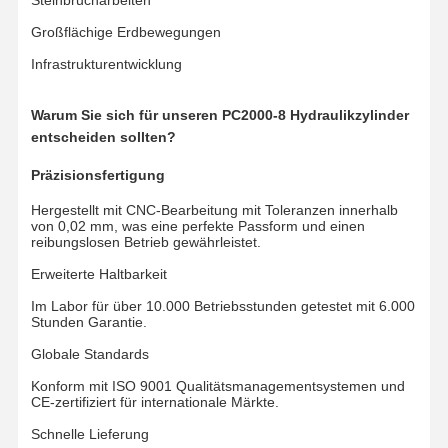
Schienenkette
Großflächige Erdbewegungen
Spuren-Schuhpolster
Infrastrukturentwicklung
Bahnregler
Warum Sie sich für unseren PC2000-8 Hydraulikzylinder
Spurbolzen
entscheiden sollten?
Präzisionsfertigung
Einbaugruppe
Hergestellt mit CNC-Bearbeitung mit Toleranzen innerhalb
Ausbaubäume
von 0,02 mm, was eine perfekte Passform und einen
reibungslosen Betrieb gewährleistet.
Eimerzähne
Erweiterte Haltbarkeit
Dozer Schneidkante
Im Labor für über 10.000 Betriebsstunden getestet mit 6.000
Stunden Garantie.
Baggerarm
Globale Standards
Drücken Sie auf die Spurspinne
Konform mit ISO 9001 Qualitätsmanagementsystemen und
CE-zertifiziert für internationale Märkte.
Herumdrehenlager
Schnelle Lieferung