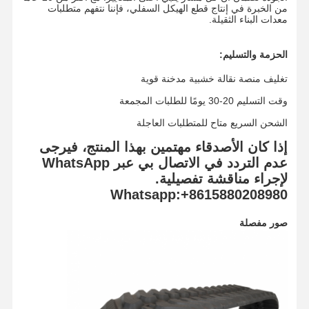
من الخبرة في إنتاج قطع الهيكل السفلي، فإننا نتفهم متطلبات
سلسلة المسار
معدات البناء الثقيلة.
مسار الحذاء
الحزمة والتسليم:
الضابط المسار
تغليف منصة نقالة خشبية مدخنة قوية
وقت التسليم 20-30 يومًا للطلبات المجمعة
براغي المسار
الشحن السريع متاح للمتطلبات العاجلة
مرفق الحفر
إذا كان الأصدقاء مهتمين بهذا المنتج، فيرجى
عدم التردد في الاتصال بي عبر WhatsApp
دلو الحفرة
لإجراء مناقشة تفصيلية.
أسنان الدلو
Whatsapp:+8615880208980
الجهاز القاطع
صور مفصلة
ذراع حفارة
مكبس دبوس الجنزير
الالتفاف تحمل