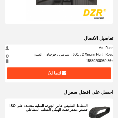
تفاصيل الاتصال
Ms. Ruan
6B1 ، 2 Xinglin North Road ، شيامين ، فوجيان ، الصين
+86 15880208980
ﺎﺘﺼﻟ ﺍﻶﻧ
احصل على افضل سعر ل
المطاط الطبيعي عالي الجودة الصلبة معتمدة على ISO
حصص محفر تحت الهيكل القطب المطاطي