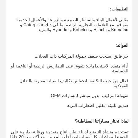
التطبيقات:
مثالي لأعمال البناء والمناظر الطبيعية والزراعة والأعمال الخدمية.
حول بنا
جولة في
ضبط الجودة
أخبار
متوافق مع العلامات التجارية الرائدة بما في ذلك Caterpillar و
المعمل
Komatsu و Hitachi و Kobelco و Hyundai والمزيد.
الفوائد:
جر فائق: يسحب ضعف حمولة المركبات ذات العجلات
جميع القضايا
طلب اقتباس
أداء متعدد الاستخدامات: يتفوق على التضاريس الرطبة أو الناعمة أو
الحساسة
فعال من حيث التكلفة: انخفاض تكاليف الصيانة مقارنة بالبدائل
أجزاء الهيكل السفلي
الفولاذية
أسطوانة الجنزير
سهولة التركيب: بديل مباشر لمسارات OEM
صديق للبيئة: تقليل اضطراب التربة
عجلة حاملة
الجبهة العاطل
لماذا تختار مساراتنا المطاطية؟
تستخدم منشأة التصنيع لدينا تقنيات إنتاج متقدمة ورقابة صارمة على
سلسلة ضرس
الجودة لضمان أن كل مسار يلبي أعلى المعايير. مع أكثر من 20 عامًا