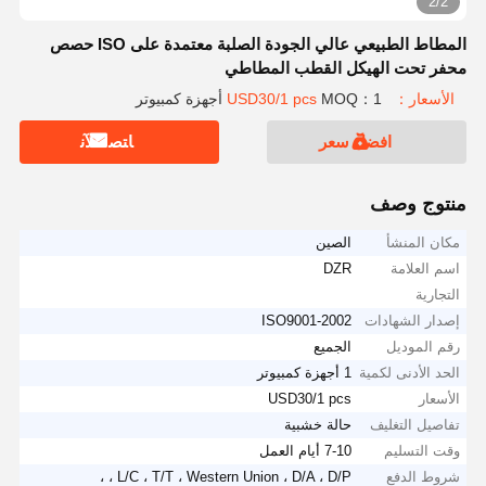
2/2
المطاط الطبيعي عالي الجودة الصلبة معتمدة على ISO حصص
محفر تحت الهيكل القطب المطاطي
الأسعار：USD30/1 pcs
MOQ：1 أجهزة كمبيوتر
افضل سعر
ﺎﺘﺼﻟ ﺍﻶﻧ
منتوج وصف
مكان المنشأ
الصين
اسم العلامة
DZR
التجارية
إصدار الشهادات
ISO9001-2002
رقم الموديل
الجميع
الحد الأدنى لكمية
1 أجهزة كمبيوتر
الأسعار
USD30/1 pcs
تفاصيل التغليف
حالة خشبية
وقت التسليم
7-10 أيام العمل
شروط الدفع
L/C ، T/T ، Western Union ، D/A ، D/P ، ،