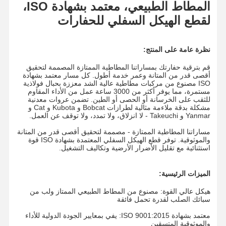
المطاط الطبيعي، معتمد بشهادة ISO،
لقطع الهيكل السفلي للحفارات
نظرة عامة على المنتج:
قم بترقية حفارتك بمساراتنا المطاطية الممتازة المصممة لتحقيق
أقصى قدر من المتانة وعمر خدمة أطول. كل مسار معتمد بشهادة
ISO مصنوع من مركبات مطاطية عالية الشد معززة بحبال فولاذية
مستمرة، مما يوفر أكثر من 3000 ساعة عمل من الأداء المقاوم
للثقب على الخرسانة أو الحصى أو الطين. تضمن عروات معدنية
مشكلة بدقة ملاءمة مثالية لطرازات Bobcat و Kubota و Cat و
Yanmar و Takeuchi - لا انزلاق، ولا تمدد، ولا توقف عن العمل.
مساراتنا المطاطية الممتازة - مصممة لتحقيق أقصى قدر من المتانة
والموثوقية. توفر قطع الهيكل السفلي المعتمدة بشهادة ISO قوة
استثنائية مع تقليل الأضرار الأرضية وتكاليف التشغيل.
الميزات الرئيسية:
هيكل عالي القوة: مصنوع من المطاط الطبيعي الممتاز ولب من
سبائك الصلب لقدرة تحمل فائقة
معتمد بشهادة ISO 9001:2015: يفي بمعايير الجودة الدولية للأداء
والموثوقية المتسقين