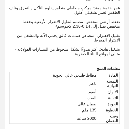
عمر خدمة ممتد: مركب مطاطي متطور يقاوم التآكل والتمزق وتلف
الطقس لعمر تشغيلي أطول
ضغط أرضي منخفض: مصمم لتقليل الأضرار الأرضية بضغط
منخفض يصل إلى 0.14-2.30 كجم/سم²
تقليل الاهتزاز: امتصاص صدمات فائق يحمي الآلة والمشغل من
الاهتزاز المفرط
تشغيل هادئ: أكثر هدوءًا بشكل ملحوظ من المسارات الفولاذية -
مثالي لمواقع البناء الحضرية
معلمات المنتج
المادة
مطاط طبيعي عالي الجودة
اللمسة
ناعم
النهائية
الألوان
أسود
التقنية
الصب
الجودة
ضمان عالي
الخطوة
135 ملم
منزل
المنتجات
أشرطة فيديو
عرض الواقع
وقت
الافتراضي
2000 ساعة
الضمان