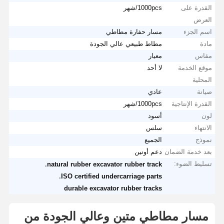
القدرة على
1000pcs/شهر
العرض
اسم الجزء
مسار حفارة مطاطي
مادة
مطاط طبيعي عالي الجودة
مقاس
معيار
موقع الخدمة
لا أحد
المحلية
صيانة
عادي
القدرة الإنتاجية
1000pcs/شهر
لون
أسود
الانتهاء
سلس
نموذج
الجميع
بعد خدمة الضمان
دعم أونين
تسليط الضوء:
,
natural rubber excavator rubber track
,
ISO certified undercarriage parts
durable excavator rubber tracks
مسار مطاطي متين وعالي الجودة من