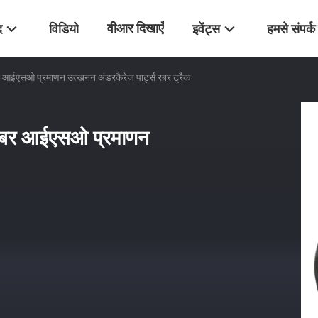
वीआर दिखाएँ
द
विडियो
इवेंट्स
हमसे संपर्क 
बर आईएसओ प्रमाणन उत्खनन अंडरकैरेज पार्ट्स रबर ट्रैक
क रबर आईएसओ प्रमाणन