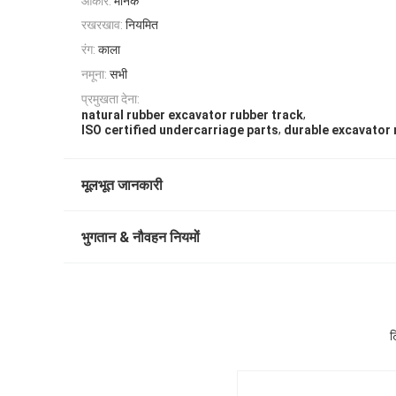
आकार:
मानक
रखरखाव:
नियमित
रंग:
काला
नमूना:
सभी
प्रमुखता देना:
,
natural rubber excavator rubber track
,
ISO certified undercarriage parts
durable excavator 
मूलभूत जानकारी
भुगतान & नौवहन नियमों
ट