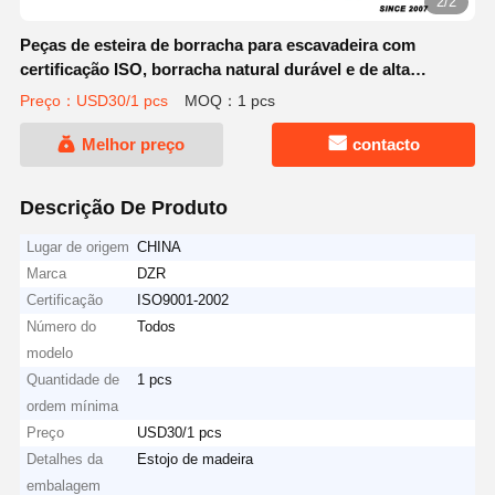
2/2
Peças de esteira de borracha para escavadeira com
certificação ISO, borracha natural durável e de alta
qualidade
Preço：USD30/1 pcs
MOQ：1 pcs
Melhor preço
contacto
Descrição De Produto
Lugar de origem
CHINA
Marca
DZR
Certificação
ISO9001-2002
Número do
Todos
modelo
Quantidade de
1 pcs
ordem mínima
Preço
USD30/1 pcs
Detalhes da
Estojo de madeira
embalagem