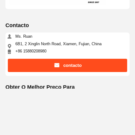
Contacto
Ms. Ruan
6B1, 2 Xinglin North Road, Xiamen, Fujian, China
+86 15880208980
contacto
Obter O Melhor Preço Para
Peças de esteira de borracha para escavadeira
com certificação ISO, borracha natural durável
e de alta qualidade
Continue