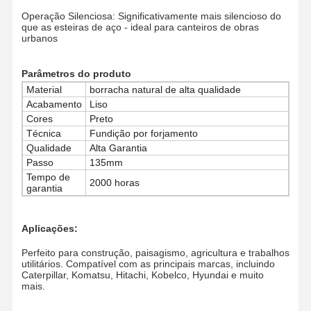
Operação Silenciosa: Significativamente mais silencioso do
que as esteiras de aço - ideal para canteiros de obras
urbanos
Quem
Fábrica
Controle De
Notícias
Somos
Qualidade
Parâmetros do produto
Material
borracha natural de alta qualidade
Acabamento
Liso
Cores
Preto
Todos Os
Pedir Um
Técnica
Fundição por forjamento
Casos
Orçamento
Qualidade
Alta Garantia
Passo
135mm
Tempo de
Peças do subbaixo
2000 horas
garantia
Rolante de trilha
Aplicações:
Rodas de transporte
Perfeito para construção, paisagismo, agricultura e trabalhos
utilitários. Compatível com as principais marcas, incluindo
Front Idler
Caterpillar, Komatsu, Hitachi, Kobelco, Hyundai e muito
mais.
roda dentada