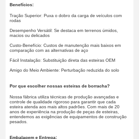
Benefícios:
Cadeia de trilhos
Tração Superior: Puxa o dobro da carga de veículos com
Sapata da Esteira
rodas
Desempenho Versátil: Se destaca em terrenos úmidos,
Ajustador da trilha
macios ou delicados
Custo-Benefício: Custos de manutenção mais baixos em
Parafusos da esteira
comparação com as alternativas de aço
Instalação da escavadeira
Fácil Instalação: Substituição direta das esteiras OEM
Amigo do Meio Ambiente: Perturbação reduzida do solo
Balde de escavadeira
Dentes de balde
Por que escolher nossas esteiras de borracha?
Nossa fábrica utiliza técnicas de produção avançadas e
Lâmina de corte para trator de esteiras
controle de qualidade rigoroso para garantir que cada
esteira atenda aos mais altos padrões. Com mais de 20
Braço da máquina escavadora
anos de experiência na produção de peças de esteiras,
entendemos as exigências de equipamentos de construção
pesados.
Pressione o pin track
Embalagem e Entrega:
Rolamento do gerencio