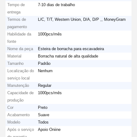
Tempo de
7-10 dias de trabalho
entrega
Termos de
L/C, T/T, Western Union, D/A, D/P ,, MoneyGram
pagamento
Habilidade da
1000pcs/mês
fonte
Nome da peça
Esteira de borracha para escavadeira
Material
Borracha natural de alta qualidade
Tamanho
Padrão
Localização do
Nenhum
serviço local
Manutenção
Regular
Capacidade de
1000pcs/mês
produção
Cor
Preto
Acabamento
Suave
Modelo
Todos
Após o serviço
Apoio Oniine
de garantia