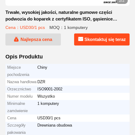
2/2
Trwałe, wysokiej jakości, naturalne gumowe części
podwozia do koparek z certyfikatem ISO, gąsienice
gumowe
Cena：USD30/1 pcs
MOQ：1 komputery
Najlepsza cena
Skontaktuj się teraz
Opis Produktu
Miejsce
Chiny
pochodzenia
Nazwa handlowa
DZR
Orzecznictwo
ISO9001-2002
Numer modelu
Wszystko
Minimalne
1 komputery
zamówienie
Cena
USD30/1 pcs
Szczegóły
Drewniana obudowa
pakowania