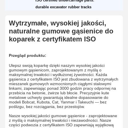
ISO certified undercarriage parts
durable excavator rubber tracks
Wytrzymałe, wysokiej jakości,
naturalne gumowe gąsienice do
koparek z certyfikatem ISO
Przegląd produktu:
Ulepsz swoją koparkę dzięki naszym wysokiej jakości
gumowym gąsienicom, zaprojektowanym z myślą o
maksymalnej trwałości i wydłużonej żywotności. Każda
gąsienica z certyfikatem ISO jest zbudowana z wytrzymałych
mieszanek gumowych wzmocnionych ciągłymi stalowymi
linkami, zapewniając ponad 3000 godzin pracy odpornej na
przebicia na betonie, żwirze lub błocie. Precyzyjnie kute
metalowe uchwyty gwarantują idealne dopasowanie do
modeli Bobcat, Kubota, Cat, Yanmar i Takeuchi — bez
poślizgu, bez rozciągania, bez przestojów.
Nasze wysokiej jakości gumowe gąsienice - zaprojektowane
z myślą o maksymalnej trwałości i niezawodności. Nasze
części podwozia z certyfikatem ISO zapewniają wyjątkową