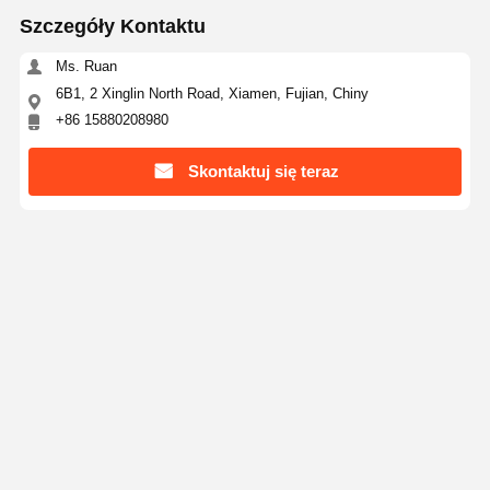
Szczegóły Kontaktu
Ms. Ruan
6B1, 2 Xinglin North Road, Xiamen, Fujian, Chiny
+86 15880208980
Skontaktuj się teraz
Uzyskaj Najlepszą Cenę Za
Trwałe, wysokiej jakości, naturalne gumowe
części podwozia do koparek z certyfikatem ISO,
gąsienice gumowe
Kontyntynuj