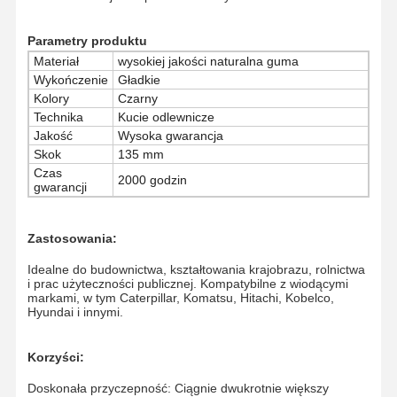
Parametry produktu
O Nas
Wycieczka
Kontrola
Aktualności
Materiał
wysokiej jakości naturalna guma
Po Fabryce
Jakości
Wykończenie
Gładkie
Kolory
Czarny
Technika
Kucie odlewnicze
Jakość
Wysoka gwarancja
Skok
135 mm
Wszystkie
Poprosić O
Czas
2000 godzin
Przypadki
Wycenę
gwarancji
części podwozia
Zastosowania:
Rolka gąsienicowa
Idealne do budownictwa, kształtowania krajobrazu, rolnictwa
i prac użyteczności publicznej. Kompatybilne z wiodącymi
markami, w tym Caterpillar, Komatsu, Hitachi, Kobelco,
Włókno nośne
Hyundai i innymi.
Przednie koło pasowe
Korzyści:
Zębatka łańcuchowa
Doskonała przyczepność: Ciągnie dwukrotnie większy