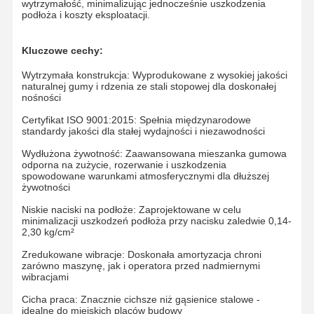
wytrzymałość, minimalizując jednocześnie uszkodzenia
podłoża i koszty eksploatacji.
Kluczowe cechy:
Wytrzymała konstrukcja: Wyprodukowane z wysokiej jakości
naturalnej gumy i rdzenia ze stali stopowej dla doskonałej
nośności
Certyfikat ISO 9001:2015: Spełnia międzynarodowe
standardy jakości dla stałej wydajności i niezawodności
Wydłużona żywotność: Zaawansowana mieszanka gumowa
odporna na zużycie, rozerwanie i uszkodzenia
spowodowane warunkami atmosferycznymi dla dłuższej
żywotności
Niskie naciski na podłoże: Zaprojektowane w celu
minimalizacji uszkodzeń podłoża przy nacisku zaledwie 0,14-
2,30 kg/cm²
Zredukowane wibracje: Doskonała amortyzacja chroni
zarówno maszynę, jak i operatora przed nadmiernymi
Dom
Produkty
Filmy
Pokaz VR
wibracjami
Cicha praca: Znacznie cichsze niż gąsienice stalowe -
idealne do miejskich placów budowy