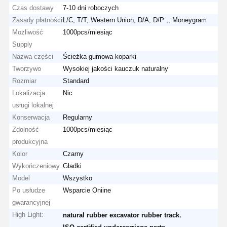
Czas dostawy
7-10 dni roboczych
Zasady płatności
L/C, T/T, Western Union, D/A, D/P ,, Moneygram
Możliwość
1000pcs/miesiąc
Supply
Nazwa części
Ścieżka gumowa koparki
Tworzywo
Wysokiej jakości kauczuk naturalny
Rozmiar
Standard
Lokalizacja
Nic
usługi lokalnej
Konserwacja
Regularny
Zdolność
1000pcs/miesiąc
produkcyjna
Kolor
Czarny
Wykończeniowy
Gładki
Model
Wszystko
Po usłudze
Wsparcie Oniine
gwarancyjnej
High Light:
,
natural rubber excavator rubber track
,