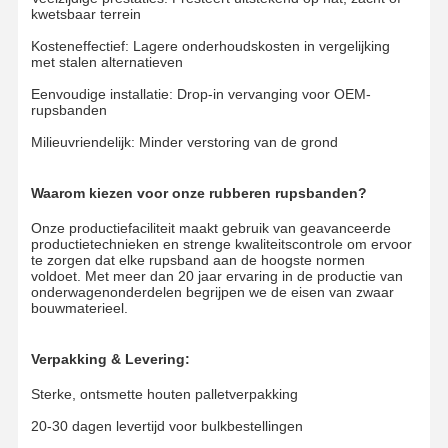
kwetsbaar terrein
Spoorketen
Kosteneffectief: Lagere onderhoudskosten in vergelijking
met stalen alternatieven
Spoor schoenenpad
Eenvoudige installatie: Drop-in vervanging voor OEM-
Spoorregelaar
rupsbanden
Milieuvriendelijk: Minder verstoring van de grond
Spoorbouten
Aanhangsel van de graafmachine
Waarom kiezen voor onze rubberen rupsbanden?
Onze productiefaciliteit maakt gebruik van geavanceerde
Bucket van de graafmachine
productietechnieken en strenge kwaliteitscontrole om ervoor
te zorgen dat elke rupsband aan de hoogste normen
Vloeibare tanden
voldoet. Met meer dan 20 jaar ervaring in de productie van
onderwagenonderdelen begrijpen we de eisen van zwaar
bouwmaterieel.
Dozer snijrand
Verpakking & Levering:
Graafwerktuigwapen
Sterke, ontsmette houten palletverpakking
Druk op de spoorpen
20-30 dagen levertijd voor bulkbestellingen
Het zwenkende Dragen