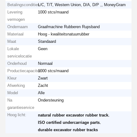
Betalingscondities
L/C, T/T, Western Union, D/A, D/P ,, MoneyGram
Levering
1000 stcs/maand
vermogen
Ondernaam
Graafmachine Rubberen Rupsband
Materiaal
Hoog - kwaliteitsnatuurrubber
Maat
Standaard
Lokale
Geen
servicelocatie
Onderhoud
Normaal
Productiecapaciteit
1000 stcs/maand
Kleur
Zwart
Afwerking
Zacht
Model
Alle
Na
Ondersteuning
garantieservice
Hoog licht:
,
natural rubber excavator rubber track
,
ISO certified undercarriage parts
durable excavator rubber tracks