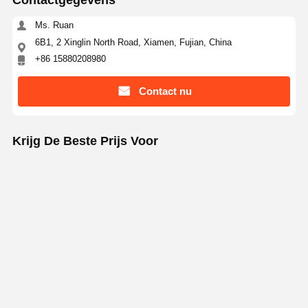
Contactgegevens
Ms. Ruan
6B1, 2 Xinglin North Road, Xiamen, Fujian, China
+86 15880208980
Contact nu
Krijg De Beste Prijs Voor
Duurzame, hoogwaardige natuurrubberen ISO-
gecertificeerde onderwagenonderdelen voor
graafmachines, rubberen rupsband
Doorgaan
Geadviseerde Producten