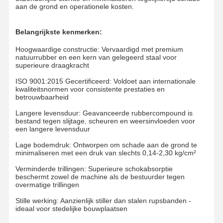
aan de grond en operationele kosten.
Belangrijkste kenmerken:
Hoogwaardige constructie: Vervaardigd met premium
natuurrubber en een kern van gelegeerd staal voor
superieure draagkracht
ISO 9001:2015 Gecertificeerd: Voldoet aan internationale
kwaliteitsnormen voor consistente prestaties en
betrouwbaarheid
Langere levensduur: Geavanceerde rubbercompound is
bestand tegen slijtage, scheuren en weersinvloeden voor
een langere levensduur
Lage bodemdruk: Ontworpen om schade aan de grond te
minimaliseren met een druk van slechts 0,14-2,30 kg/cm²
Verminderde trillingen: Superieure schokabsorptie
beschermt zowel de machine als de bestuurder tegen
overmatige trillingen
Thuis
Producten
Videos
VR-Show
Stille werking: Aanzienlijk stiller dan stalen rupsbanden -
ideaal voor stedelijke bouwplaatsen