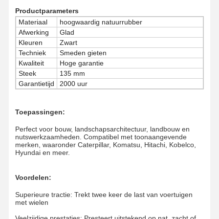
Productparameters
Materiaal
hoogwaardig natuurrubber
Over Ons
Fabrieksreis
Kwaliteitscont
Nieuws
Afwerking
Glad
Role
Kleuren
Zwart
Techniek
Smeden gieten
Kwaliteit
Hoge garantie
Steek
135 mm
Garantietijd
2000 uur
Alle Gevallen
Vraag Een
Offerte Aan
Toepassingen:
Onderstelonderdelen
Perfect voor bouw, landschapsarchitectuur, landbouw en
nutswerkzaamheden. Compatibel met toonaangevende
merken, waaronder Caterpillar, Komatsu, Hitachi, Kobelco,
spoorroller
Hyundai en meer.
Dragerrol
Voordelen:
Front Idler
Superieure tractie: Trekt twee keer de last van voertuigen
met wielen
Kettingwiel
Veelzijdige prestaties: Presteert uitstekend op nat, zacht of