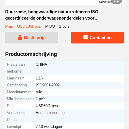
2/2
Duurzame, hoogwaardige natuurrubberen ISO-
gecertificeerde onderwagenonderdelen voor
graafmachines, rubberen rupsband
Prijs：USD30/1 pcs
MOQ：1 pc's
Beste prijs
Contact nu
Productomschrijving
Plaats van
CHINA
herkomst
Merknaam
DZR
Certificering
ISO9001-2002
Modelnummer
Alle
Min. bestelaantal
1 pc's
Prijs
USD30/1 pcs
Verpakking
Houten behuizing
Details
Levertijd
7-10 werkdagen